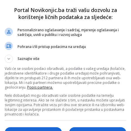
ženskim pravima, imala jedan
Portal Novikonjic.ba traži vašu dozvolu za
zahtjev za institucije EU
korištenje ličnih podataka za sljedeće:
Severina trenutno boravi u Briselu gdje je zajedno sa
slovenskim Institutom “8. mart” predala Evropskoj
Personalizirano oglašavanje i sadržaj, mjerenje oglašavanja i
sadržaja, uvidi u publiku i razvoj usluga
komisiji potpise Evropske građanske inicijative…
Pročitaj više
Pohrana i/ili pristup podacima na uređaju
vo
Saznajte više
nk 2
11. Aprila 2025.
Brisel gluh na molbe iz BiH:
Vaši će se osobni podaci obrađivati, a podatke s vašeg uređaja (kolačiće,
jedinstvene identifikatore i druge podatke uređaja) može pohranjivati,
EUFOR neće hapsiti odbjeglog
dijeliti te im pristupati 212 partnera ili ih može upotrebljavati ova web-
lokacija. Mi i naši partneri možemo upotrebljavati precizne podatke o
vođu bosanskih Srba
geolociranju.
Popis partnera.
Molbe iz Bosne i Hercegovine za pomoć vojnika EU u
Neki dobavljači mogu obrađivati vaše osobne podatke na temelju
legitimnog interesa. Ako se ne slažete s tim, u nastavku možete upravljati
hapšenju jednog od vodećih srpskih političara pale su
svojim opcijama. Potražite vezu pri dnu ove stranice ili na izborniku web-
na gluhe…
lokacije za upravljanje pristankom ili povlačenje pristanka u postavkama
privatnosti i kolačića.
Pročitaj više
sti