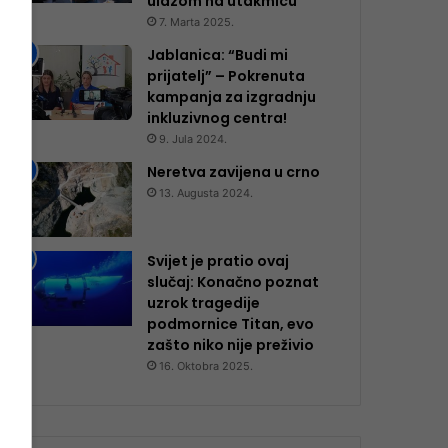
ulazom na utakmicu
7. Marta 2025.
Jablanica: “Budi mi
prijatelj” – Pokrenuta
kampanja za izgradnju
inkluzivnog centra!
9. Jula 2024.
Neretva zavijena u crno
13. Augusta 2024.
Svijet je pratio ovaj
slučaj: Konačno poznat
uzrok tragedije
podmornice Titan, evo
zašto niko nije preživio
16. Oktobra 2025.