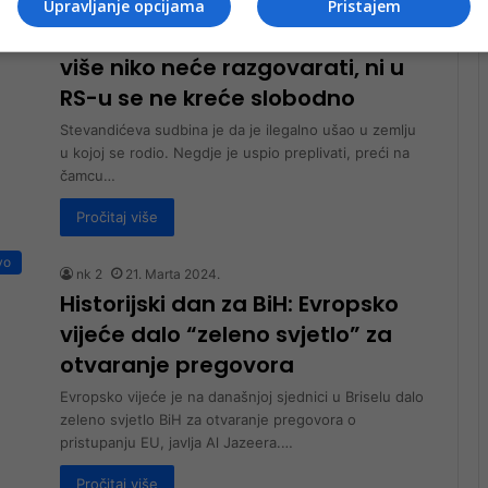
Upravljanje opcijama
Pristajem
nk 1
19. Marta 2025.
Konaković iz Brisela: S Dodikom
više niko neće razgovarati, ni u
RS-u se ne kreće slobodno
Stevandićeva sudbina je da je ilegalno ušao u zemlju
u kojoj se rodio. Negdje je uspio preplivati, preći na
čamcu…
Pročitaj više
vo
nk 2
21. Marta 2024.
Historijski dan za BiH: Evropsko
vijeće dalo “zeleno svjetlo” za
otvaranje pregovora
Evropsko vijeće je na današnjoj sjednici u Briselu dalo
zeleno svjetlo BiH za otvaranje pregovora o
pristupanju EU, javlja Al Jazeera.…
Pročitaj više