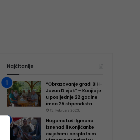
Najčitanije
“Obrazovanje gradi BiH-
Jovan Divjak“ – Konjic je
u posljednje 22 godine
imao 25 ​​stipendista
15. Februara 2023.
Nogometaši Igmana
iznenadili Konjičanke
cvijećem i besplatnim