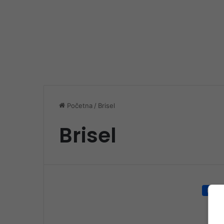
Početna
/
Brisel
Brisel
Društ