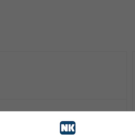
vo
nk 2
1. Septembra 2025.
Severina u Briselu govorila o