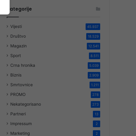
Kategorije
Vijesti
45.937
Društvo
18.529
Magazin
12.541
Sport
8.511
Crna hronika
5.039
Biznis
2.909
Smrtovnice
1.211
PROMO
278
Nekategorisano
273
Partneri
13
Impressum
2
Marketing
2