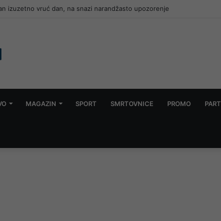
dan izuzetno vruć dan, na snazi narandžasto upozorenje
VO
MAGAZIN
SPORT
SMRTOVNICE
PROMO
PART