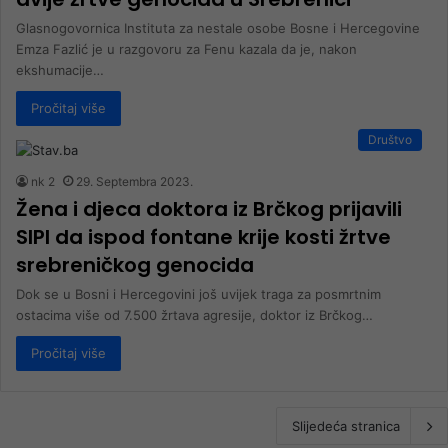
Glasnogovornica Instituta za nestale osobe Bosne i Hercegovine
Emza Fazlić je u razgovoru za Fenu kazala da je, nakon
ekshumacije…
Pročitaj više
Društvo
nk 2
29. Septembra 2023.
Žena i djeca doktora iz Brčkog prijavili
SIPI da ispod fontane krije kosti žrtve
srebreničkog genocida
Dok se u Bosni i Hercegovini još uvijek traga za posmrtnim
ostacima više od 7.500 žrtava agresije, doktor iz Brčkog…
Pročitaj više
Slijedeća stranica