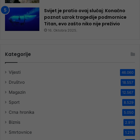
Svijet je pratio ovaj slučaj: Konačno
poznat uzrok tragedije podmornice
Titan, evo zašto niko nije preživio
16. Oktobra 2025.
Kategorije
Vijesti
46.060
Društvo
18.557
Magazin
12.567
Sport
8.529
Crna hronika
5.050
Biznis
2.911
Smrtovnice
1.215