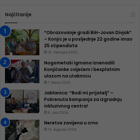
Najčitanije
“Obrazovanje gradi BiH-Jovan Divjak“
– Konjic je u posljednje 22 godine imao
25 ​​stipendista
15. Februara 2023.
Nogometaši Igmana iznenadili
Konjičanke cvijećem i besplatnim
ulazom na utakmicu
7. Marta 2025.
Jablanica: “Budi mi prijatelj” –
Pokrenuta kampanja za izgradnju
inkluzivnog centra!
9. Jula 2024.
Neretva zavijena u crno
13. Augusta 2024.