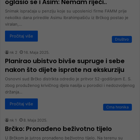
oglasio se i Asim: Nemam riječi..
Snimak ispraćaja u penziju koje su uposlenici firme FAMM prije
nekoliko dana priredile Asimu Ibrahimpašiću iz Brčkog postao je
viralan,…
Pročitaj više
Društvo
nk 2
16. Maja 2025.
Planirao ubistvo bivše supruge i sebe
nakon što dijete isprate na ekskurziju
Osnovni sud Brčko distrikta odredio je pritvor 52-godišnjem E. S.
zbog produženog krivičnog djela nasilja u porodici i nedozvoljenog
držanja…
Pročitaj više
Crna hronika
nk 1
8. Maja 2025.
Brčko: Pronađeno beživotno tijelo
U Brčkom je jutros pronađeno beživotno tijelo. Na terenu su