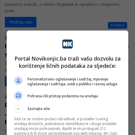
pripadnici policije, a mjesto događaja je ograđeno i osigurano,
javlja…
Pročitaj više
Društvo
nk 2
3. Aprila 2025.
Inzko poziva na slanje trupa u Brčko: “Ne
smijemo ponoviti grešku s Dodikom”
Portal Novikonjic.ba traži vašu dozvolu za
Bivši visoki predstavnik u Bosni i Hercegovini Valentin Inzko izjavio
korištenje ličnih podataka za sljedeće:
je za austrijski agenciju APA da ne vidi neposrednu opasnost…
Personalizirano oglašavanje i sadržaj, mjerenje
Pročitaj više
oglašavanja i sadržaja, uvidi u publiku i razvoj usluga
Crna hronika
Pohrana i/ili pristup podacima na uređaju
nk 1
12. Marta 2024.
RUKE ŽENI STAVLJAO NA ŠPORET, TUKAO
Saznajte više
JE I MUČIO: STRAVIČNI DETALJI
Vaši će se osobni podaci obrađivati, a podatke s vašeg
PORODIČNOG NASILJA IZ BIH
uređaja (kolačiće, jedinstvene identifikatore i druge podatke
uređaja) može pohranjivati, dijeliti te im pristupati 212
Osnovni sud u Brčkom potvrdio je optužnicu protiv 44-godišnjaka
partnera ili ih može upotrebljavati ova web-lokacija. Mi i naši