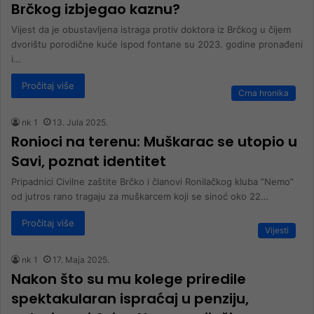
Brčkog izbjegao kaznu?
Vijest da je obustavljena istraga protiv doktora iz Brčkog u čijem
dvorištu porodične kuće ispod fontane su 2023. godine pronađeni
i…
Pročitaj više
Crna hronika
nk 1
13. Jula 2025.
Ronioci na terenu: Muškarac se utopio u
Savi, poznat identitet
Pripadnici Civilne zaštite Brčko i članovi Ronilačkog kluba ”Nemo”
od jutros rano tragaju za muškarcem koji se sinoć oko 22…
Pročitaj više
Vijesti
nk 1
17. Maja 2025.
Nakon što su mu kolege priredile
spektakularan ispraćaj u penziju,