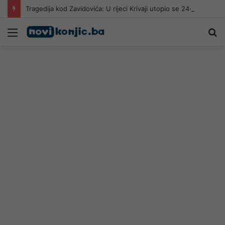
Tragedija kod Zavidovića: U rijeci Krivaji utopio se 24-godišnji muškarac
Meni
Pr