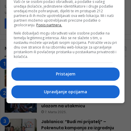
Vaši će se osobni podaci obrađivati, a podatke s vašeg
uređaja (kolačiće, jedinstvene identifikatore i druge podatke
U Boljunima nedaleko od Stoca osnovana je ergela ŠUTALO – prvi
uređaja) može pohranjivati, dijeliti te im pristupati 212
uzgojni centar zaštićenih bosanskih brdskih konja u ovom dijelu…
partnera ili ih može upotrebljavati ova web-lokacija. Mi i naši
partneri možemo upotrebljavati precizne podatke o
Pročitaj više
geolociranju.
Popis partnera.
Neki dobavljači mogu obrađivati vaše osobne podatke na
temelju legitimnog interesa. Ako se ne slažete s tim, u
nastavku možete upravljati svojim opcijama. Potražite vezu pri
dnu ove stranice ili na izborniku web-lokacije za upravljanje
Najčitanije
pristankom ili povlačenje pristanka u postavkama privatnosti i
kolačića.
“Obrazovanje gradi BiH-Jovan Divjak“
– Konjic je u posljednje 22 godine imao
Pristajem
25 ​​stipendista
15. Februara 2023.
Upravljanje opcijama
Nogometaši Igmana iznenadili
Konjičanke cvijećem i besplatnim
ulazom na utakmicu
7. Marta 2025.
Jablanica: “Budi mi prijatelj” –
Pokrenuta kampanja za izgradnju