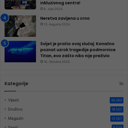
inkluzivnog centra!
9. Jula 2024.
Neretva zavijena u crno
13. Augusta 2024.
Svijet je pratio ovaj slučaj: Konačno
poznat uzrok tragedije podmornice
Titan, evo zašto niko nije preživio
16. Oktobra 2025.
Kategorije
Vijesti
46.060
Društvo
18.557
Magazin
12.567
Sport
8.529