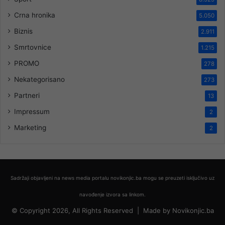
Crna hronika
5.050
Biznis
2.911
Smrtovnice
1.215
PROMO
278
Nekategorisano
273
Partneri
13
Impressum
2
Marketing
2
Sadržaji objavljeni na news media portalu novikonjic.ba mogu se preuzeti isključivo uz
navođenje izvora sa linkom.
© Copyright 2026, All Rights Reserved |
Made by
Novikonjic.ba