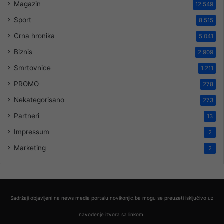
Magazin
12.549
Sport
8.515
Crna hronika
5.041
Biznis
2.909
Smrtovnice
1.211
PROMO
278
Nekategorisano
273
Partneri
13
Impressum
2
Marketing
2
Sadržaji objavljeni na news media portalu novikonjic.ba mogu se preuzeti isključivo uz
navođenje izvora sa linkom.