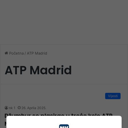
Početna
/
ATP Madrid
ATP Madrid
Vijesti
nk 1
26. Aprila 2025.
Džumhur se plasirao u treće kolo ATP
Mastersa u Madridu, izgledan okršaj sa