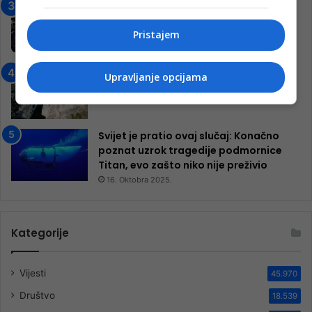
Jablanica: “Budi mi prijatelj” –
Pokrenuta kampanja za izgradnju
Pristajem
inkluzivnog centra!
9. Jula 2024.
Neretva zavijena u crno
Upravljanje opcijama
13. Augusta 2024.
Svijet je pratio ovaj slučaj: Konačno
poznat uzrok tragedije podmornice
Titan, evo zašto niko nije preživio
16. Oktobra 2025.
Kategorije
Vijesti
45.970
Društvo
18.539