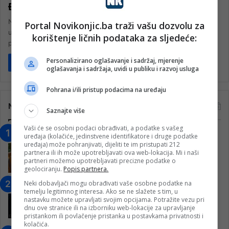
Đokovićem
Najbolji bosanskohercegovački teniser Damir Džumhur plasirao se
Portal Novikonjic.ba traži vašu dozvolu za
u treće kolo ATP Mastersa u Madridu nakon još jedne velike
korištenje ličnih podataka za sljedeće:
pobjede. Džumhur…
Personalizirano oglašavanje i sadržaj, mjerenje
Pročitaj više
oglašavanja i sadržaja, uvidi u publiku i razvoj usluga
Pohrana i/ili pristup podacima na uređaju
Najčitanije
Saznajte više
Vaši će se osobni podaci obrađivati, a podatke s vašeg
“Obrazovanje gradi BiH-Jovan Divjak“
uređaja (kolačiće, jedinstvene identifikatore i druge podatke
uređaja) može pohranjivati, dijeliti te im pristupati 212
– Konjic je u posljednje 22 godine imao
partnera ili ih može upotrebljavati ova web-lokacija. Mi i naši
25 ​​stipendista
partneri možemo upotrebljavati precizne podatke o
15. Februara 2023.
geolociranju.
Popis partnera.
Neki dobavljači mogu obrađivati vaše osobne podatke na
Nogometaši Igmana iznenadili
temelju legitimnog interesa. Ako se ne slažete s tim, u
Konjičanke cvijećem i besplatnim
nastavku možete upravljati svojim opcijama. Potražite vezu pri
ulazom na utakmicu
dnu ove stranice ili na izborniku web-lokacije za upravljanje
pristankom ili povlačenje pristanka u postavkama privatnosti i
7. Marta 2025.
kolačića.