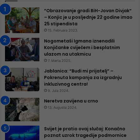
“Obrazovanje gradi BiH-Jovan Divjak“
– Konjic je u posljednje 22 godine imao
25 ​​stipendista
15. Februara 2023.
Nogometaši Igmana iznenadili
Konjičanke cvijećem i besplatnim
ulazom na utakmicu
7. Marta 2025.
Jablanica: “Budi mi prijatelj” –
Pokrenuta kampanja za izgradnju
inkluzivnog centra!
9. Jula 2024.
Neretva zavijena u crno
13. Augusta 2024.
Svijet je pratio ovaj slučaj: Konačno
poznat uzrok tragedije podmornice