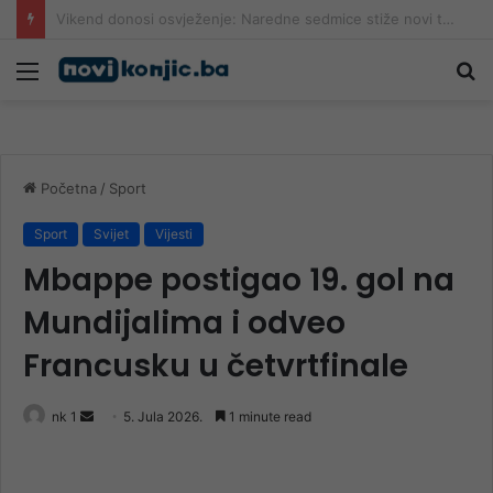
Bosanac zaboravio suprugu na granici, samo nastavio voziti za Njemačku bez nje
Meni
Pr
Početna
/
Sport
Sport
Svijet
Vijesti
Mbappe postigao 19. gol na
Mundijalima i odveo
Francusku u četvrtfinale
Send
nk 1
5. Jula 2026.
1 minute read
an
email