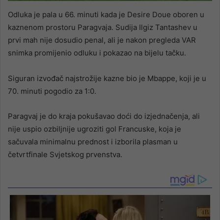
Odluka je pala u 66. minuti kada je Desire Doue oboren u
kaznenom prostoru Paragvaja. Sudija Ilgiz Tantashev u
prvi mah nije dosudio penal, ali je nakon pregleda VAR
snimka promijenio odluku i pokazao na bijelu tačku.
Siguran izvođač najstrožije kazne bio je Mbappe, koji je u
70. minuti pogodio za 1:0.
Paragvaj je do kraja pokušavao doći do izjednačenja, ali
nije uspio ozbiljnije ugroziti gol Francuske, koja je
sačuvala minimalnu prednost i izborila plasman u
četvrtfinale Svjetskog prvenstva.