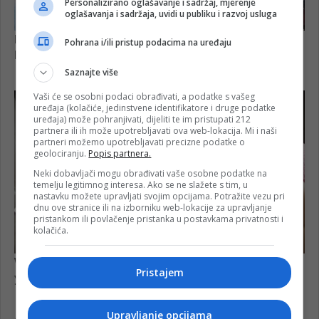
Personalizirano oglašavanje i sadržaj, mjerenje
oglašavanja i sadržaja, uvidi u publiku i razvoj usluga
Pohrana i/ili pristup podacima na uređaju
Saznajte više
Vaši će se osobni podaci obrađivati, a podatke s vašeg
uređaja (kolačiće, jedinstvene identifikatore i druge podatke
uređaja) može pohranjivati, dijeliti te im pristupati 212
partnera ili ih može upotrebljavati ova web-lokacija. Mi i naši
partneri možemo upotrebljavati precizne podatke o
geolociranju.
Popis partnera.
Neki dobavljači mogu obrađivati vaše osobne podatke na
temelju legitimnog interesa. Ako se ne slažete s tim, u
nastavku možete upravljati svojim opcijama. Potražite vezu pri
dnu ove stranice ili na izborniku web-lokacije za upravljanje
pristankom ili povlačenje pristanka u postavkama privatnosti i
kolačića.
Pristajem
Upravljanje opcijama