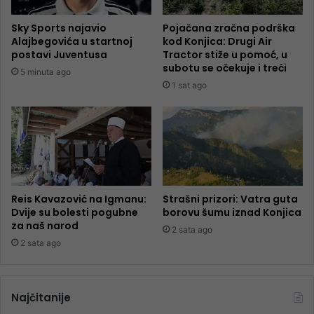
Sky Sports najavio
Pojačana zračna podrška
Alajbegovića u startnoj
kod Konjica: Drugi Air
postavi Juventusa
Tractor stiže u pomoć, u
subotu se očekuje i treći
5 minuta ago
1 sat ago
Reis Kavazović na Igmanu:
Strašni prizori: Vatra guta
Dvije su bolesti pogubne
borovu šumu iznad Konjica
za naš narod
2 sata ago
2 sata ago
Najčitanije