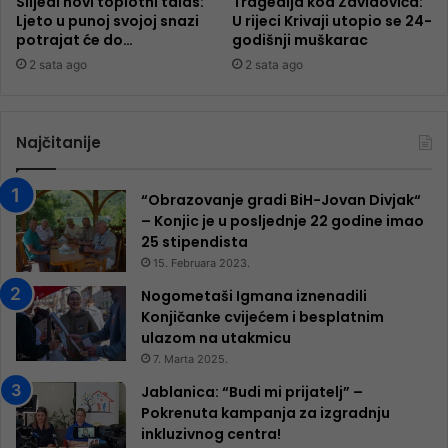
Slijedi novi toplotni talas:
Tragedija kod Zavidovića:
Ljeto u punoj svojoj snazi
U rijeci Krivaji utopio se 24-
potrajat će do…
godišnji muškarac
2 sata ago
2 sata ago
Najčitanije
“Obrazovanje gradi BiH-Jovan Divjak“
– Konjic je u posljednje 22 godine imao
25 ​​stipendista
15. Februara 2023.
Nogometaši Igmana iznenadili
Konjičanke cvijećem i besplatnim
ulazom na utakmicu
7. Marta 2025.
Jablanica: “Budi mi prijatelj” –
Pokrenuta kampanja za izgradnju
inkluzivnog centra!