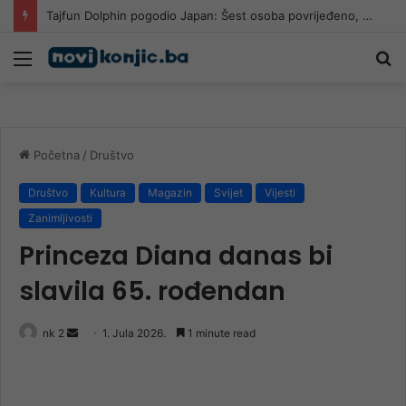
Tajfun Dolphin pogodio Japan: Šest osoba povrijeđeno, više od 50.000 objekata ostalo bez struje
Meni
Pr
Početna
/
Društvo
Društvo
Kultura
Magazin
Svijet
Vijesti
Zanimljivosti
Princeza Diana danas bi
slavila 65. rođendan
Send
nk 2
1. Jula 2026.
1 minute read
an
email