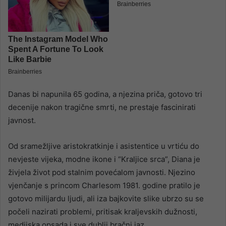
Danas bi napunila 65 godina, a njezina priča, gotovo tri
decenije nakon tragične smrti, ne prestaje fascinirati
javnost.
Od sramežljive aristokratkinje i asistentice u vrtiću do
nevjeste vijeka, modne ikone i “Kraljice srca”, Diana je
živjela život pod stalnim povećalom javnosti. Njezino
vjenčanje s princom Charlesom 1981. godine pratilo je
gotovo milijardu ljudi, ali iza bajkovite slike ubrzo su se
počeli nazirati problemi, pritisak kraljevskih dužnosti,
medijska opsada i sve dublji bračni jaz.