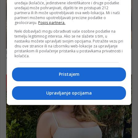
uređaja (kolačiće, jedinstvene identifikatore i druge podatke
uređaja) može pohranjivati, dijeliti te im pristupati 212
partnera ili ih može upotrebljavati ova web-lokacija. Mi i naši
partneri možemo upotrebljavati precizne podatke o
geolociranju.
Popis partnera.
Neki dobavljači mogu obrađivati vaše osobne podatke na
temelju legitimnog interesa. Ako se ne slažete s tim, u
nastavku možete upravljati svojim opcijama. Potražite vezu pri
dnu ove stranice ili na izborniku web-lokacije za upravljanje
pristankom ili povlačenje pristanka u postavkama privatnosti i
kolačića.
Pristajem
Upravljanje opcijama