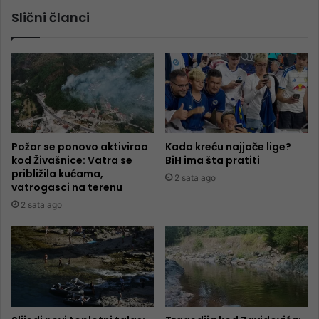
Slični članci
Požar se ponovo aktivirao
Kada kreću najjače lige?
kod Živašnice: Vatra se
BiH ima šta pratiti
približila kućama,
2 sata ago
vatrogasci na terenu
2 sata ago