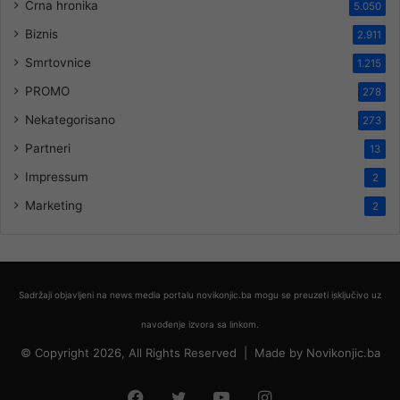
Crna hronika
5.050
Biznis
2.911
Smrtovnice
1.215
PROMO
278
Nekategorisano
273
Partneri
13
Impressum
2
Marketing
2
Sadržaji objavljeni na news media portalu novikonjic.ba mogu se preuzeti isključivo uz
navođenje izvora sa linkom.
© Copyright 2026, All Rights Reserved |
Made by
Novikonjic.ba
Facebook
Twitter
YouTube
Instagram