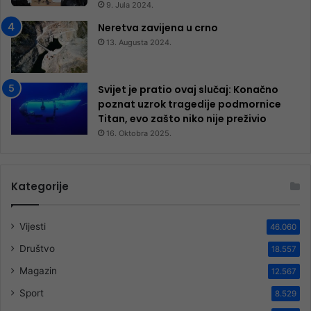
9. Jula 2024.
Neretva zavijena u crno
13. Augusta 2024.
Svijet je pratio ovaj slučaj: Konačno
poznat uzrok tragedije podmornice
Titan, evo zašto niko nije preživio
16. Oktobra 2025.
Kategorije
Vijesti
46.060
Društvo
18.557
Magazin
12.567
Sport
8.529