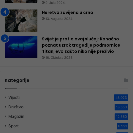
9. Jula 2024.
Neretva zavijena u crno
13. Augusta 2024.
Svijet je pratio ovaj slučaj: Konačno
poznat uzrok tragedije podmornice
Titan, evo zašto niko nije preživio
16. Oktobra 2025.
Kategorije
Vijesti
46.023
Društvo
18.550
Magazin
12.560
Sport
8.521