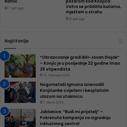
Ramić
požarom kod Konjica:
Vatra se približila kućama,
7 sati ago
mještani u strahu
8 sati ago
Najčitanije
“Obrazovanje gradi BiH-Jovan Divjak“
– Konjic je u posljednje 22 godine imao
25 ​​stipendista
15. Februara 2023.
Nogometaši Igmana iznenadili
Konjičanke cvijećem i besplatnim
ulazom na utakmicu
7. Marta 2025.
Jablanica: “Budi mi prijatelj” –
Pokrenuta kampanja za izgradnju
inkluzivnog centra!