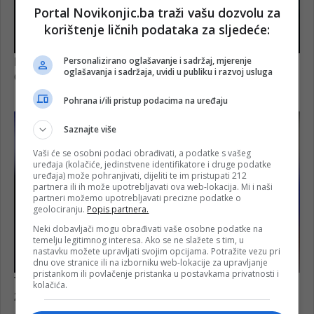
Portal Novikonjic.ba traži vašu dozvolu za
korištenje ličnih podataka za sljedeće:
Personalizirano oglašavanje i sadržaj, mjerenje
oglašavanja i sadržaja, uvidi u publiku i razvoj usluga
Pohrana i/ili pristup podacima na uređaju
Saznajte više
Vaši će se osobni podaci obrađivati, a podatke s vašeg
uređaja (kolačiće, jedinstvene identifikatore i druge podatke
uređaja) može pohranjivati, dijeliti te im pristupati 212
partnera ili ih može upotrebljavati ova web-lokacija. Mi i naši
partneri možemo upotrebljavati precizne podatke o
geolociranju.
Popis partnera.
Neki dobavljači mogu obrađivati vaše osobne podatke na
temelju legitimnog interesa. Ako se ne slažete s tim, u
nastavku možete upravljati svojim opcijama. Potražite vezu pri
dnu ove stranice ili na izborniku web-lokacije za upravljanje
pristankom ili povlačenje pristanka u postavkama privatnosti i
kolačića.