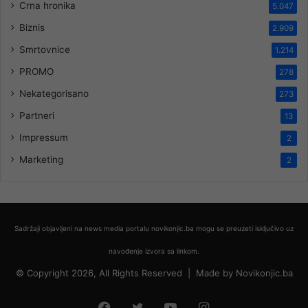
Crna hronika
5.047
Biznis
2.909
Smrtovnice
1.214
PROMO
278
Nekategorisano
273
Partneri
13
Impressum
2
Marketing
2
Sadržaji objavljeni na news media portalu novikonjic.ba mogu se preuzeti isključivo uz
navođenje izvora sa linkom.
© Copyright 2026, All Rights Reserved |
Made by
Novikonjic.ba
Facebook
Twitter
YouTube
Instagram