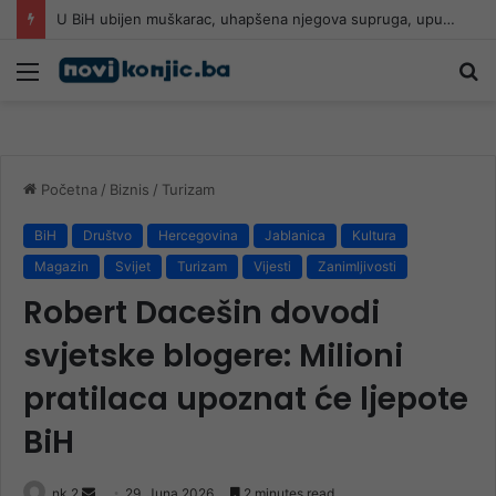
U BiH ubijen muškarac, uhapšena njegova supruga, upucan u glavu
Meni
Pr
Početna
/
Biznis
/
Turizam
BiH
Društvo
Hercegovina
Jablanica
Kultura
Magazin
Svijet
Turizam
Vijesti
Zanimljivosti
Robert Dacešin dovodi
svjetske blogere: Milioni
pratilaca upoznat će ljepote
BiH
Send
nk 2
29. Juna 2026.
2 minutes read