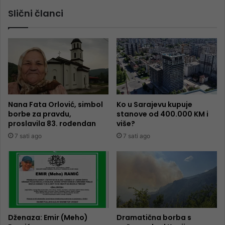
Slični članci
Nana Fata Orlović, simbol
Ko u Sarajevu kupuje
borbe za pravdu,
stanove od 400.000 KM i
proslavila 83. rođendan
više?
7 sati ago
7 sati ago
Dženaza: Emir (Meho)
Dramatična borba s