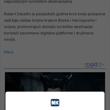
najpoželjnijim turističkim destinacijama.
Robert Dacešin je posljednjih godina kroz svoje putopisne
sadržaje obišao brojne krajeve Bosne i Hercegovine i
svijeta, promovirajući domaće turističke destinacije
koristeći savremene digitalne platforme i društvene
mreže.
fokus