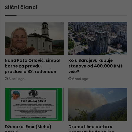
Slični članci
Nana Fata Orlović, simbol
Ko u Sarajevu kupuje
borbe za pravdu,
stanove od 400.000 KM i
proslavila 83. rođendan
više?
6 sati ago
6 sati ago
Dženaza: Emir (Meho)
Dramatična borba s