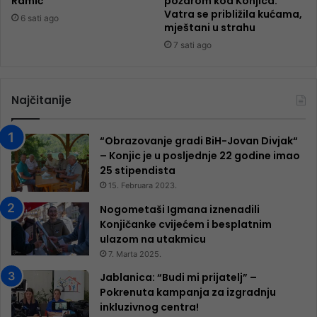
Ramić
požarom kod Konjica:
Vatra se približila kućama,
6 sati ago
mještani u strahu
7 sati ago
Najčitanije
“Obrazovanje gradi BiH-Jovan Divjak“
– Konjic je u posljednje 22 godine imao
25 ​​stipendista
15. Februara 2023.
Nogometaši Igmana iznenadili
Konjičanke cvijećem i besplatnim
ulazom na utakmicu
7. Marta 2025.
Jablanica: “Budi mi prijatelj” –
Pokrenuta kampanja za izgradnju
inkluzivnog centra!