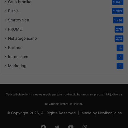
Crna hronika
5.047
Biznis
2.909
Smrtovnice
1.214
PROMO
278
Nekategorisano
273
Partneri
13
Impressum
2
Marketing
2
Sadržaji objavljeni na news media portalu novikonjic.ba mogu se preuzeti isključivo uz
navođenje izvora sa linkom.
© Copyright 2026, All Rights Reserved |
Made by
Novikonjic.ba
Facebook
Twitter
YouTube
Instagram