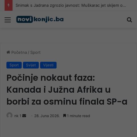
Snimak s Jadrana zgrozio javnost: Muškarac jet skijem ometao avione koji su gasili požar
Meni
Pr
Početna
/
Sport
Sport
Svijet
Vijesti
Počinje nokaut faza:
Kanada i Južna Afrika u
borbi za osminu finala SP-a
Send
nk 1
28. Juna 2026.
1 minute read
an
email