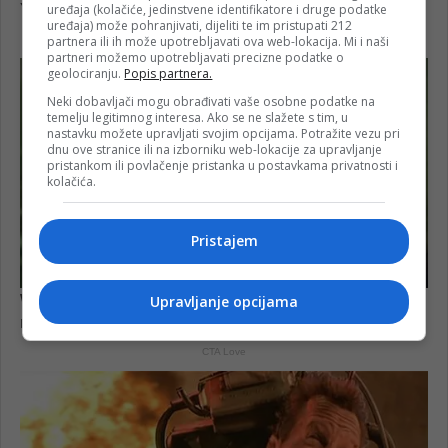
uređaja (kolačiće, jedinstvene identifikatore i druge podatke
uređaja) može pohranjivati, dijeliti te im pristupati 212
partnera ili ih može upotrebljavati ova web-lokacija. Mi i naši
partneri možemo upotrebljavati precizne podatke o
geolociranju.
Popis partnera.
Neki dobavljači mogu obrađivati vaše osobne podatke na
temelju legitimnog interesa. Ako se ne slažete s tim, u
nastavku možete upravljati svojim opcijama. Potražite vezu pri
dnu ove stranice ili na izborniku web-lokacije za upravljanje
pristankom ili povlačenje pristanka u postavkama privatnosti i
kolačića.
Pristajem
Upravljanje opcijama