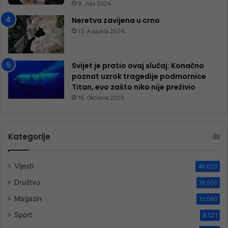
9. Jula 2024.
Neretva zavijena u crno
13. Augusta 2024.
Svijet je pratio ovaj slučaj: Konačno
poznat uzrok tragedije podmornice
Titan, evo zašto niko nije preživio
16. Oktobra 2025.
Kategorije
Vijesti
46.023
Društvo
18.550
Magazin
12.560
Sport
8.521