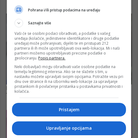
Pohrana i/ili pristup podacima na uređaju
Saznajte više
Vaši će se osobni podaci obrađivati, a podatke s vašeg
uređaja (kolačiće, jedinstvene identifikatore i druge podatke
uređaja) može pohranjivati, dijeliti te im pristupati 212
partnera ili ih može upotrebljavati ova web-lokacija. Mi i naši
partneri možemo upotrebljavati precizne podatke o
geolociranju.
Popis partnera.
Neki dobavljači mogu obrađivati vaše osobne podatke na
temelju legitimnog interesa. Ako se ne slažete s tim, u
nastavku možete upravljati svojim opcijama. Potražite vezu pri
dnu ove stranice ili na izborniku web-lokacije za upravljanje
pristankom ili povlačenje pristanka u postavkama privatnosti i
kolačića.
Pristajem
Upravljanje opcijama