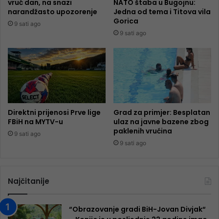
vruć dan, na snazi
NATO štaba u Bugojnu:
narandžasto upozorenje
Jedna od tema i Titova vila
Gorica
9 sati ago
9 sati ago
Direktni prijenosi Prve lige
Grad za primjer: Besplatan
FBiH na MYTV-u
ulaz na javne bazene zbog
paklenih vrućina
9 sati ago
9 sati ago
Najčitanije
“Obrazovanje gradi BiH-Jovan Divjak“