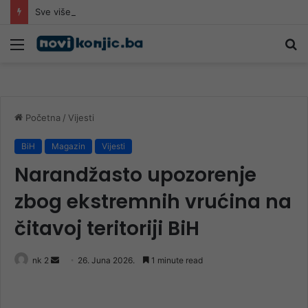
Sve više povrijeđenih na romobilima u HNK: Ljekari upozoravaju da najčešće stradaju djeca
Meni
Pr
Početna
/
Vijesti
BiH
Magazin
Vijesti
Narandžasto upozorenje
zbog ekstremnih vrućina na
čitavoj teritoriji BiH
Send
nk 2
26. Juna 2026.
1 minute read
an
email