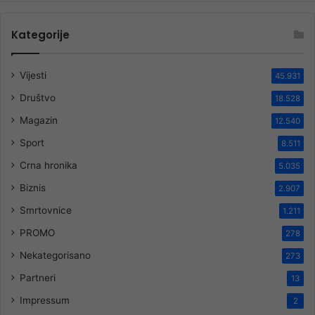
Kategorije
Vijesti
45.931
Društvo
18.528
Magazin
12.540
Sport
8.511
Crna hronika
5.035
Biznis
2.907
Smrtovnice
1.211
PROMO
278
Nekategorisano
273
Partneri
13
Impressum
2