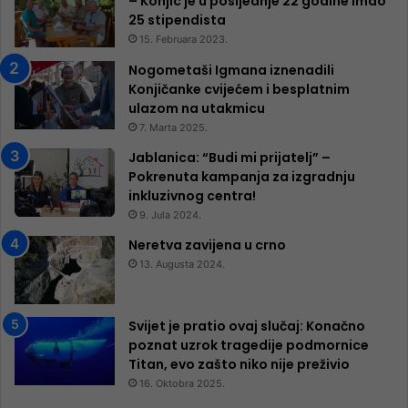
– Konjic je u posljednje 22 godine imao
25 ​​stipendista
15. Februara 2023.
Nogometaši Igmana iznenadili
Konjičanke cvijećem i besplatnim
ulazom na utakmicu
7. Marta 2025.
Jablanica: “Budi mi prijatelj” –
Pokrenuta kampanja za izgradnju
inkluzivnog centra!
9. Jula 2024.
Neretva zavijena u crno
13. Augusta 2024.
Svijet je pratio ovaj slučaj: Konačno
poznat uzrok tragedije podmornice
Titan, evo zašto niko nije preživio
16. Oktobra 2025.