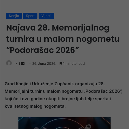
Konjic
Sport
Vijesti
Najava 28. Memorijalnog
turnira u malom nogometu
“Podorašac 2026”
Send
nk 1
26. Juna 2026.
1 minute read
an
email
Grad Konjic i Udruženje Zupčanik organizuju 28.
Memorijalni turnir u malom nogometu „Podorašac 2026“,
koji će i ove godine okupiti brojne ljubitelje sporta i
kvalitetnog malog nogometa.