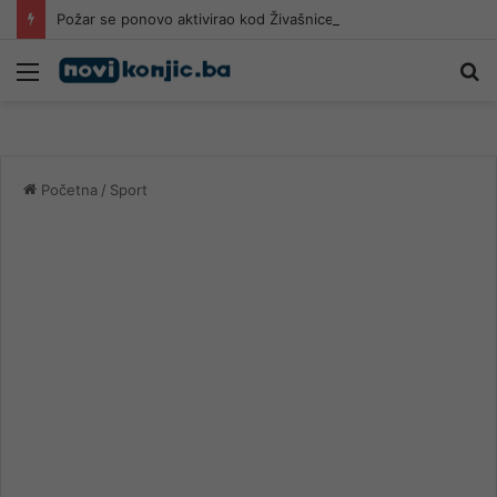
Požar se ponovo aktivirao kod Živašnice: Vatra se približila kućama, vatrogasci na terenu
Meni
Pr
Početna
/
Sport