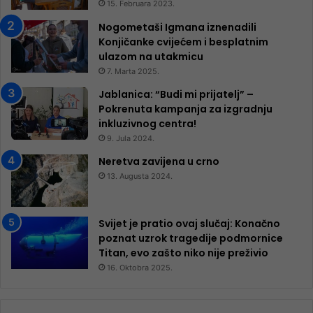
15. Februara 2023.
Nogometaši Igmana iznenadili
Konjičanke cvijećem i besplatnim
ulazom na utakmicu
7. Marta 2025.
Jablanica: “Budi mi prijatelj” –
Pokrenuta kampanja za izgradnju
inkluzivnog centra!
9. Jula 2024.
Neretva zavijena u crno
13. Augusta 2024.
Svijet je pratio ovaj slučaj: Konačno
poznat uzrok tragedije podmornice
Titan, evo zašto niko nije preživio
16. Oktobra 2025.