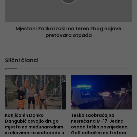
Mještani Zalika izašli na teren zbog najave
pretovara otpada
Slični članci
Konjičanin Danko
Teška saobraćajna
Dangubić osvojio drugo
nesreća na M-17: Jedna
mjesto na međunarodnim
osoba teško povrijeđena,
skokovima sa vodopada u
Golf odbačen na trotoar