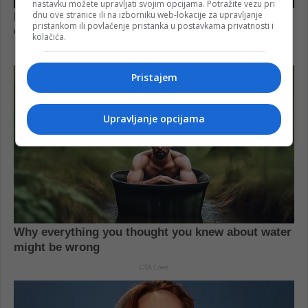
nastavku možete upravljati svojim opcijama. Potražite vezu pri
dnu ove stranice ili na izborniku web-lokacije za upravljanje
pristankom ili povlačenje pristanka u postavkama privatnosti i
kolačića.
Pristajem
Upravljanje opcijama