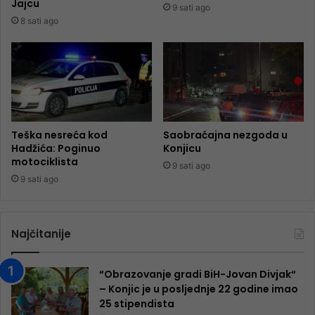
Jajcu
9 sati ago
8 sati ago
Teška nesreća kod
Saobraćajna nezgoda u
Hadžića: Poginuo
Konjicu
motociklista
9 sati ago
9 sati ago
Najčitanije
“Obrazovanje gradi BiH-Jovan Divjak“
– Konjic je u posljednje 22 godine imao
25 ​​stipendista