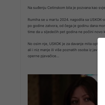
Na suđenju Cetinskom bila je pozvana kao svje
Rumiha se u martu 2024. nagodila sa USKOK-om
po godine zatvora, od čega je godinu dana moral
time da u sljedećih pet godina ne počini novo k
No osim nje, USKOK je za davanje mita optužio
ali i niz manje ili više poznatih osoba iz javnog
operne pjevačice…