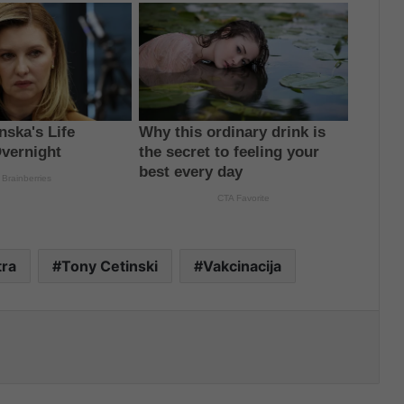
tra
Tony Cetinski
Vakcinacija
nt