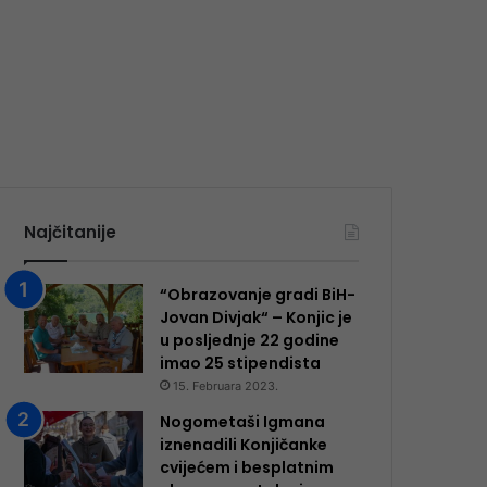
Najčitanije
“Obrazovanje gradi BiH-
Jovan Divjak“ – Konjic je
u posljednje 22 godine
imao 25 ​​stipendista
15. Februara 2023.
Nogometaši Igmana
iznenadili Konjičanke
cvijećem i besplatnim