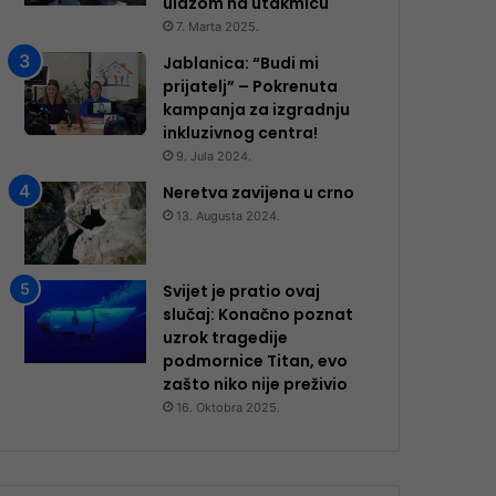
ulazom na utakmicu
7. Marta 2025.
Jablanica: “Budi mi
prijatelj” – Pokrenuta
kampanja za izgradnju
inkluzivnog centra!
9. Jula 2024.
Neretva zavijena u crno
13. Augusta 2024.
Svijet je pratio ovaj
slučaj: Konačno poznat
uzrok tragedije
podmornice Titan, evo
zašto niko nije preživio
16. Oktobra 2025.