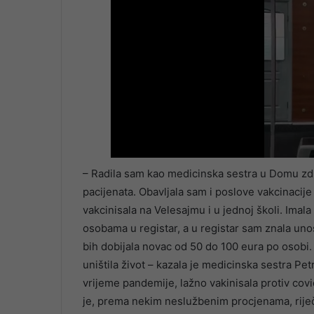
– Radila sam kao medicinska sestra u Domu zdra
pacijenata. Obavljala sam i poslove vakcinaci
vakcinisala na Velesajmu i u jednoj školi. Ima
osobama u registar, a u registar sam znala unos
bih dobijala novac od 50 do 100 eura po osobi
uništila život – kazala je medicinska sestra Pe
vrijeme pandemije, lažno vakinisala protiv cov
je, prema nekim neslužbenim procjenama, riječ