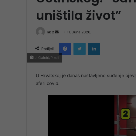
uništila život”
Send
nk 2
11. Juna 2026.
an
Facebook
Twitter
LinkedIn
email
Podijeli
J. Galoić/Pixell
U Hrvatskoj je danas nastavljeno suđenje pjeva
aferi covid.