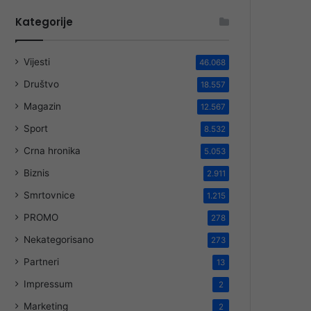
Kategorije
Vijesti
46.068
Društvo
18.557
Magazin
12.567
Sport
8.532
Crna hronika
5.053
Biznis
2.911
Smrtovnice
1.215
PROMO
278
Nekategorisano
273
Partneri
13
Impressum
2
Marketing
2