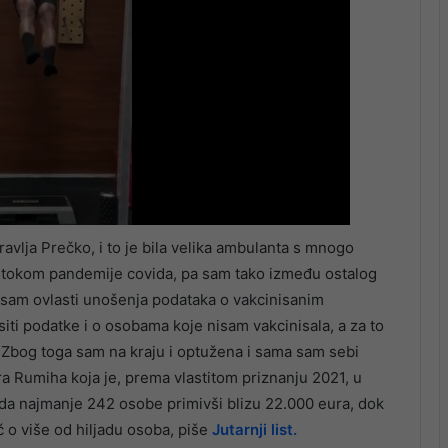
vlja Prečko, i to je bila velika ambulanta s mnogo
je tokom pandemije covida, pa sam tako između ostalog
la sam ovlasti unošenja podataka o vakcinisanim
iti podatke i o osobama koje nisam vakcinisala, a za to
. Zbog toga sam na kraju i optužena i sama sam sebi
tra Rumiha koja je, prema vlastitom priznanju 2021, u
ida najmanje 242 osobe primivši blizu 22.000 eura, dok
 o više od hiljadu osoba, piše
Jutarnji list.