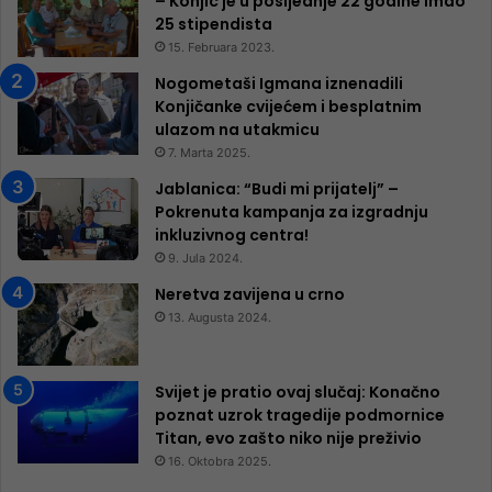
– Konjic je u posljednje 22 godine imao
25 ​​stipendista
15. Februara 2023.
Nogometaši Igmana iznenadili
Konjičanke cvijećem i besplatnim
ulazom na utakmicu
7. Marta 2025.
Jablanica: “Budi mi prijatelj” –
Pokrenuta kampanja za izgradnju
inkluzivnog centra!
9. Jula 2024.
Neretva zavijena u crno
13. Augusta 2024.
Svijet je pratio ovaj slučaj: Konačno
poznat uzrok tragedije podmornice
Titan, evo zašto niko nije preživio
16. Oktobra 2025.