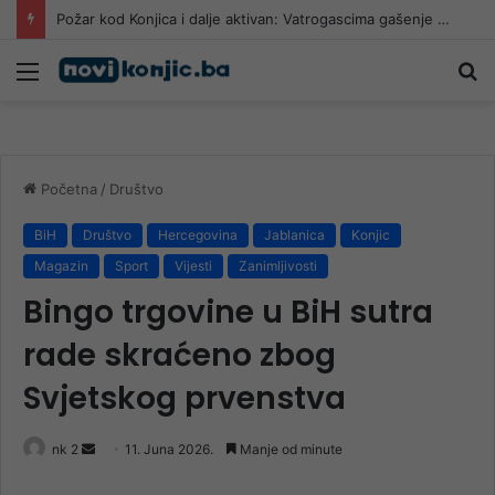
MISTERIJA NA KIOSCIMA: Muškarac jutros u Konjicu pokupovao sve primjerke “Dnevnog avaza”
Meni
Pr
Početna
/
Društvo
BiH
Društvo
Hercegovina
Jablanica
Konjic
Magazin
Sport
Vijesti
Zanimljivosti
Bingo trgovine u BiH sutra
rade skraćeno zbog
Svjetskog prvenstva
Send
nk 2
11. Juna 2026.
Manje od minute
an