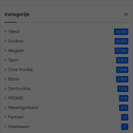
Kategorije
Vijesti
46.033
Društvo
18.550
Magazin
12.560
Sport
8.523
Crna hronika
5.048
Biznis
2.909
Smrtovnice
1.214
PROMO
278
Nekategorisano
273
Partneri
13
Impressum
2