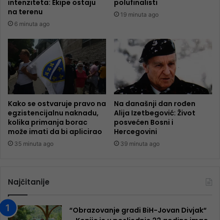
intenziteta: Ekipe ostaju
polufinalisti
na terenu
19 minuta ago
6 minuta ago
Kako se ostvaruje pravo na
Na današnji dan rođen
egzistencijalnu naknadu,
Alija Izetbegović: Život
kolika primanja borac
posvećen Bosni i
može imati da bi aplicirao
Hercegovini
35 minuta ago
39 minuta ago
Najčitanije
“Obrazovanje gradi BiH-Jovan Divjak“