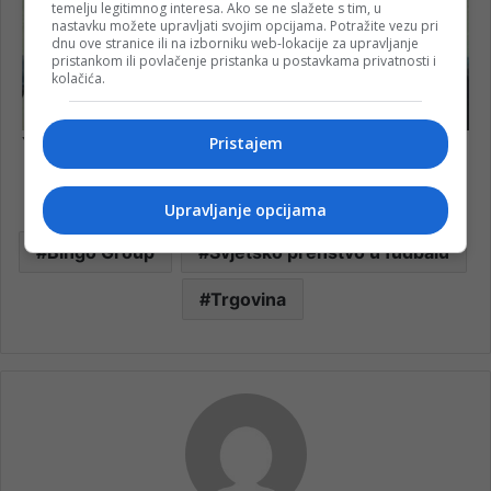
temelju legitimnog interesa. Ako se ne slažete s tim, u
nastavku možete upravljati svojim opcijama. Potražite vezu pri
dnu ove stranice ili na izborniku web-lokacije za upravljanje
pristankom ili povlačenje pristanka u postavkama privatnosti i
kolačića.
Pristajem
Upravljanje opcijama
Bingo Group
Svjetsko prenstvo u fudbalu
Trgovina