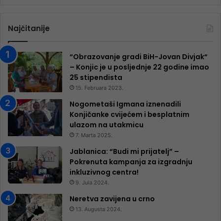
Najčitanije
“Obrazovanje gradi BiH-Jovan Divjak“
– Konjic je u posljednje 22 godine imao
25 ​​stipendista
15. Februara 2023.
Nogometaši Igmana iznenadili
Konjičanke cvijećem i besplatnim
ulazom na utakmicu
7. Marta 2025.
Jablanica: “Budi mi prijatelj” –
Pokrenuta kampanja za izgradnju
inkluzivnog centra!
9. Jula 2024.
Neretva zavijena u crno
13. Augusta 2024.