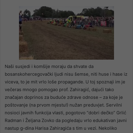
Naši susjedi i komšije moraju da shvate da
bosanskohercegovački ljudi nisu šemse, niti huse i hase iz
viceva, to je mit vrlo loše propagande. U toj spoznaji im je
večeras mnogo pomogao prof. Zahiragić, dajući tako
značajan doprinos za buduće zdrave odnose – za koje je
poštovanje (na prvom mjestu!) nužan preduvjet. Servilni
nosioci javnih funkcija vlasti, pogotovo “dobri dečko” Grlić
Radman i Željana Zovko da pogledaju vrlo edukativan javni
nastup g-dina Harisa Zahiragića s tim u vezi. Nekoliko