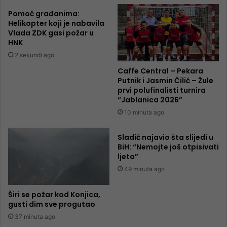
Pomoć građanima:
Helikopter koji je nabavila
Vlada ZDK gasi požar u
HNK
2 sekundi ago
Caffe Central – Pekara
Putnik i Jasmin Čilić – Žule
prvi polufinalisti turnira
“Jablanica 2026”
10 minuta ago
Sladić najavio šta slijedi u
BiH: “Nemojte još otpisivati
ljeto”
49 minuta ago
Širi se požar kod Konjica,
gusti dim sve progutao
37 minuta ago