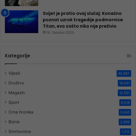
Svijet je pratio ovaj slučaj: Konačno
poznat uzrok tragedije podmornice
Titan, evo zašto niko nije preživio
16. Oktobra 2025.
Kategorije
Vijesti
45.987
Društvo
18.541
Magazin
12.551
Sport
8.518
Crna hronika
5.043
Biznis
2.909
Smrtovnice
1.212