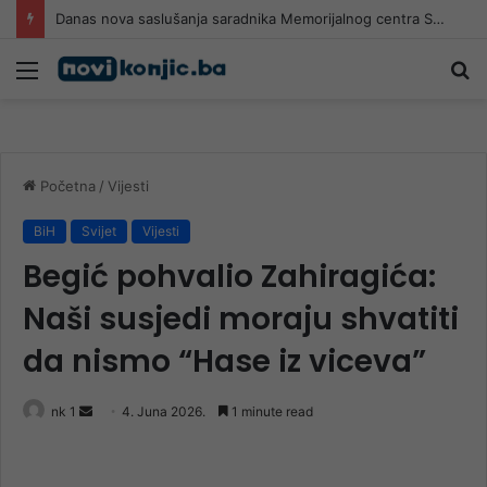
Danas nova saslušanja saradnika Memorijalnog centra Srebrenica
Meni
Pr
Početna
/
Vijesti
BiH
Svijet
Vijesti
Begić pohvalio Zahiragića:
Naši susjedi moraju shvatiti
da nismo “Hase iz viceva”
Send
nk 1
4. Juna 2026.
1 minute read
an
email