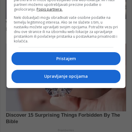
partneri možemo upotrebljavati precizne podatke o
geolociranju.
Popis partnera.
Neki dobavljači mogu obrađivati vaše osobne podatke na
temelju legitimnog interesa. Ako se ne slažete s tim, u
nastavku možete upravljati svojim opcijama. Potražite vezu pri
dnu ove stranice ili na izborniku web-lokacije za upravljanje
pristankom ili povlačenje pristanka u postavkama privatnosti i
kolačića.
Pristajem
Upravljanje opcijama