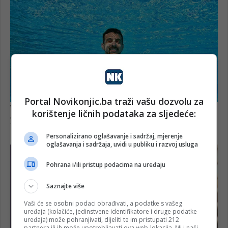
Portal Novikonjic.ba traži vašu dozvolu za
korištenje ličnih podataka za sljedeće:
Personalizirano oglašavanje i sadržaj, mjerenje
oglašavanja i sadržaja, uvidi u publiku i razvoj usluga
Pohrana i/ili pristup podacima na uređaju
Saznajte više
Vaši će se osobni podaci obrađivati, a podatke s vašeg
uređaja (kolačiće, jedinstvene identifikatore i druge podatke
uređaja) može pohranjivati, dijeliti te im pristupati 212
partnera ili ih može upotrebljavati ova web-lokacija. Mi i naši