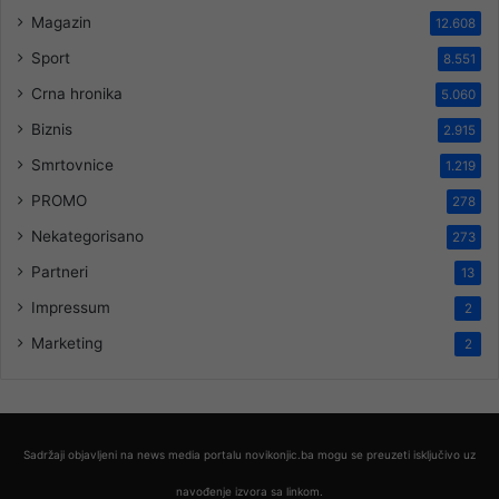
Magazin
12.608
Sport
8.551
Crna hronika
5.060
Biznis
2.915
Smrtovnice
1.219
PROMO
278
Nekategorisano
273
Partneri
13
Impressum
2
Marketing
2
Sadržaji objavljeni na news media portalu novikonjic.ba mogu se preuzeti isključivo uz
navođenje izvora sa linkom.