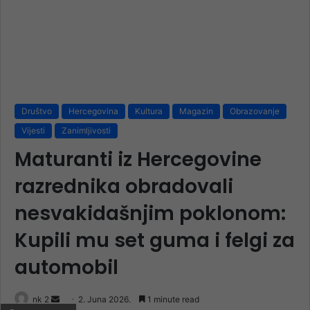
Društvo
Hercegovina
Kultura
Magazin
Obrazovanje
Vijesti
Zanimljivosti
Maturanti iz Hercegovine
razrednika obradovali
nesvakidašnjim poklonom:
Kupili mu set guma i felgi za
automobil
Send
nk 2
2. Juna 2026.
1 minute read