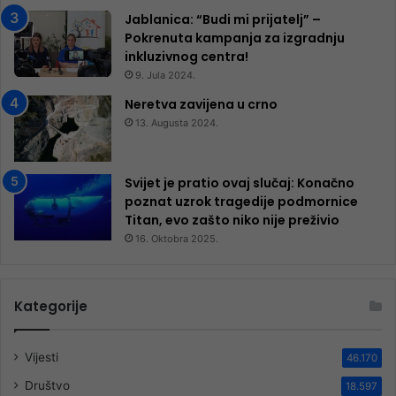
Jablanica: “Budi mi prijatelj” –
Pokrenuta kampanja za izgradnju
inkluzivnog centra!
9. Jula 2024.
Neretva zavijena u crno
13. Augusta 2024.
Svijet je pratio ovaj slučaj: Konačno
poznat uzrok tragedije podmornice
Titan, evo zašto niko nije preživio
16. Oktobra 2025.
Kategorije
Vijesti
46.170
Društvo
18.597