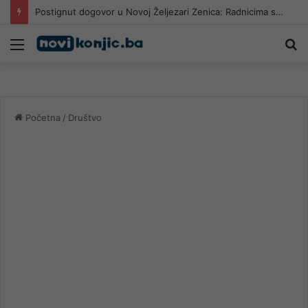
Postignut dogovor u Novoj Željezari Zenica: Radnicima slijede otpremnine
Meni
Pr
Početna
/
Društvo