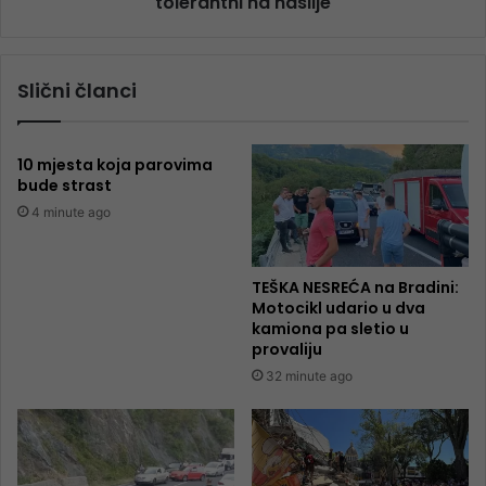
tolerantni na nasilje
Slični članci
10 mjesta koja parovima
bude strast
4 minute ago
TEŠKA NESREĆA na Bradini:
Motocikl udario u dva
kamiona pa sletio u
provaliju
32 minute ago