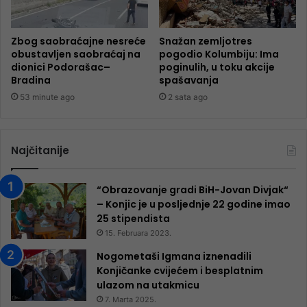
Zbog saobraćajne nesreće
Snažan zemljotres
obustavljen saobraćaj na
pogodio Kolumbiju: Ima
dionici Podorašac–
poginulih, u toku akcije
Bradina
spašavanja
53 minute ago
2 sata ago
Najčitanije
“Obrazovanje gradi BiH-Jovan Divjak“
– Konjic je u posljednje 22 godine imao
25 ​​stipendista
15. Februara 2023.
Nogometaši Igmana iznenadili
Konjičanke cvijećem i besplatnim
ulazom na utakmicu
7. Marta 2025.