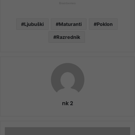
Ljubuški
Maturanti
Poklon
Razrednik
nk 2