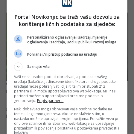
Portal Novikonjic.ba traži vašu dozvolu za
korištenje ličnih podataka za sljedeće:
Personalizirano oglašavanje i sadržaj, mjerenje
oglašavanja i sadržaja, uvidi u publiku i razvoj usluga
Pohrana i/ili pristup podacima na uređaju
Saznajte više
Vaši će se osobni podaci obrađivati, a podatke s vašeg
uređaja (kolačiće, jedinstvene identifikatore i druge podatke
uređaja) može pohranjivati, dijeliti te im pristupati 212
partnera ili ih može upotrebljavati ova web-lokacija. Mi i naši
partneri možemo upotrebljavati precizne podatke o
geolociranju.
Popis partnera.
Neki dobavljači mogu obrađivati vaše osobne podatke na
temelju legitimnog interesa. Ako se ne slažete s tim, u
nastavku možete upravljati svojim opcijama. Potražite vezu pri
dnu ove stranice ili na izborniku web-lokacije za upravljanje
pristankom ili povlačenje pristanka u postavkama privatnosti i
kolačića.