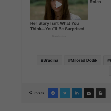
Bradina
Milorad Dodik
Facebook
Twitter
LinkedIn
Share via Email
Pri
Podijeli