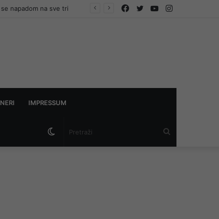
Facebook
Twitter
YouTube
Instagram
e se napadom na sve tri
NERI
IMPRESSUM
Switch
Pretraži
skin