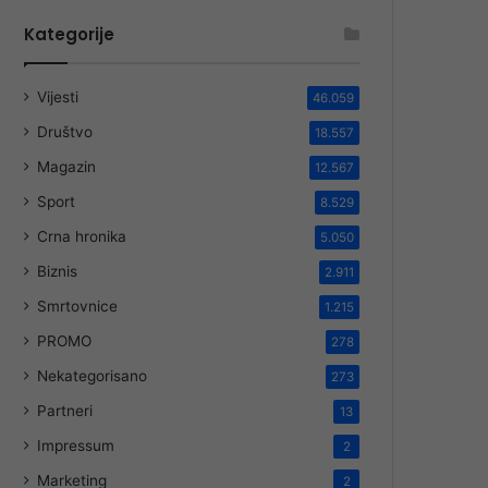
Kategorije
Vijesti
46.059
Društvo
18.557
Magazin
12.567
Sport
8.529
Crna hronika
5.050
Biznis
2.911
Smrtovnice
1.215
PROMO
278
Nekategorisano
273
Partneri
13
Impressum
2
Marketing
2