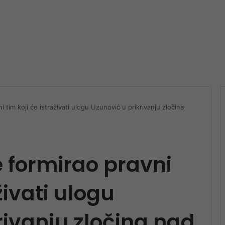
 tim koji će istraživati ulogu Uzunović u prikrivanju zločina
e formirao pravni
živati ulogu
rivanju zločina nad