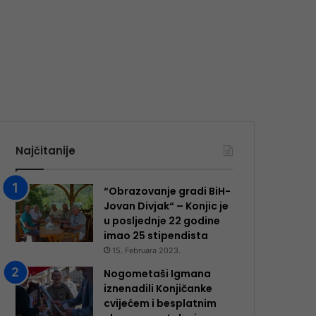
Najčitanije
“Obrazovanje gradi BiH-
Jovan Divjak“ – Konjic je
u posljednje 22 godine
imao 25 ​​stipendista
15. Februara 2023.
Nogometaši Igmana
iznenadili Konjičanke
cvijećem i besplatnim