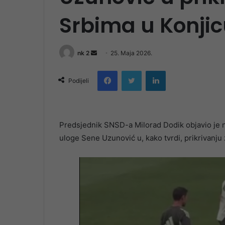
Srbima u Konji
Send
nk 2
25. Maja 2026.
an
Facebook
Twitter
LinkedIn
email
Podijeli
Predsjednik SNSD-a Milorad Dodik objavio je na 
uloge Sene Uzunović u, kako tvrdi, prikrivanju