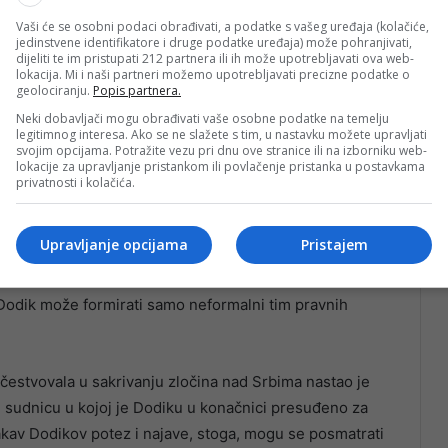
Vaši će se osobni podaci obrađivati, a podatke s vašeg uređaja (kolačiće,
jedinstvene identifikatore i druge podatke uređaja) može pohranjivati,
dijeliti te im pristupati 212 partnera ili ih može upotrebljavati ova web-
lokacija. Mi i naši partneri možemo upotrebljavati precizne podatke o
geolociranju.
Popis partnera.
Neki dobavljači mogu obrađivati vaše osobne podatke na temelju
ica ubijenih u Konjicu i Bradini. Nećemo zaboraviti ni
legitimnog interesa. Ako se ne slažete s tim, u nastavku možete upravljati
je su stradale samo zato što su bile srpske. Kao što
svojim opcijama. Potražite vezu pri dnu ove stranice ili na izborniku web-
lokacije za upravljanje pristankom ili povlačenje pristanka u postavkama
 postoji Republika Srpska, postojat će i obaveza da se
privatnosti i kolačića.
ljučio je Dodik u objavi na X-u.
Upravljanje opcijama
Pristajem
 s obzirom na to da on nema zvaničnu ulogu u
taj proces mogao biti vođen u nekom od tužilaštava na
Dodik može formirati samo neformalni tim pravnih
čestvovala u sakrivanju zločina nad Srbima nastao je
 u sudnicu u kojoj je Dodiku u konačnici presuđeno za
kav Dodikov potez i najave, stoga, mogu se posmatrati