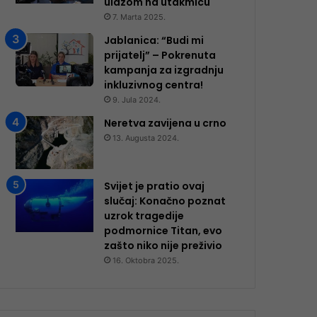
ulazom na utakmicu
7. Marta 2025.
Jablanica: “Budi mi
prijatelj” – Pokrenuta
kampanja za izgradnju
inkluzivnog centra!
9. Jula 2024.
Neretva zavijena u crno
13. Augusta 2024.
Svijet je pratio ovaj
slučaj: Konačno poznat
uzrok tragedije
podmornice Titan, evo
zašto niko nije preživio
16. Oktobra 2025.