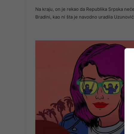
Na kraju, on je rekao da Republika Srpska neće
Bradini, kao ni šta je navodno uradila Uzunović