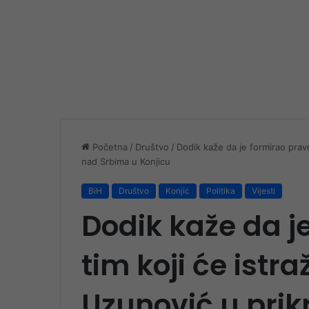
Početna
/
Društvo
/
Dodik kaže da je formirao pravni
nad Srbima u Konjicu
BiH
Društvo
Konjic
Politika
Vijesti
Dodik kaže da j
tim koji će istra
Uzunović u prik