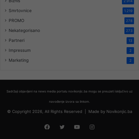
Biznis
2.914
Smrtovnice
1.219
PROMO
278
Nekategorisano
273
Partneri
13
Impressum
2
Marketing
2
Sadržaji objavljeni na news media portalu novikonjic.ba mogu se preuzeti isključivo uz
navođenje izvora sa linkom.
© Copyright 2026, All Rights Reserved |
Made by
Novikonjic.ba
Facebook
Twitter
YouTube
Instagram