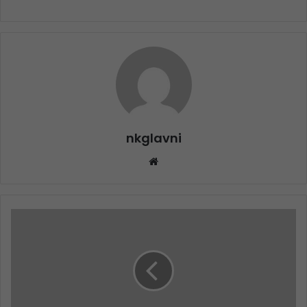
nkglavni
Website