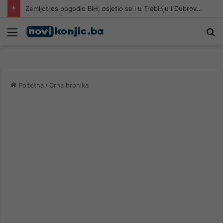
Zemljotres pogodio BiH, osjetio se i u Trebinju i Dubrovniku
Meni
Pr
Početna
/
Crna hronika