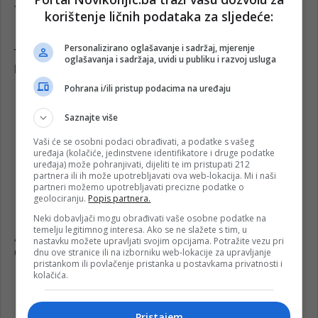
korištenje ličnih podataka za sljedeće:
Personalizirano oglašavanje i sadržaj, mjerenje
oglašavanja i sadržaja, uvidi u publiku i razvoj usluga
Pohrana i/ili pristup podacima na uređaju
Saznajte više
Vaši će se osobni podaci obrađivati, a podatke s vašeg
uređaja (kolačiće, jedinstvene identifikatore i druge podatke
uređaja) može pohranjivati, dijeliti te im pristupati 212
partnera ili ih može upotrebljavati ova web-lokacija. Mi i naši
partneri možemo upotrebljavati precizne podatke o
geolociranju.
Popis partnera.
Neki dobavljači mogu obrađivati vaše osobne podatke na
temelju legitimnog interesa. Ako se ne slažete s tim, u
nastavku možete upravljati svojim opcijama. Potražite vezu pri
dnu ove stranice ili na izborniku web-lokacije za upravljanje
pristankom ili povlačenje pristanka u postavkama privatnosti i
kolačića.
Pristajem