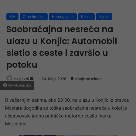
BiH
Crna hronika
Hercegovina
Konjic
Vijesti
Saobraćajna nesreća na
ulazu u Konjic: Automobil
sletio s ceste i završio u
potoku
Send
nkglavni
24. Maja 2026.
Manje od minute
Novikonjic.ba
an
email
U večernjim satima, oko 23:00, na ulazu u Konjic iz pravca
Mostara dogodila se teška saobraćajna nesreća u kojoj je
učestvovalo jedno putničko motorno vozilo marke
Mercedes.