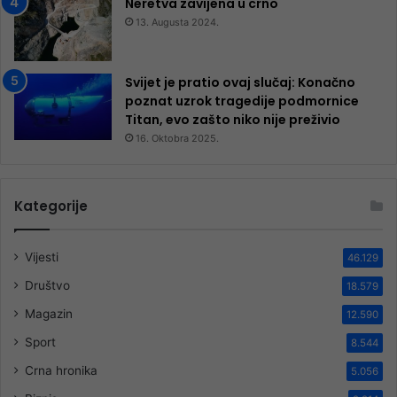
Neretva zavijena u crno
13. Augusta 2024.
Svijet je pratio ovaj slučaj: Konačno
poznat uzrok tragedije podmornice
Titan, evo zašto niko nije preživio
16. Oktobra 2025.
Kategorije
Vijesti
46.129
Društvo
18.579
Magazin
12.590
Sport
8.544
Crna hronika
5.056