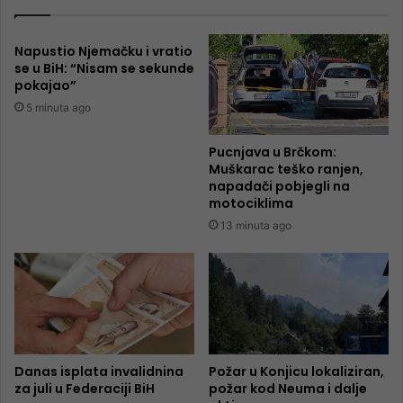
Napustio Njemačku i vratio
se u BiH: “Nisam se sekunde
pokajao”
5 minuta ago
Pucnjava u Brčkom:
Muškarac teško ranjen,
napadači pobjegli na
motociklima
13 minuta ago
Danas isplata invalidnina
Požar u Konjicu lokaliziran,
za juli u Federaciji BiH
požar kod Neuma i dalje