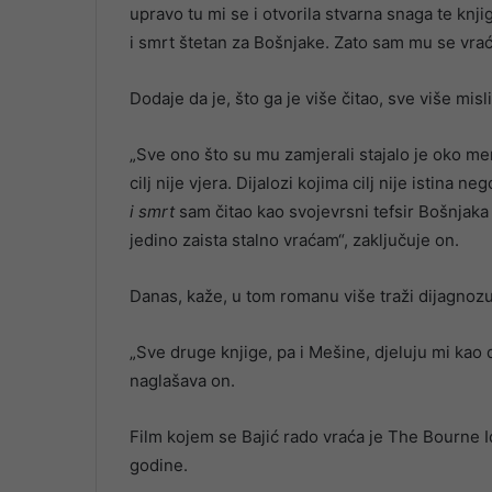
upravo tu mi se i otvorila stvarna snaga te knji
i smrt štetan za Bošnjake. Zato sam mu se vrać
Dodaje da je, što ga je više čitao, sve više mis
„Sve ono što su mu zamjerali stajalo je oko men
cilj nije vjera. Dijalozi kojima cilj nije istina 
i smrt
sam čitao kao svojevrsni tefsir Bošnjaka 
jedino zaista stalno vraćam“, zaključuje on.
Danas, kaže, u tom romanu više traži dijagnoz
„Sve druge knjige, pa i Mešine, djeluju mi kao
naglašava on.
Film kojem se Bajić rado vraća je The Bourne Ide
godine.