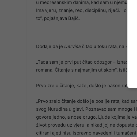
u medresanskim danima, kad sam u njemu prepo
Ima vjeru, znanje, red, disciplinu, riječi. I ope
to“, pojašnjava Bajić.
Dodaje da je
Derviša
čitao u toku rata, na Bjel
„Tada sam je prvi put čitao odozgor – iznad pisc
romana. Čitanje s najmanjim utiskom“, ističe o
Prvo zrelo čitanje, kaže, došlo je nakon rata.
„Prvo zrelo čitanje došlo je poslije rata, kad
svog Nurudina u glavi. Poznavao sam mnoge Has
govore jedno, a nose drugo. Ljude kojima je važ
život provedu uz vjeru, a nikad joj ne dopuste
citirani ajeti nisu ispravno navedeni i tumačen