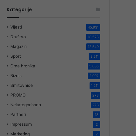
Kategorije
Vijesti
45.931
Društvo
18.528
Magazin
12.540
Sport
8.511
Crna hronika
5.035
Biznis
2.907
Smrtovnice
1.211
PROMO
278
Nekategorisano
273
Partneri
13
Impressum
2
Marketing
2