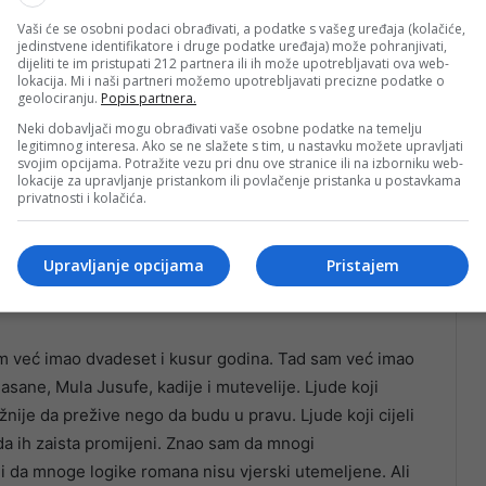
znao nešto svoje. Čovjeka koji zna šta je ispravno.
Vaši će se osobni podaci obrađivati, a podatke s vašeg uređaja (kolačiće,
t, iz stranice u stranicu, posmatraš kako polako izdaje sve
jedinstvene identifikatore i druge podatke uređaja) može pohranjivati,
dijeliti te im pristupati 212 partnera ili ih može upotrebljavati ova web-
lokacija. Mi i naši partneri možemo upotrebljavati precizne podatke o
geolociranju.
Popis partnera.
Neki dobavljači mogu obrađivati vaše osobne podatke na temelju
legitimnog interesa. Ako se ne slažete s tim, u nastavku možete upravljati
svojim opcijama. Potražite vezu pri dnu ove stranice ili na izborniku web-
ašnici, u Sinanovićima, jer mu se „našao u ruksaku“.
lokacije za upravljanje pristankom ili povlačenje pristanka u postavkama
privatnosti i kolačića.
a. I ja i ljudi oko mene tada bili smo iz drugog piščevog
n.
Upravljanje opcijama
Pristajem
 sam već imao dvadeset i kusur godina. Tad sam već imao
ane, Mula Jusufe, kadije i mutevelije. Ljude koji
nije da prežive nego da budu u pravu. Ljude koji cijeli
 da ih zaista promijeni. Znao sam da mnogi
i i da mnoge logike romana nisu vjerski utemeljene. Ali