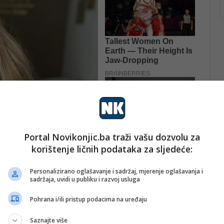
Portal Novikonjic.ba traži vašu dozvolu za
korištenje ličnih podataka za sljedeće:
Personalizirano oglašavanje i sadržaj, mjerenje oglašavanja i
sadržaja, uvidi u publiku i razvoj usluga
njiga. Muslimani, tekije, osmanski vakat iz dedinih priča,
Pohrana i/ili pristup podacima na uređaju
ritet u tom vremenu. Preskakao sam duge dijelove i lovio
 Hasana. Ahmed Nurudin me počeo plašiti tek kasnije,
Saznajte više