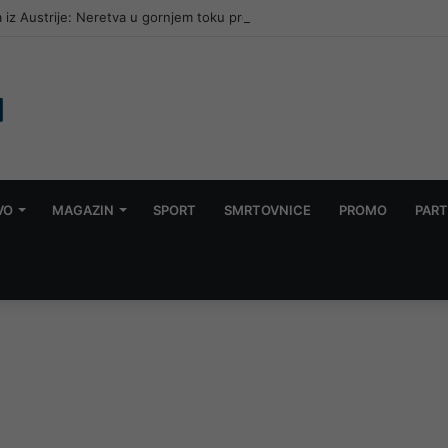
 iz Austrije: Neretva u gornjem toku promijenila boju, traži se nezavisna
VO
MAGAZIN
SPORT
SMRTOVNICE
PROMO
PART