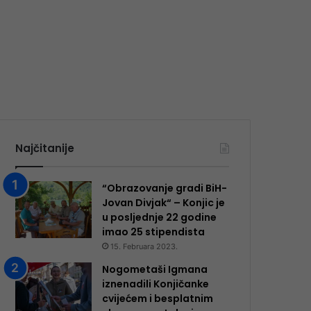
Najčitanije
“Obrazovanje gradi BiH-
Jovan Divjak“ – Konjic je
u posljednje 22 godine
imao 25 ​​stipendista
15. Februara 2023.
Nogometaši Igmana
iznenadili Konjičanke
cvijećem i besplatnim