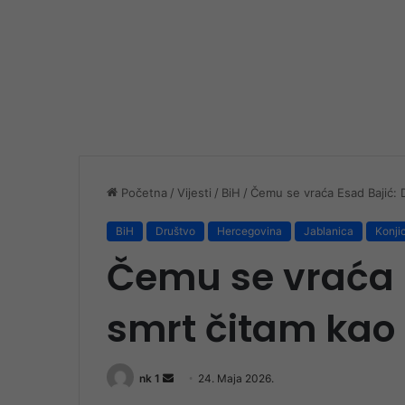
Početna
/
Vijesti
/
BiH
/
Čemu se vraća Esad Bajić: D
BiH
Društvo
Hercegovina
Jablanica
Konji
Čemu se vraća E
smrt čitam kao 
Send
nk 1
24. Maja 2026.
an