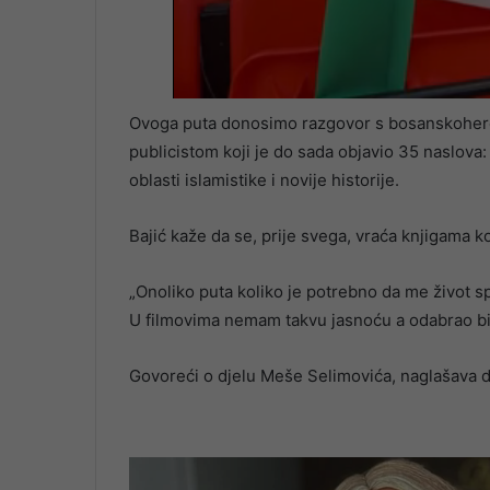
Ovoga puta donosimo razgovor s bosanskoher
publicistom koji je do sada objavio 35 naslova: 
oblasti islamistike i novije historije.
Bajić kaže da se, prije svega, vraća knjigama ko
„Onoliko puta koliko je potrebno da me život s
U filmovima nemam takvu jasnoću a odabrao b
Govoreći o djelu Meše Selimovića, naglašava da