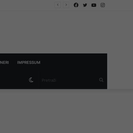
Facebook
Twitter
YouTube
Instagram
 istraga
NERI
IMPRESSUM
Switch
Pretraži
skin