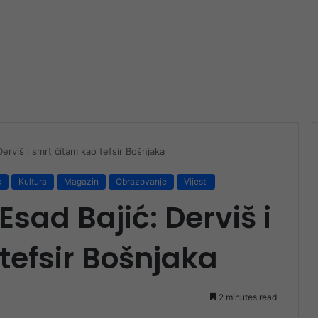
erviš i smrt čitam kao tefsir Bošnjaka
c
Kultura
Magazin
Obrazovanje
Vijesti
sad Bajić: Derviš i
tefsir Bošnjaka
2 minutes read