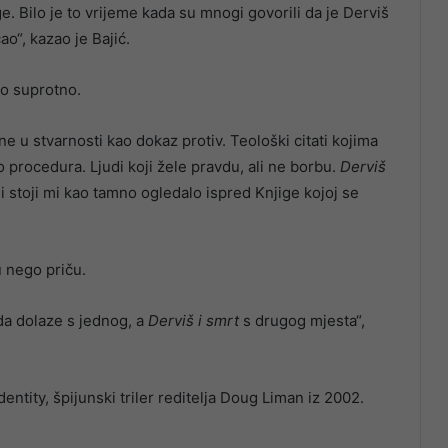
ge. Bilo je to vrijeme kada su mnogi govorili da je Derviš
ao“, kazao je Bajić.
lio suprotno.
e u stvarnosti kao dokaz protiv. Teološki citati kojima
nego procedura. Ljudi koji žele pravdu, ali ne borbu.
Derviš
i stoji mi kao tamno ogledalo ispred Knjige kojoj se
u nego priču.
 da dolaze s jednog, a
Derviš i smrt
s drugog mjesta“,
ntity, špijunski triler reditelja Doug Liman iz 2002.