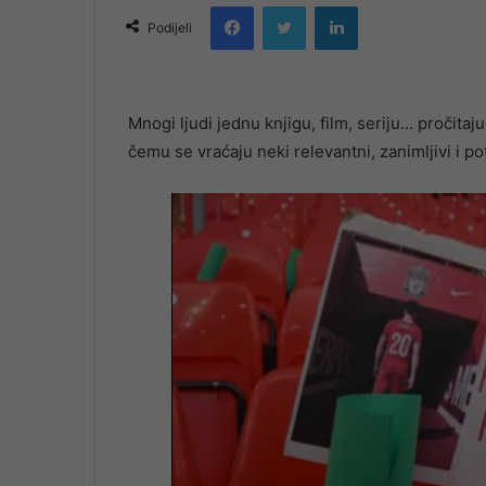
Facebook
Twitter
LinkedIn
email
Podijeli
Mnogi ljudi jednu knjigu, film, seriju… pročitaj
čemu se vraćaju neki relevantni, zanimljivi i po