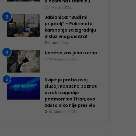
ulazom na utakmicu
7. Marta 2025.
Jablanica: “Budi mi
prijatelj” – Pokrenuta
kampanja za izgradnju
inkluzivnog centra!
9. Jula 2024.
Neretva zavijena u crno
13. Augusta 2024.
Svijet je pratio ovaj
slučaj: Konačno poznat
uzrok tragedije
podmornice Titan, evo
zašto niko nije preživio
16. Oktobra 2025.