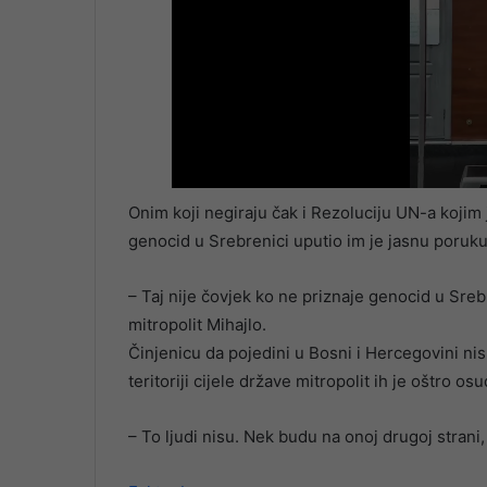
Onim koji negiraju čak i Rezoluciju UN-a kojim
genocid u Srebrenici uputio im je jasnu poruku
– Taj nije čovjek ko ne priznaje genocid u Sreb
mitropolit Mihajlo.
Činjenicu da pojedini u Bosni i Hercegovini ni
teritoriji cijele države mitropolit ih je oštro osu
– To ljudi nisu. Nek budu na onoj drugoj strani, a