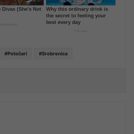
Potočari
Srebrenica
nt