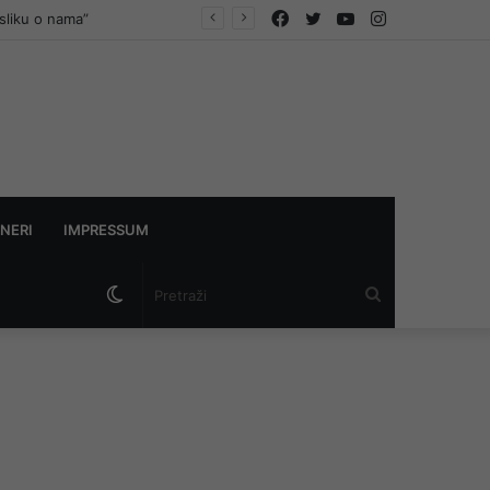
Facebook
Twitter
YouTube
Instagram
ternom Željeznica FBiH
NERI
IMPRESSUM
Switch
Pretraži
skin