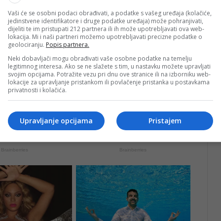
Vaši će se osobni podaci obrađivati, a podatke s vašeg uređaja (kolačiće,
jedinstvene identifikatore i druge podatke uređaja) može pohranjivati,
dijeliti te im pristupati 212 partnera ili ih može upotrebljavati ova web-
lokacija. Mi i naši partneri možemo upotrebljavati precizne podatke o
geolociranju.
Popis partnera.
Neki dobavljači mogu obrađivati vaše osobne podatke na temelju
legitimnog interesa. Ako se ne slažete s tim, u nastavku možete upravljati
svojim opcijama. Potražite vezu pri dnu ove stranice ili na izborniku web-
lokacije za upravljanje pristankom ili povlačenje pristanka u postavkama
privatnosti i kolačića.
Upravljanje opcijama
Pristajem