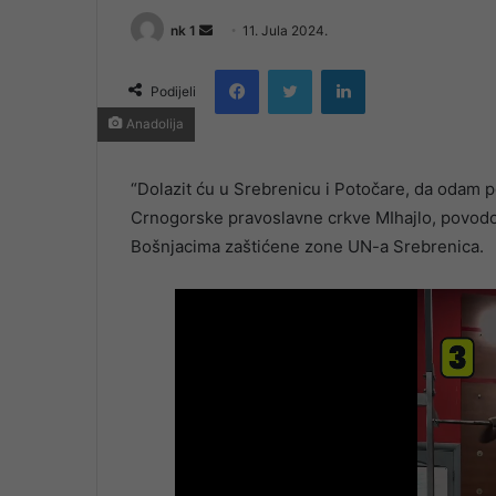
Send
nk 1
11. Jula 2024.
an
Facebook
Twitter
LinkedIn
email
Podijeli
Anadolija
“Dolazit ću u Srebrenicu i Potočare, da odam p
Crnogorske pravoslavne crkve MIhajlo, povodo
Bošnjacima zaštićene zone UN-a Srebrenica.