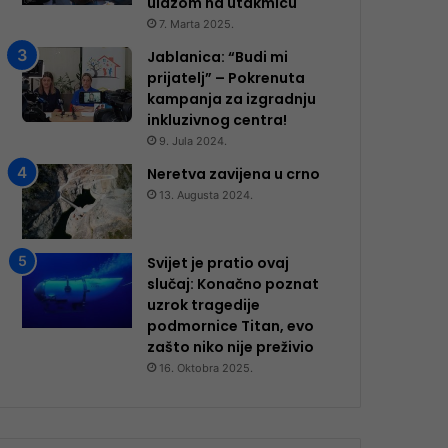
ulazom na utakmicu
7. Marta 2025.
Jablanica: “Budi mi
prijatelj” – Pokrenuta
kampanja za izgradnju
inkluzivnog centra!
9. Jula 2024.
Neretva zavijena u crno
13. Augusta 2024.
Svijet je pratio ovaj
slučaj: Konačno poznat
uzrok tragedije
podmornice Titan, evo
zašto niko nije preživio
16. Oktobra 2025.