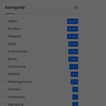
Kategorije
Vijesti
46.010
Društvo
18.542
Magazin
12.552
Sport
8.520
Crna hronika
5.046
Biznis
2.909
Smrtovnice
1.212
PROMO
278
Nekategorisano
273
Partneri
13
Impressum
2
Marketing
2