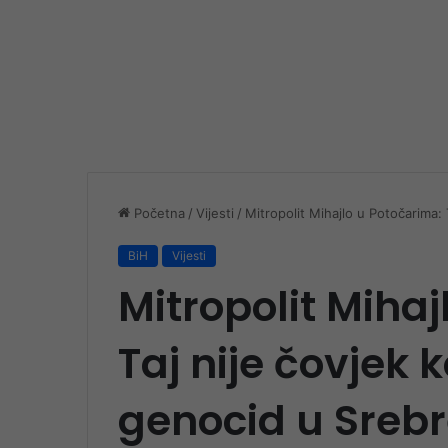
Početna
/
Vijesti
/
Mitropolit Mihajlo u Potočarima: 
BiH
Vijesti
Mitropolit Miha
Taj nije čovjek 
genocid u Srebr