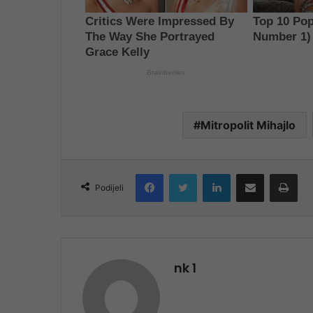
Mitropolit Mihajlo
Facebook
Twitter
LinkedIn
Share via Email
Pri
Podijeli
nk 1