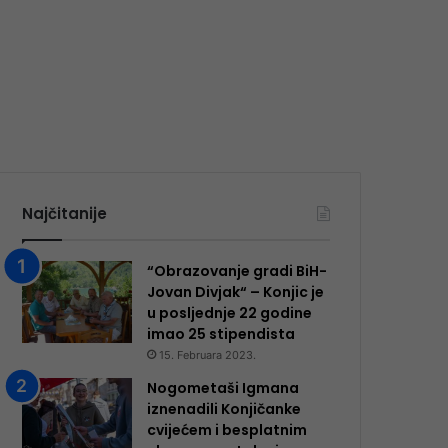
Najčitanije
“Obrazovanje gradi BiH-
Jovan Divjak“ – Konjic je
u posljednje 22 godine
imao 25 ​​stipendista
15. Februara 2023.
Nogometaši Igmana
iznenadili Konjičanke
cvijećem i besplatnim