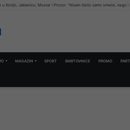
trenom stihijom kod Konjica: Pogledajte kako izgleda gašenje požara cis
VO
MAGAZIN
SPORT
SMRTOVNICE
PROMO
PART