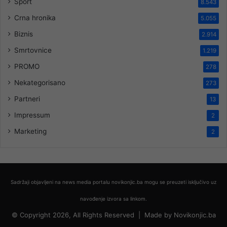
Sport
8.543
Crna hronika
5.055
Biznis
2.914
Smrtovnice
1.219
PROMO
278
Nekategorisano
273
Partneri
13
Impressum
2
Marketing
2
Sadržaji objavljeni na news media portalu novikonjic.ba mogu se preuzeti isključivo uz
navođenje izvora sa linkom.
© Copyright 2026, All Rights Reserved |
Made by
Novikonjic.ba