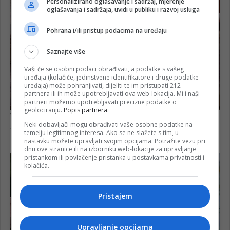
Personalizirano oglašavanje i sadržaj, mjerenje
oglašavanja i sadržaja, uvidi u publiku i razvoj usluga
Pohrana i/ili pristup podacima na uređaju
Saznajte više
Vaši će se osobni podaci obrađivati, a podatke s vašeg
uređaja (kolačiće, jedinstvene identifikatore i druge podatke
uređaja) može pohranjivati, dijeliti te im pristupati 212
partnera ili ih može upotrebljavati ova web-lokacija. Mi i naši
partneri možemo upotrebljavati precizne podatke o
geolociranju.
Popis partnera.
Neki dobavljači mogu obrađivati vaše osobne podatke na
temelju legitimnog interesa. Ako se ne slažete s tim, u
nastavku možete upravljati svojim opcijama. Potražite vezu pri
dnu ove stranice ili na izborniku web-lokacije za upravljanje
pristankom ili povlačenje pristanka u postavkama privatnosti i
kolačića.
Pristajem
Upravljanje opcijama