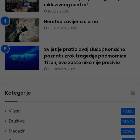
inkluzivnog centra!
9. Jula 2024.
Neretva zavijena u crno
13. Augusta 2024.
Svijet je pratio ovaj slučaj: Konačno
poznat uzrok tragedije podmornice
Titan, evo zašto niko nije preživio
16. Oktobra 2025.
Kategorije
Vijesti
46.120
Društvo
18.579
Magazin
12.590