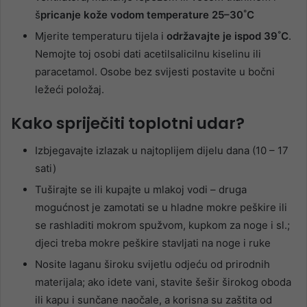
š
pricanje kože vodom temperature 25–30˚C
Mjerite temperaturu tijela i
održavajte je ispod 39˚C
.
Nemojte toj osobi dati acetilsalicilnu kiselinu ili
paracetamol. Osobe bez svijesti postavite u bočni
ležeći položaj.
Kako spriječiti toplotni udar?
Izbjegavajte izlazak u najtoplijem dijelu dana (10 – 17
sati)
Tuširajte se ili kupajte u mlakoj vodi – druga
mogućnost je zamotati se u hladne mokre peškire ili
se rashladiti mokrom spužvom, kupkom za noge i sl.;
djeci treba mokre peškire stavljati na noge i ruke
Nosite laganu široku svijetlu odjeću od prirodnih
materijala; ako idete vani, stavite šešir širokog oboda
ili kapu i sunčane naočale, a korisna su zaštita od