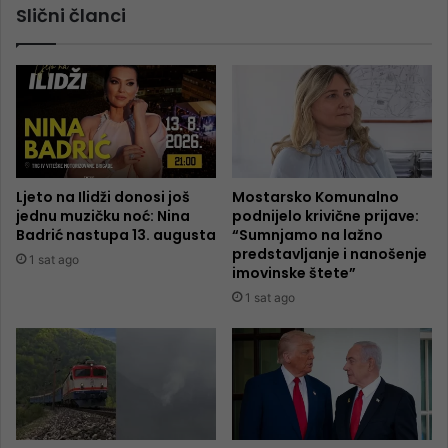
Slični članci
Ljeto na Ilidži donosi još
Mostarsko Komunalno
jednu muzičku noć: Nina
podnijelo krivične prijave:
Badrić nastupa 13. augusta
“Sumnjamo na lažno
predstavljanje i nanošenje
1 sat ago
imovinske štete”
1 sat ago