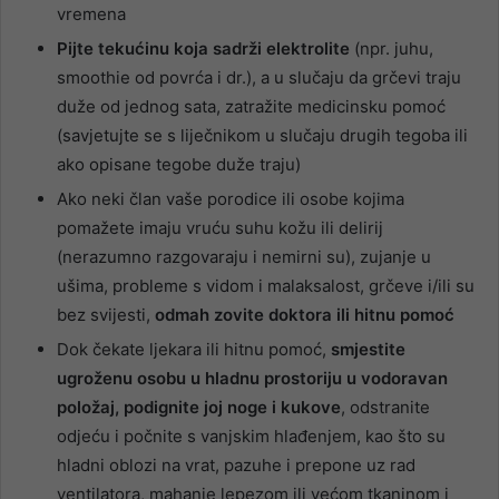
vremena
Pijte tekućinu koja sadrži elektrolite
(npr. juhu,
smoothie od povrća i dr.), a u slučaju da grčevi traju
duže od jednog sata, zatražite medicinsku pomoć
(savjetujte se s liječnikom u slučaju drugih tegoba ili
ako opisane tegobe duže traju)
Ako neki član vaše porodice ili osobe kojima
pomažete imaju vruću suhu kožu ili delirij
(nerazumno razgovaraju i nemirni su), zujanje u
ušima, probleme s vidom i malaksalost, grčeve i/ili su
bez svijesti,
odmah zovite doktora ili hitnu pomoć
Dok čekate ljekara ili hitnu pomoć,
smjestite
ugroženu osobu u hladnu prostoriju u vodoravan
položaj, podignite joj noge i kukove
, odstranite
odjeću i počnite s vanjskim hlađenjem, kao što su
hladni oblozi na vrat, pazuhe i prepone uz rad
ventilatora, mahanje lepezom ili većom tkaninom i