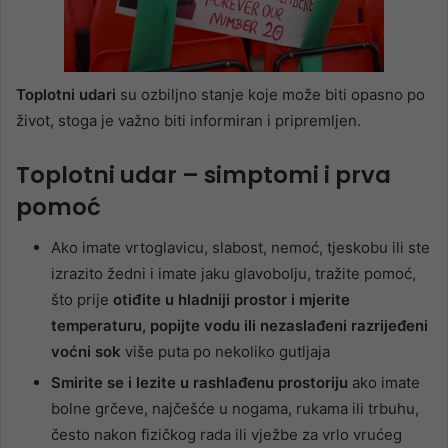
Toplotni udari
su ozbiljno stanje koje može biti opasno po
život, stoga je važno biti informiran i pripremljen.
Toplotni udar – simptomi i prva
pomoć
Ako imate vrtoglavicu, slabost, nemoć, tjeskobu ili ste
izrazito žedni i imate jaku glavobolju, tražite pomoć,
što prije
otiđite u hladniji prostor i mjerite
temperaturu, popijte vodu ili nezaslađeni razrijeđeni
voćni sok
više puta po nekoliko gutljaja
Smirite se i lezite u rashlađenu prostoriju
ako imate
bolne grčeve, najčešće u nogama, rukama ili trbuhu,
često nakon fizičkog rada ili vježbe za vrlo vrućeg