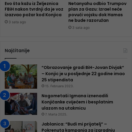
Evo šta kažu iz Željeznica
Netanyahu odbio Trumpov
FBiH nakon tvrdnji da je voz
plan za Gazu: Izrael neće
izazvao požar kod Konjica
povući vojsku dok Hamas
ne bude razoružan
3 sata ago
3 sata ago
Najčitanije
“Obrazovanje gradi BiH-Jovan Divjak“
– Konjic je u posljednje 22 godine imao
25 ​​stipendista
15. Februara 2023.
Nogometaši Igmana iznenadili
Konjičanke cvijećem i besplatnim
ulazom na utakmicu
7. Marta 2025.
Jablanica: “Budi mi prijatelj” –
Pokrenuta kampanja za izgradnju