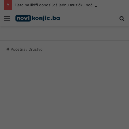
Ljeto na Ilidži donosi još jednu muzičku noć: Nina Badrić nastupa 13. augusta
Meni
Pr
Početna
/
Društvo