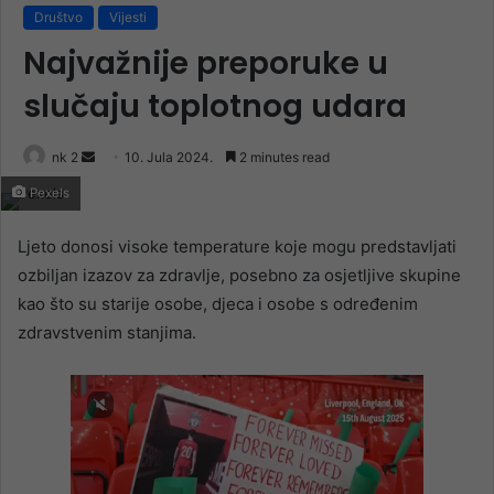
Društvo
Vijesti
Najvažnije preporuke u
slučaju toplotnog udara
Send
nk 2
10. Jula 2024.
2 minutes read
an
Pexels
email
Ljeto donosi visoke temperature koje mogu predstavljati
ozbiljan izazov za zdravlje, posebno za osjetljive skupine
kao što su starije osobe, djeca i osobe s određenim
zdravstvenim stanjima.