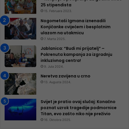
25 ​​stipendista
15. Februara 2023.
Nogometaši Igmana iznenadili
Konjičanke cvijećem i besplatnim
ulazom na utakmicu
7. Marta 2025.
Jablanica: “Budi mi prijatelj” –
Pokrenuta kampanja za izgradnju
inkluzivnog centra!
9. Jula 2024.
Neretva zavijena u crno
13. Augusta 2024.
Svijet je pratio ovaj slučaj: Konačno
poznat uzrok tragedije podmornice
Titan, evo zašto niko nije preživio
16. Oktobra 2025.