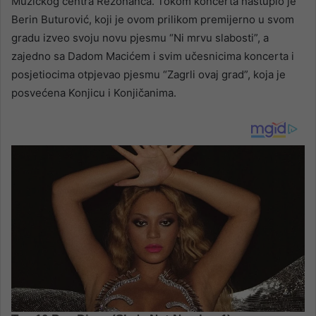
Muzičkog centra Rezonanca. Tokom koncerta nastupio je
Berin Buturović, koji je ovom prilikom premijerno u svom
gradu izveo svoju novu pjesmu “Ni mrvu slabosti”, a
zajedno sa Dadom Macićem i svim učesnicima koncerta i
posjetiocima otpjevao pjesmu “Zagrli ovaj grad”, koja je
posvećena Konjicu i Konjičanima.