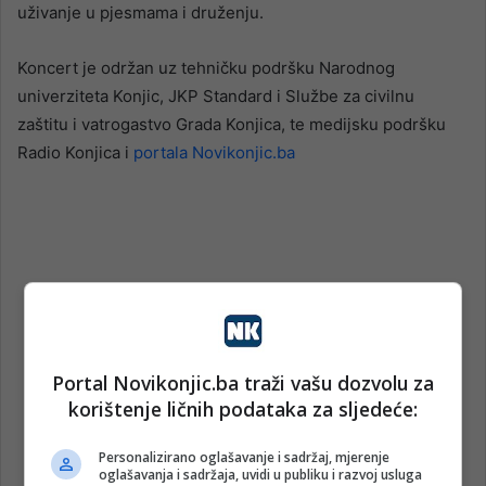
uživanje u pjesmama i druženju.
Koncert je održan uz tehničku podršku Narodnog
univerziteta Konjic, JKP Standard i Službe za civilnu
zaštitu i vatrogastvo Grada Konjica, te medijsku podršku
Radio Konjica i
portala Novikonjic.ba
Portal Novikonjic.ba traži vašu dozvolu za
korištenje ličnih podataka za sljedeće:
Personalizirano oglašavanje i sadržaj, mjerenje
oglašavanja i sadržaja, uvidi u publiku i razvoj usluga