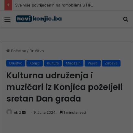
Sve više povrijeđenih na romobilima u HNK: Ljekari upozoravaju da najčešće stradaju djeca
Meni
Pr
Početna
/
Društvo
Društvo
Konjic
Kultura
Magazin
Vijesti
Zabava
Kulturna udruženja i
muzičari iz Konjica poželjeli
sretan Dan grada
Send
nk 2
9. Juna 2024.
1 minute read
an
email