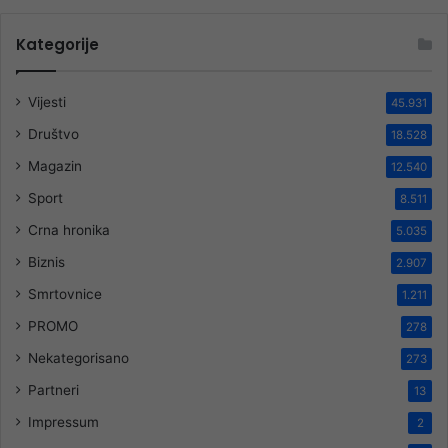
Kategorije
Vijesti
45.931
Društvo
18.528
Magazin
12.540
Sport
8.511
Crna hronika
5.035
Biznis
2.907
Smrtovnice
1.211
PROMO
278
Nekategorisano
273
Partneri
13
Impressum
2