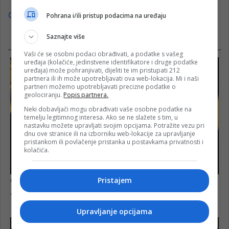
Grad Konjic
Pohrana i/ili pristup podacima na uređaju
Saznajte više
Vaši će se osobni podaci obrađivati, a podatke s vašeg
uređaja (kolačiće, jedinstvene identifikatore i druge podatke
uređaja) može pohranjivati, dijeliti te im pristupati 212
partnera ili ih može upotrebljavati ova web-lokacija. Mi i naši
partneri možemo upotrebljavati precizne podatke o
geolociranju.
Popis partnera.
Neki dobavljači mogu obrađivati vaše osobne podatke na
temelju legitimnog interesa. Ako se ne slažete s tim, u
nastavku možete upravljati svojim opcijama. Potražite vezu pri
dnu ove stranice ili na izborniku web-lokacije za upravljanje
pristankom ili povlačenje pristanka u postavkama privatnosti i
kolačića.
Pristajem
Upravljanje opcijama