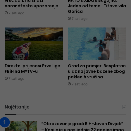
vruć dan, na snazi
NATO štaba u Bugojnu:
narandžasto upozorenje
Jedna od tema i Titova vila
Gorica
7 sati ago
7 sati ago
Direktni prijenosi Prve lige
Grad za primjer: Besplatan
FBiH na MYTV-u
ulaz na javne bazene zbog
paklenih vrućina
7 sati ago
7 sati ago
Najčitanije
“Obrazovanje gradi BiH-Jovan Divjak“
– Konjic je u posljednje 22 godine imao