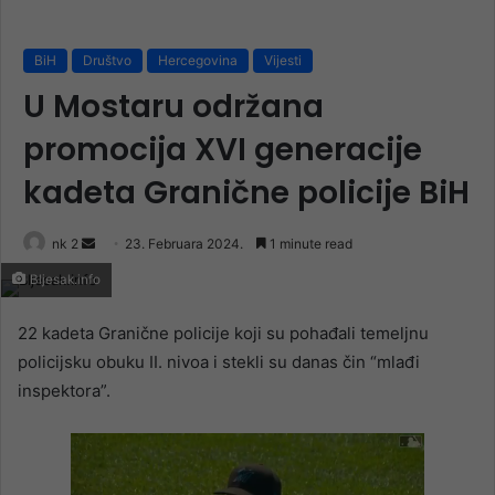
BiH
Društvo
Hercegovina
Vijesti
U Mostaru održana
promocija XVI generacije
kadeta Granične policije BiH
Send
nk 2
23. Februara 2024.
1 minute read
an
Bljesak.info
email
22 kadeta Granične policije koji su pohađali temeljnu
policijsku obuku II. nivoa i stekli su danas čin “mlađi
inspektora”.