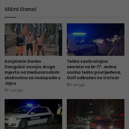
Slični članci
Konjičanin Danko
Teška saobraćajna
Dangubić osvojio drugo
nesreća na M-17: Jedna
mjesto na međunarodnim
osoba teško povrijeđena,
skokovima sa vodopada u
Golf odbačen na trotoar
Jajcu
1 sat ago
1 sat ago