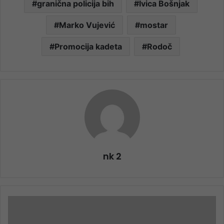
granična policija bih
Ivica Bošnjak
Marko Vujević
mostar
Promocija kadeta
Rodoč
nk 2