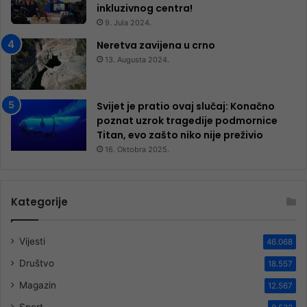
inkluzivnog centra!
9. Jula 2024.
Neretva zavijena u crno
13. Augusta 2024.
Svijet je pratio ovaj slučaj: Konačno
poznat uzrok tragedije podmornice
Titan, evo zašto niko nije preživio
16. Oktobra 2025.
Kategorije
Vijesti
46.068
Društvo
18.557
Magazin
12.567
Sport