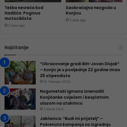
Teška nesreća kod
Saobraćajna nezgoda u
Hadžića: Poginuo
Konjicu
motociklista
2 sata ago
2 sata ago
Najčitanije
“Obrazovanje gradi BiH-Jovan Divjak“
– Konjic je u posljednje 22 godine imao
25 ​​stipendista
15. Februara 2023.
Nogometaši Igmana iznenadili
Konjičanke cvijećem i besplatnim
ulazom na utakmicu
7. Marta 2025.
Jablanica: “Budi mi prijatelj” –
Pokrenuta kampanja za izgradnju