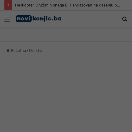
Helikopter Oružanih snaga BiH angažovan na gašenju požara u Konjicu
Meni
Pr
Početna
/
Društvo