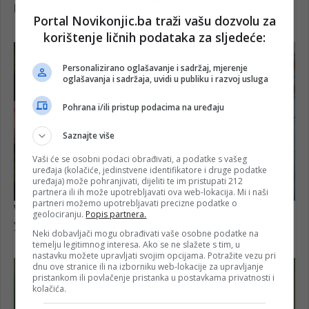
Portal Novikonjic.ba traži vašu dozvolu za
korištenje ličnih podataka za sljedeće:
Personalizirano oglašavanje i sadržaj, mjerenje
oglašavanja i sadržaja, uvidi u publiku i razvoj usluga
Pohrana i/ili pristup podacima na uređaju
Saznajte više
Vaši će se osobni podaci obrađivati, a podatke s vašeg
uređaja (kolačiće, jedinstvene identifikatore i druge podatke
uređaja) može pohranjivati, dijeliti te im pristupati 212
partnera ili ih može upotrebljavati ova web-lokacija. Mi i naši
partneri možemo upotrebljavati precizne podatke o
geolociranju.
Popis partnera.
Neki dobavljači mogu obrađivati vaše osobne podatke na
temelju legitimnog interesa. Ako se ne slažete s tim, u
nastavku možete upravljati svojim opcijama. Potražite vezu pri
dnu ove stranice ili na izborniku web-lokacije za upravljanje
pristankom ili povlačenje pristanka u postavkama privatnosti i
kolačića.