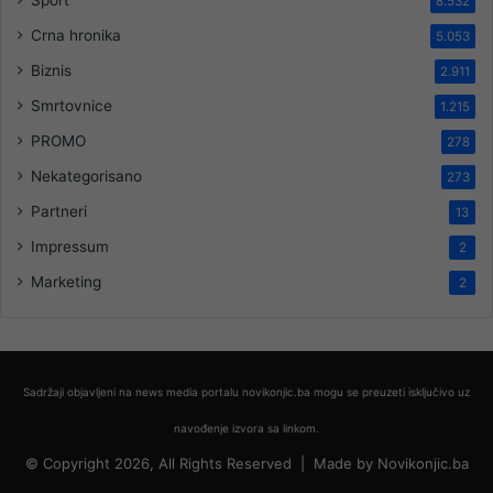
8.532
Crna hronika
5.053
Biznis
2.911
Smrtovnice
1.215
PROMO
278
Nekategorisano
273
Partneri
13
Impressum
2
Marketing
2
Sadržaji objavljeni na news media portalu novikonjic.ba mogu se preuzeti isključivo uz
navođenje izvora sa linkom.
© Copyright 2026, All Rights Reserved |
Made by
Novikonjic.ba