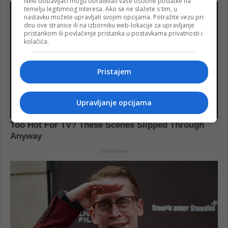
Neki dobavljači mogu obrađivati vaše osobne podatke na
temelju legitimnog interesa. Ako se ne slažete s tim, u
nastavku možete upravljati svojim opcijama. Potražite vezu pri
dnu ove stranice ili na izborniku web-lokacije za upravljanje
pristankom ili povlačenje pristanka u postavkama privatnosti i
kolačića.
Pristajem
Upravljanje opcijama