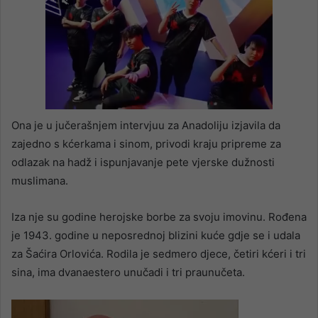
Ona je u jučerašnjem intervjuu za Anadoliju izjavila da
zajedno s kćerkama i sinom, privodi kraju pripreme za
odlazak na hadž i ispunjavanje pete vjerske dužnosti
muslimana.
Iza nje su godine herojske borbe za svoju imovinu. Rođena
je 1943. godine u neposrednoj blizini kuće gdje se i udala
za Šaćira Orlovića. Rodila je sedmero djece, četiri kćeri i tri
sina, ima dvanaestero unučadi i tri praunučeta.