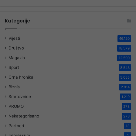
Kategorije
Vijesti
46.120
Društvo
18.579
Magazin
12.590
Sport
8.543
Crna hronika
5.055
Biznis
2.914
Smrtovnice
1.219
PROMO
278
Nekategorisano
273
Partneri
13
Impressum
2