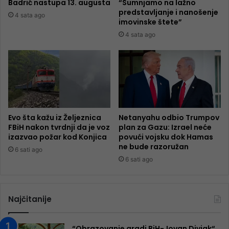
Badrić nastupa 13. augusta
“Sumnjamo na lažno
predstavljanje i nanošenje
4 sata ago
imovinske štete”
4 sata ago
Evo šta kažu iz Željeznica
Netanyahu odbio Trumpov
FBiH nakon tvrdnji da je voz
plan za Gazu: Izrael neće
izazvao požar kod Konjica
povući vojsku dok Hamas
ne bude razoružan
6 sati ago
6 sati ago
Najčitanije
“Obrazovanje gradi BiH-Jovan Divjak“