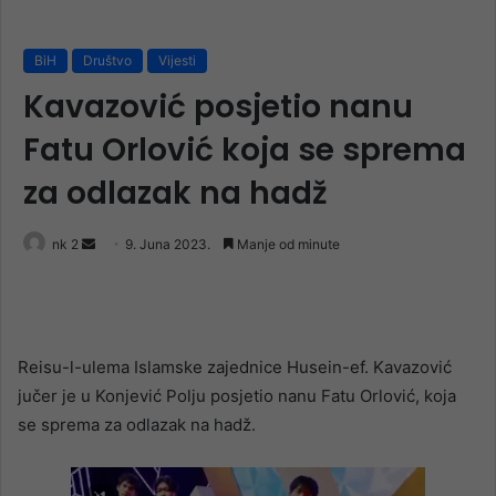
BiH
Društvo
Vijesti
Kavazović posjetio nanu
Fatu Orlović koja se sprema
za odlazak na hadž
Send
nk 2
9. Juna 2023.
Manje od minute
an
email
Reisu-l-ulema Islamske zajednice Husein-ef. Kavazović
jučer je u Konjević Polju posjetio nanu Fatu Orlović, koja
se sprema za odlazak na hadž.