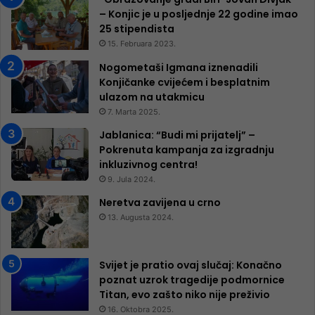
– Konjic je u posljednje 22 godine imao
25 ​​stipendista
15. Februara 2023.
Nogometaši Igmana iznenadili
Konjičanke cvijećem i besplatnim
ulazom na utakmicu
7. Marta 2025.
Jablanica: “Budi mi prijatelj” –
Pokrenuta kampanja za izgradnju
inkluzivnog centra!
9. Jula 2024.
Neretva zavijena u crno
13. Augusta 2024.
Svijet je pratio ovaj slučaj: Konačno
poznat uzrok tragedije podmornice
Titan, evo zašto niko nije preživio
16. Oktobra 2025.