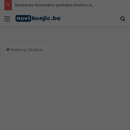
Mostarsko Komunalno podnijelo krivične prijave: “Sumnjamo na lažno predstavljanje i nanošenje imovinske štete”
Meni
Pr
Početna
/
Društvo