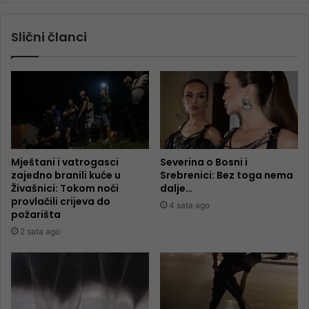
Slični članci
Mještani i vatrogasci
Severina o Bosni i
zajedno branili kuće u
Srebrenici: Bez toga nema
Živašnici: Tokom noći
dalje…
provlačili crijeva do
4 sata ago
požarišta
2 sata ago