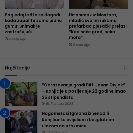
Pogledajte šta se dogodi
Hit snimak iz Mostara,
kada zapalite samo jednu
mladić svojim rukama
gumu: Snimak je
prefarbao pješački prelaz:
zastrašujući
“Kad neće grad, neko
mora”
4 sata ago
4 sata ago
Najčitanije
“Obrazovanje gradi BiH-Jovan Divjak“
– Konjic je u posljednje 22 godine imao
25 ​​stipendista
15. Februara 2023.
Nogometaši Igmana iznenadili
Konjičanke cvijećem i besplatnim
ulazom na utakmicu
7. Marta 2025.