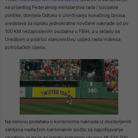
na prijedlog Federalnog ministarstva rada i socijalne
politike, donijela Odluku o utvrđivanju konačnog iznosa
sredstava za isplatu jednokratne novčane naknade od po
100 KM nezaposlenim osobama u FBiH, a u skladu sa
Uredbom o podršci stanovništvu usljed rasta indeksa
potrošačkih cijena.
Na osnovu podataka o korisnicima naknada iz dostavljenih
zahtjeva nadležnih kantonalnih službi za zapošljavanje
utvrđeno je da je za isplatu potrebno ukupno 18.724.700