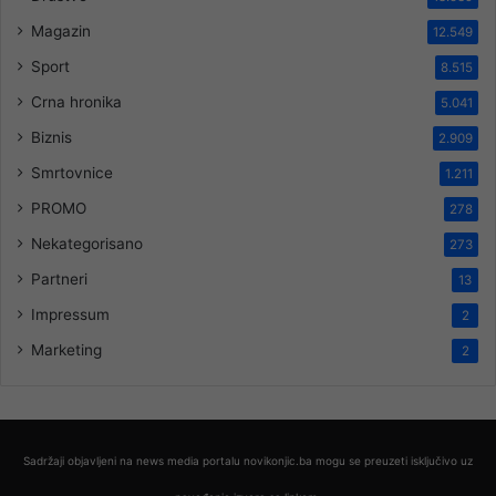
Magazin
12.549
Sport
8.515
Crna hronika
5.041
Biznis
2.909
Smrtovnice
1.211
PROMO
278
Nekategorisano
273
Partneri
13
Impressum
2
Marketing
2
Sadržaji objavljeni na news media portalu novikonjic.ba mogu se preuzeti isključivo uz