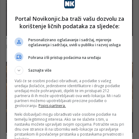
Portal Novikonjic.ba traži vašu dozvolu za
korištenje ličnih podataka za sljedeće:
Personalizirano oglašavanje i sadržaj, mjerenje
oglašavanja i sadržaja, uvidi u publiku i razvoj usluga
Pohrana i/ili pristup podacima na uređaju
Saznajte više
Vaši će se osobni podaci obrađivati, a podatke s vašeg
uređaja (kolačiće, jedinstvene identifikatore i druge podatke
uređaja) može pohranjivati, dijeliti te im pristupati 212
partnera ili ih može upotrebljavati ova web-lokacija. Mi i naši
partneri možemo upotrebljavati precizne podatke o
geolociranju.
Popis partnera.
Neki dobavljači mogu obrađivati vaše osobne podatke na
temelju legitimnog interesa. Ako se ne slažete s tim, u
nastavku možete upravljati svojim opcijama. Potražite vezu pri
dnu ove stranice ili na izborniku web-lokacije za upravljanje
pristankom ili povlačenje pristanka u postavkama privatnosti i