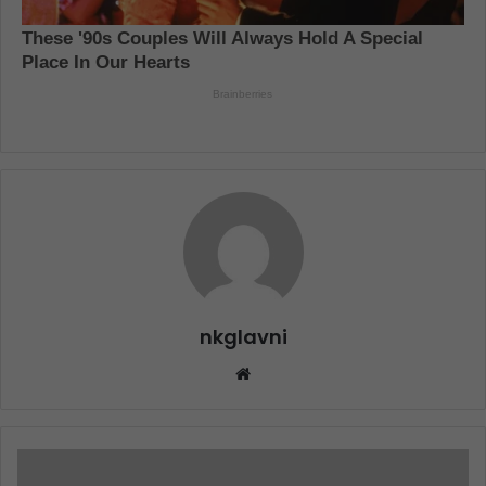
nkglavni
Website