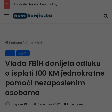
U subotu Jasin i dova na Lijesci
Meni
Pr
Početna
/
Vijesti
/
BiH
BiH
Vijesti
Vlada FBiH donijela odluku
o isplati 100 KM jednokratne
pomoći nezaposlenim
osobama
Send
nkglavni
8. Decembra 2022.
1 minute read
an