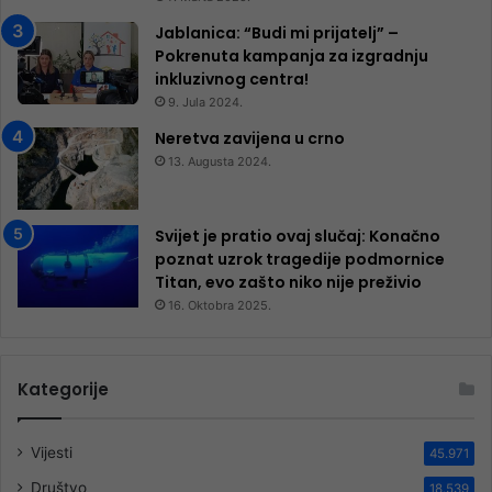
Jablanica: “Budi mi prijatelj” –
Pokrenuta kampanja za izgradnju
inkluzivnog centra!
9. Jula 2024.
Neretva zavijena u crno
13. Augusta 2024.
Svijet je pratio ovaj slučaj: Konačno
poznat uzrok tragedije podmornice
Titan, evo zašto niko nije preživio
16. Oktobra 2025.
Kategorije
Vijesti
45.971
Društvo
18.539