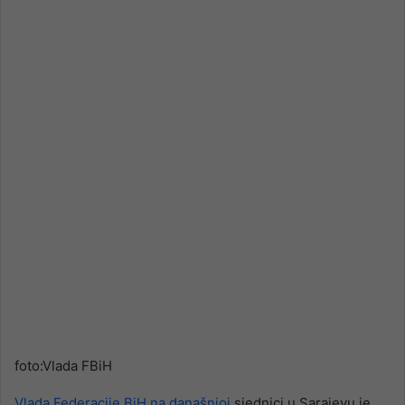
email
foto:Vlada FBiH
Vlada Federacije BiH na današnjoj
sjednici u Sarajevu je,