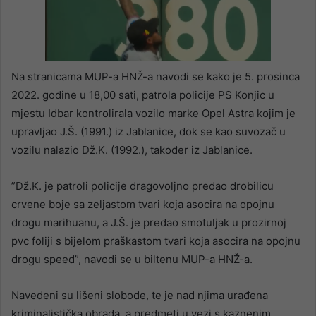
Na stranicama MUP-a HNŽ-a navodi se kako je 5. prosinca
2022. godine u 18,00 sati, patrola policije PS Konjic u
mjestu Idbar kontrolirala vozilo marke Opel Astra kojim je
upravljao J.Š. (1991.) iz Jablanice, dok se kao suvozač u
vozilu nalazio Dž.K. (1992.), također iz Jablanice.
”Dž.K. je patroli policije dragovoljno predao drobilicu
crvene boje sa zeljastom tvari koja asocira na opojnu
drogu marihuanu, a J.Š. je predao smotuljak u prozirnoj
pvc foliji s bijelom praškastom tvari koja asocira na opojnu
drogu speed”, navodi se u biltenu MUP-a HNŽ-a.
Navedeni su lišeni slobode, te je nad njima urađena
kriminalistička obrada, a predmeti u vezi s kaznenim