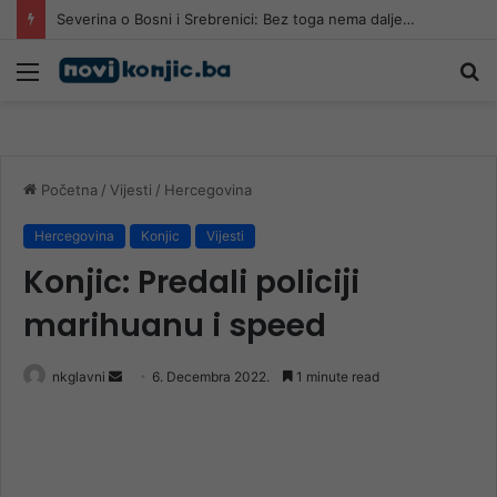
Severina o Bosni i Srebrenici: Bez toga nema dalje…
Meni
Pr
Početna
/
Vijesti
/
Hercegovina
Hercegovina
Konjic
Vijesti
Konjic: Predali policiji
marihuanu i speed
Send
nkglavni
6. Decembra 2022.
1 minute read
an
email