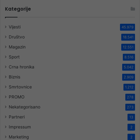
Kategorije
Vijesti
45.979
Društvo
18.541
Magazin
12.551
Sport
8.516
Crna hronika
5.042
Biznis
2.909
Smrtovnice
1.212
PROMO
278
Nekategorisano
273
Partneri
13
Impressum
2
Marketing
2