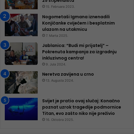
25 ​​stipendista
15. Februara 2023.
Nogometaši Igmana iznenadili
Konjičanke cvijećem i besplatnim
ulazom na utakmicu
7. Marta 2025.
Jablanica: “Budi mi prijatelj” –
Pokrenuta kampanja za izgradnju
inkluzivnog centra!
9. Jula 2024.
Neretva zavijena u crno
13. Augusta 2024.
Svijet je pratio ovaj slučaj: Konačno
poznat uzrok tragedije podmornice
Titan, evo zašto niko nije preživio
16. Oktobra 2025.