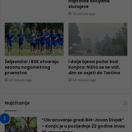
napravile socijalne
slučajeve
18 minuta ago
Željezničar i BSK otvaraju
I dalje bjesni požar kod
sezonu nogometnog
Konjica: Ništa se ne vidi,
prvenstva
dim se osjeti do Tarčina
24 minute ago
34 minute ago
Najčitanije
“Obrazovanje gradi BiH-Jovan Divjak“
– Konjic je u posljednje 22 godine imao