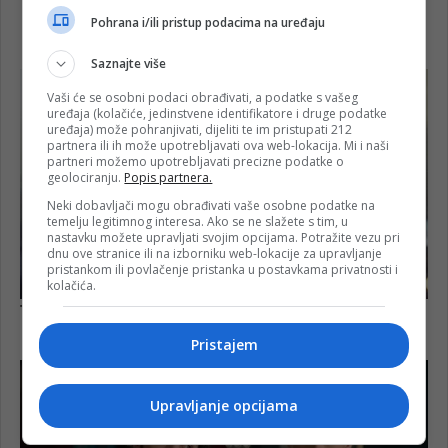
Pohrana i/ili pristup podacima na uređaju
Saznajte više
Vaši će se osobni podaci obrađivati, a podatke s vašeg
uređaja (kolačiće, jedinstvene identifikatore i druge podatke
uređaja) može pohranjivati, dijeliti te im pristupati 212
partnera ili ih može upotrebljavati ova web-lokacija. Mi i naši
partneri možemo upotrebljavati precizne podatke o
geolociranju.
Popis partnera.
Neki dobavljači mogu obrađivati vaše osobne podatke na
temelju legitimnog interesa. Ako se ne slažete s tim, u
nastavku možete upravljati svojim opcijama. Potražite vezu pri
dnu ove stranice ili na izborniku web-lokacije za upravljanje
pristankom ili povlačenje pristanka u postavkama privatnosti i
kolačića.
Pristajem
Upravljanje opcijama