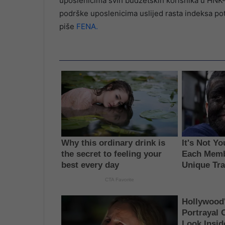
uposlenicima svih budžetskih korisnika u HNK-
podrške uposlenicima uslijed rasta indeksa po
piše
FENA.