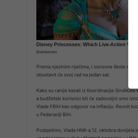
Prema njezinim riječima, i osnovne škole na po
obustavit će svoj rad na jedan sat.
Kako su ranije kazali iz Koordinacije Sindika
a budžetski korisnici bit će zadovoljni smo iz
Vlade FBiH kao odgovor na inflaciju. Revolt ko
u Federaciji BiH.
Podsjetimo, Vlada HNK-a 12. oktobra donijela 