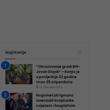
Najčitanije
“Obrazovanje gradi BiH-
Jovan Divjak“ – Konjic je
u posljednje 22 godine
imao 25 ​​stipendista
15. Februara 2023.
Nogometaši Igmana
iznenadili Konjičanke
cvijećem i besplatnim