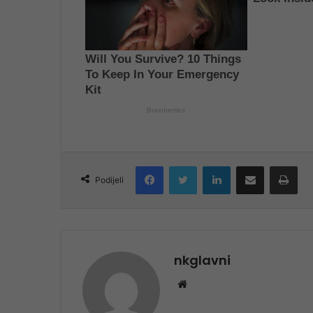
Facebook
Twitter
LinkedIn
Share via Email
Pri
Podijeli
nkglavni
Website