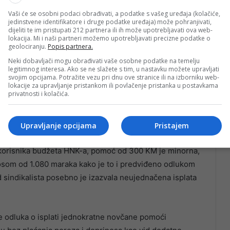
Vaši će se osobni podaci obrađivati, a podatke s vašeg uređaja (kolačiće,
jedinstvene identifikatore i druge podatke uređaja) može pohranjivati,
dijeliti te im pristupati 212 partnera ili ih može upotrebljavati ova web-
lokacija. Mi i naši partneri možemo upotrebljavati precizne podatke o
geolociranju.
Popis partnera.
Neki dobavljači mogu obrađivati vaše osobne podatke na temelju
legitimnog interesa. Ako se ne slažete s tim, u nastavku možete upravljati
svojim opcijama. Potražite vezu pri dnu ove stranice ili na izborniku web-
lokacije za upravljanje pristankom ili povlačenje pristanka u postavkama
privatnosti i kolačića.
dručju HNK-a kao i državni službenici i namještenici
Upravljanje opcijama
Pristajem
ta korisnika budžeta HNK-a, pomoć od 300 KM je minorna,
nosom od 1.080 maraka kako je to i predviđeno odlukom
d sindikalista posebno je izazvala neujednačena isplata
je odluka o isplati jednokratne novčane pomoći