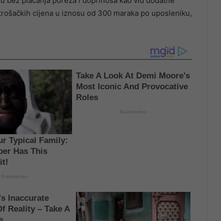
u bez plaćanja poreza i doprinosa kao vid dodatne
trošačkih cijena u iznosu od 300 maraka po uposleniku,