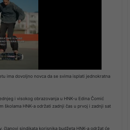
tu ima dovoljno novca da se svima isplati jednokratna
ednjeg i visokog obrazovanja u HNK-u Edina Čomić
m školama HNK-a održati zadnji čas u prvoj i zadnji sat
v, članovi sindikata korisnika budžeta HNK-a održat će