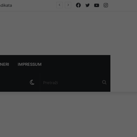
Facebook
Twitter
YouTube
Instagram
ndikata
NERI
IMPRESSUM
Switch
Pretraži
skin