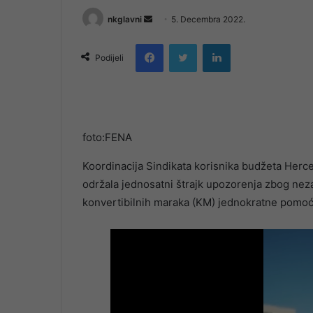
Send
nkglavni
5. Decembra 2022.
an
Facebook
Twitter
LinkedIn
email
Podijeli
foto:FENA
Koordinacija Sindikata korisnika budžeta Her
održala jednosatni štrajk upozorenja zbog nez
konvertibilnih maraka (KM) jednokratne pomoć