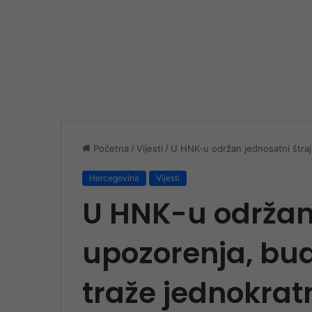
Početna
/
Vijesti
/
U HNK-u održan jednosatni štraj
Hercegovina
Vijesti
U HNK-u održan 
upozorenja, bud
traže jednokra