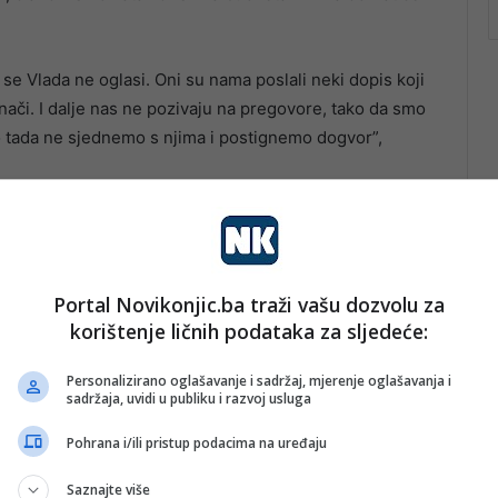
 se Vlada ne oglasi. Oni su nama poslali neki dopis koji
ači. I dalje nas ne pozivaju na pregovore, tako da smo
do tada ne sjednemo s njima i postignemo dogvor”,
Portal Novikonjic.ba traži vašu dozvolu za
korištenje ličnih podataka za sljedeće:
Personalizirano oglašavanje i sadržaj, mjerenje oglašavanja i
sadržaja, uvidi u publiku i razvoj usluga
Pohrana i/ili pristup podacima na uređaju
Saznajte više