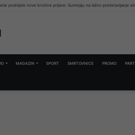
ar podnijelo nove krivične prijave: Sumnjaju na lažno predstavljanje si
VO
MAGAZIN
SPORT
SMRTOVNICE
PROMO
PART