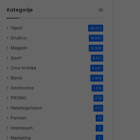
Kategorije
Vijesti
46.023
Društvo
18.550
Magazin
12.560
Sport
8.521
Crna hronika
5.047
Biznis
2.909
Smrtovnice
1.214
PROMO
278
Nekategorisano
273
Partneri
13
Impressum
2
Marketing
2