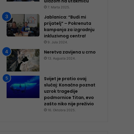
ulazom na utakmicu
7. Marta 2025.
Jablanica: “Budi mi
prijatelj” – Pokrenuta
kampanja za izgradnju
inkluzivnog centra!
9. Jula 2024.
Neretva zavijena u crno
13. Augusta 2024.
Svijet je pratio ovaj
slučaj: Konačno poznat
uzrok tragedije
podmornice Titan, evo
zašto niko nije preživio
16. Oktobra 2025.