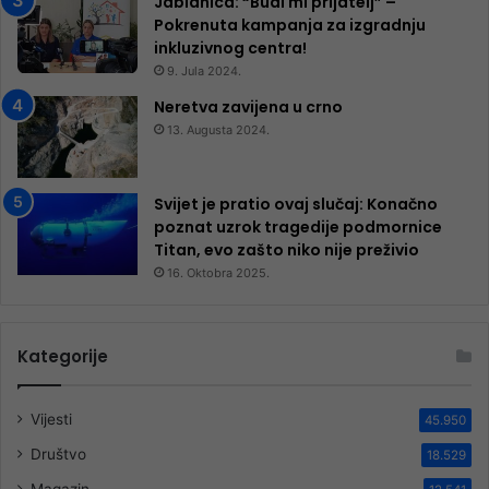
Jablanica: “Budi mi prijatelj” –
Pokrenuta kampanja za izgradnju
inkluzivnog centra!
9. Jula 2024.
Neretva zavijena u crno
13. Augusta 2024.
Svijet je pratio ovaj slučaj: Konačno
poznat uzrok tragedije podmornice
Titan, evo zašto niko nije preživio
16. Oktobra 2025.
Kategorije
Vijesti
45.950
Društvo
18.529