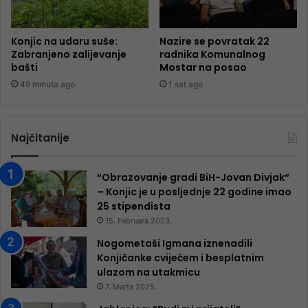
Konjic na udaru suše:
Nazire se povratak 22
Zabranjeno zalijevanje
radnika Komunalnog
bašti
Mostar na posao
49 minuta ago
1 sat ago
Najčitanije
“Obrazovanje gradi BiH-Jovan Divjak“
– Konjic je u posljednje 22 godine imao
25 ​​stipendista
15. Februara 2023.
Nogometaši Igmana iznenadili
Konjičanke cvijećem i besplatnim
ulazom na utakmicu
7. Marta 2025.