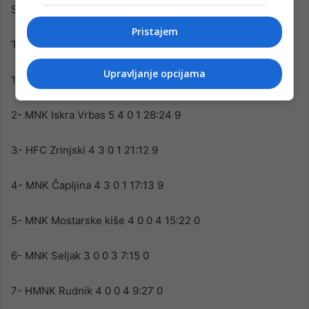
Slobodna ekipa, MNK Čapljina .
Pristajem
Tabela,
Upravljanje opcijama
1- MNK Čulin Mlin 4 4 0 0 26:10 12
2- MNK Iskra Vrbas 5 4 0 1 28:24 9
3- HFC Zrinjski 4 3 0 1 21:12 9
4- MNK Čapljina 4 3 0 1 17:13 9
5- MNK Mostarske kiše 4 0 0 4 15:22 0
6- MNK Seljak 3 0 0 3 7:15 0
7- HMNK Rudnik 4 0 0 4 9:27 0