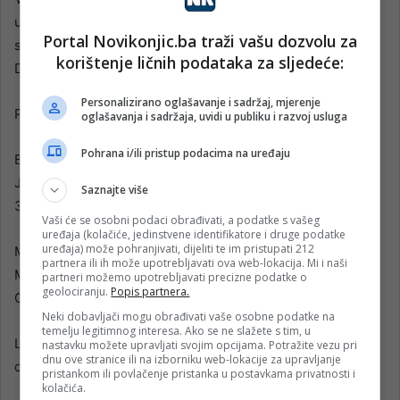
utakmici u Mostaru futsal Plemići su u mostarskom derbiji
Portal Novikonjic.ba traži vašu dozvolu za
savladali Rudnik 10:2, treći susret u Livnu se igra 14.
korištenje ličnih podataka za sljedeće:
Decembra kada će MNK Seljak ugostiti Mostarske kiše .
Personalizirano oglašavanje i sadržaj, mjerenje
Rezultati,
oglašavanja i sadržaja, uvidi u publiku i razvoj usluga
Pohrana i/ili pristup podacima na uređaju
Bugojno : MNK Iskra Vrbas – MNK Čulin Mlin 3:9 (
Jusufbašić 15’ Smajić 23 ‘ Idrizović 27 ‘/ Krezo 3 ‘ 13 ‘ 18 ‘
Saznajte više
35 ‘ Pidro 26 ‘ 34 ‘ 36 ‘ Duvnjak 29 ‘ Markov 32 ‘ ) ,
Vaši će se osobni podaci obrađivati, a podatke s vašeg
uređaja (kolačiće, jedinstvene identifikatore i druge podatke
uređaja) može pohranjivati, dijeliti te im pristupati 212
Mostar : HFC Zrinjski – HMNK Rudnik 10:2 ( Mušan 7 ‘ 24 ‘
partnera ili ih može upotrebljavati ova web-lokacija. Mi i naši
Medić 9 ‘ Ivković 15 ‘ Beganović 17 ‘ 18 ‘ 30 ‘ Pušić 20,
partneri možemo upotrebljavati precizne podatke o
geolociranju.
Popis partnera.
Grubešić 29 ‘ Mihić 33 ‘ / Šunjić 16 ‘ 18 ‘ ).
Neki dobavljači mogu obrađivati vaše osobne podatke na
temelju legitimnog interesa. Ako se ne slažete s tim, u
Livno : MNK Seljak – MNK Mostarske kiše ( igra se 14.
nastavku možete upravljati svojim opcijama. Potražite vezu pri
dnu ove stranice ili na izborniku web-lokacije za upravljanje
decembra).
pristankom ili povlačenje pristanka u postavkama privatnosti i
kolačića.