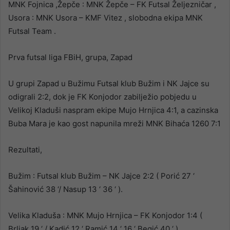
MNK Fojnica ,Žepče : MNK Žepče – FK Futsal Željezničar ,
Usora : MNK Usora – KMF Vitez , slobodna ekipa MNK
Futsal Team .
Prva futsal liga FBiH, grupa, Zapad
U grupi Zapad u Bužimu Futsal klub Bužim i NK Jajce su
odigrali 2:2, dok je FK Konjodor zabilježio pobjedu u
Velikoj Kladuši naspram ekipe Mujo Hrnjica 4:1, a cazinska
Buba Mara je kao gost napunila mreži MNK Bihaća 1260 7:1
Rezultati,
Bužim : Futsal klub Bužim – NK Jajce 2:2 ( Porić 27 ‘
Šahinović 38 ‘/ Nasup 13 ‘ 36 ‘ ).
Velika Kladuša : MNK Mujo Hrnjica – FK Konjodor 1:4 (
Brljak 19 ‘ / Kadić 12 ‘ Ramić 14 ‘ 16 ‘ Begić 40 ‘ ).