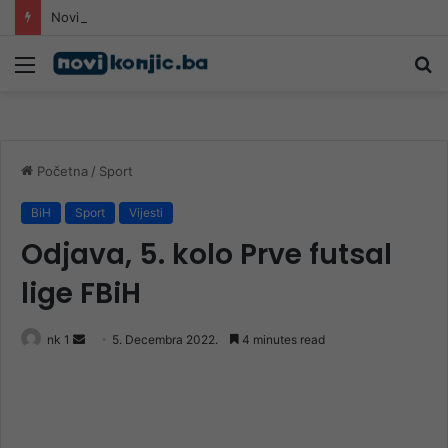
Novi pozivi iz policije, Suljagić: “Ćeraćemo se još”
Meni
Pr
Početna
/
Sport
BiH
Sport
Vijesti
Odjava, 5. kolo Prve futsal
lige FBiH
Send
nk 1
5. Decembra 2022.
4 minutes read
an
email