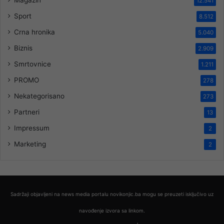
Magazin
12.541
Sport
8.512
Crna hronika
5.040
Biznis
2.909
Smrtovnice
1.211
PROMO
278
Nekategorisano
273
Partneri
13
Impressum
2
Marketing
2
Sadržaji objavljeni na news media portalu novikonjic.ba mogu se preuzeti isključivo uz
navođenje izvora sa linkom.