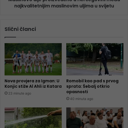
najkvalitetnijim maslinovim uljima u svijetu
Slični članci
Nova provjera za Igman: U
Romobil kao pad s prvog
Konjic stiže Al Ahli iz Katara
sprata: Šebalj otkrio
opasnosti
23 minute ago
40 minuta ago