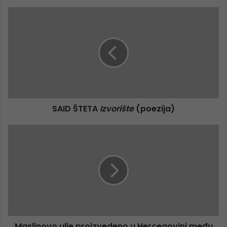
SAID ŠTETA
Izvorište
(poezija)
Maslinovo ulje proizvedeno u Hercegovini među