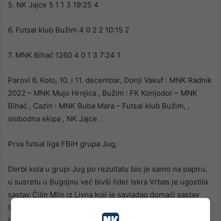
5. NK Jajce 5 1 1 3 19:25 4
6. Futsal klub Bužim 4 0 2 2 10:15 2
7. MNK Bihać 1260 4 0 1 3 7:24 1
Parovi 6. Kolo, 10. i 11. decembar, Donji Vakuf : MNK Radnik
2022 – MNK Mujo Hrnjica , Bužim : FK Konjodor – MNK
Bihać , Cazin : MNK Buba Mara – Futsal klub Bužim, ,
slobodna ekipa , NK Jajce .
Prva futsal liga FBiH grupa Jug,
Derbi kola u grupi Jug po rezultatu bio je samo na papiru,
u susretu u Bugojnu već bivši lider Iskra Vrbas je ugostila
sastav Čilin Mlin iz Livna koji je savladao domaći sastav
9:3, Stjepan Krezo je postigao četiri gola za Livnjake, a,
Velid Pidro tri za lidersku poziciju Livnjaka, u drugoj