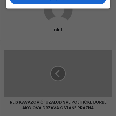
nk 1
REIS KAVAZOVIĆ: UZALUD SVE POLITIČKE BORBE
AKO OVA DRŽAVA OSTANE PRAZNA