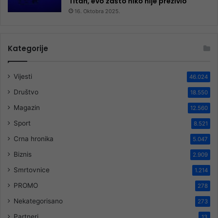
Titan, evo zašto niko nije preživio
16. Oktobra 2025.
Kategorije
Vijesti
46.024
Društvo
18.550
Magazin
12.560
Sport
8.521
Crna hronika
5.047
Biznis
2.909
Smrtovnice
1.214
PROMO
278
Nekategorisano
273
Partneri
13