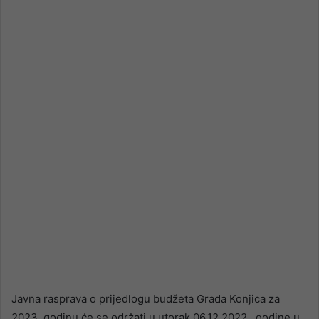
email
Javna rasprava o prijedlogu budžeta Grada Konjica za
2023. godinu će se održati u utorak 06.12 2022. godine u