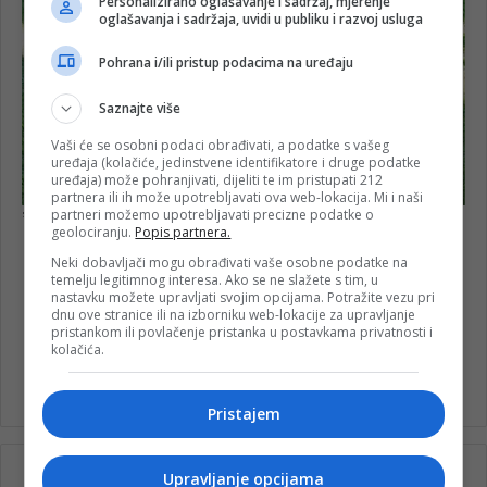
Personalizirano oglašavanje i sadržaj, mjerenje
oglašavanja i sadržaja, uvidi u publiku i razvoj usluga
Pohrana i/ili pristup podacima na uređaju
Saznajte više
Vaši će se osobni podaci obrađivati, a podatke s vašeg
uređaja (kolačiće, jedinstvene identifikatore i druge podatke
uređaja) može pohranjivati, dijeliti te im pristupati 212
partnera ili ih može upotrebljavati ova web-lokacija. Mi i naši
partneri možemo upotrebljavati precizne podatke o
geolociranju.
Popis partnera.
Neki dobavljači mogu obrađivati vaše osobne podatke na
temelju legitimnog interesa. Ako se ne slažete s tim, u
nastavku možete upravljati svojim opcijama. Potražite vezu pri
dnu ove stranice ili na izborniku web-lokacije za upravljanje
Bjelimići
Javna rasprava
pristankom ili povlačenje pristanka u postavkama privatnosti i
kolačića.
Nacrt budžeta za 2023.
Pristajem
Upravljanje opcijama