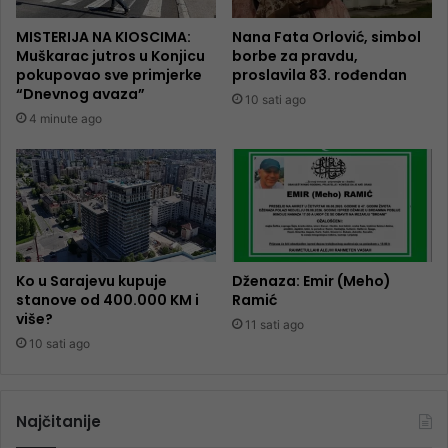
MISTERIJA NA KIOSCIMA:
Nana Fata Orlović, simbol
Muškarac jutros u Konjicu
borbe za pravdu,
pokupovao sve primjerke
proslavila 83. rođendan
“Dnevnog avaza”
10 sati ago
4 minute ago
Ko u Sarajevu kupuje
Dženaza: Emir (Meho)
stanove od 400.000 KM i
Ramić
više?
11 sati ago
10 sati ago
Najčitanije