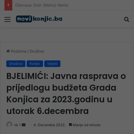
Dramatična borba s požarom kod Konjica: Vatra se približila kućama, mještani u strahu
Meni
Pr
Početna
/
Društvo
Društvo
Konjic
Vijesti
BJELIMIĆI: Javna rasprava o
prijedlogu budžeta Grada
Konjica za 2023.godinu u
utorak 6.decembra
Send
nk 1
4. Decembra 2022.
Manje od minute
an