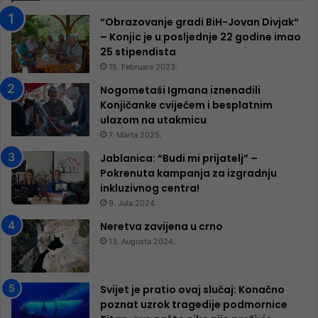
“Obrazovanje gradi BiH-Jovan Divjak“
– Konjic je u posljednje 22 godine imao
25 ​​stipendista
15. Februara 2023.
Nogometaši Igmana iznenadili
Konjičanke cvijećem i besplatnim
ulazom na utakmicu
7. Marta 2025.
Jablanica: “Budi mi prijatelj” –
Pokrenuta kampanja za izgradnju
inkluzivnog centra!
9. Jula 2024.
Neretva zavijena u crno
13. Augusta 2024.
Svijet je pratio ovaj slučaj: Konačno
poznat uzrok tragedije podmornice