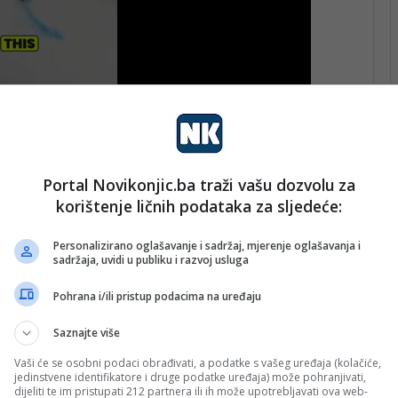
e izjednačen 1:1
Portal Novikonjic.ba traži vašu dozvolu za
korištenje ličnih podataka za sljedeće:
outube.com/watch?v=gneSfVwZ0Hc
Personalizirano oglašavanje i sadržaj, mjerenje oglašavanja i
sadržaja, uvidi u publiku i razvoj usluga
Pohrana i/ili pristup podacima na uređaju
Saznajte više
Vaši će se osobni podaci obrađivati, a podatke s vašeg uređaja (kolačiće,
jedinstvene identifikatore i druge podatke uređaja) može pohranjivati,
dijeliti te im pristupati 212 partnera ili ih može upotrebljavati ova web-