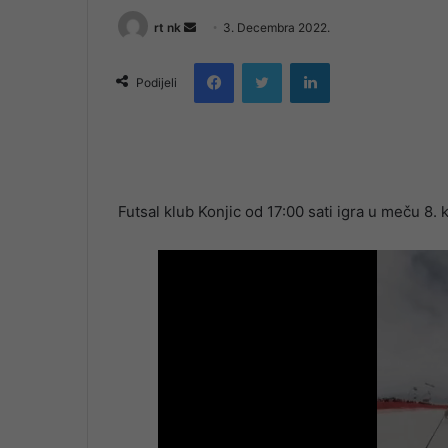
Send
rt nk
3. Decembra 2022.
an
Facebook
Twitter
LinkedIn
email
Podijeli
Futsal klub Konjic od 17:00 sati igra u meču 8.