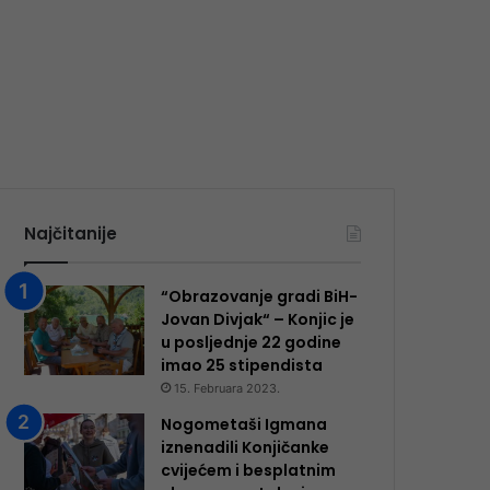
Najčitanije
“Obrazovanje gradi BiH-
Jovan Divjak“ – Konjic je
u posljednje 22 godine
imao 25 ​​stipendista
15. Februara 2023.
Nogometaši Igmana
iznenadili Konjičanke
cvijećem i besplatnim