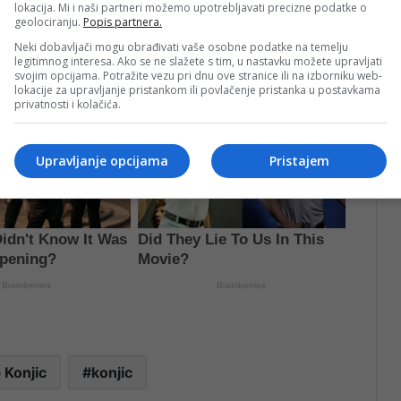
lokacija. Mi i naši partneri možemo upotrebljavati precizne podatke o
geolociranju.
Popis partnera.
Neki dobavljači mogu obrađivati vaše osobne podatke na temelju
legitimnog interesa. Ako se ne slažete s tim, u nastavku možete upravljati
svojim opcijama. Potražite vezu pri dnu ove stranice ili na izborniku web-
lokacije za upravljanje pristankom ili povlačenje pristanka u postavkama
privatnosti i kolačića.
Upravljanje opcijama
Pristajem
 Konjic
konjic