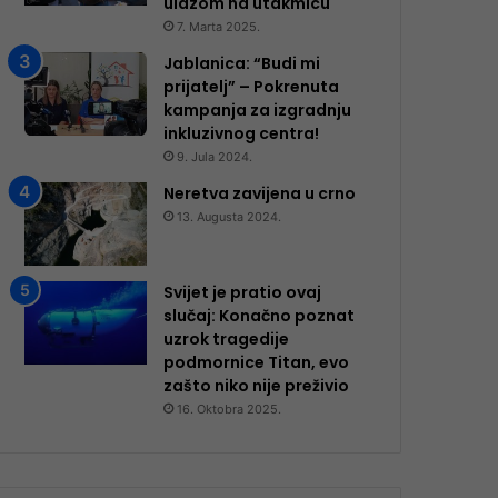
ulazom na utakmicu
7. Marta 2025.
Jablanica: “Budi mi
prijatelj” – Pokrenuta
kampanja za izgradnju
inkluzivnog centra!
9. Jula 2024.
Neretva zavijena u crno
13. Augusta 2024.
Svijet je pratio ovaj
slučaj: Konačno poznat
uzrok tragedije
podmornice Titan, evo
zašto niko nije preživio
16. Oktobra 2025.