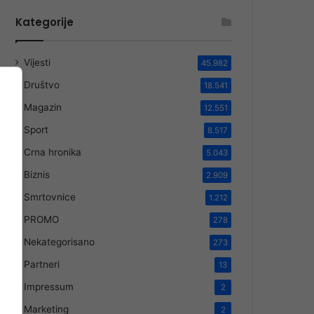
Kategorije
Vijesti
45.982
Društvo
18.541
Magazin
12.551
Sport
8.517
Crna hronika
5.043
Biznis
2.909
Smrtovnice
1.212
PROMO
278
Nekategorisano
273
Partneri
13
Impressum
2
Marketing
2