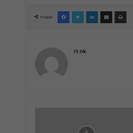
Facebook
Twitter
LinkedIn
Share via Email
Pri
Podijeli
rt nk