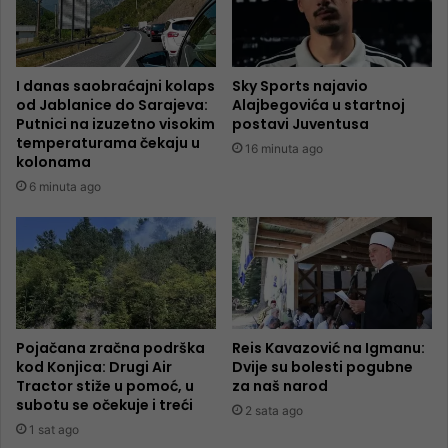
I danas saobraćajni kolaps
Sky Sports najavio
od Jablanice do Sarajeva:
Alajbegovića u startnoj
Putnici na izuzetno visokim
postavi Juventusa
temperaturama čekaju u
16 minuta ago
kolonama
6 minuta ago
Pojačana zračna podrška
Reis Kavazović na Igmanu:
kod Konjica: Drugi Air
Dvije su bolesti pogubne
Tractor stiže u pomoć, u
za naš narod
subotu se očekuje i treći
2 sata ago
1 sat ago