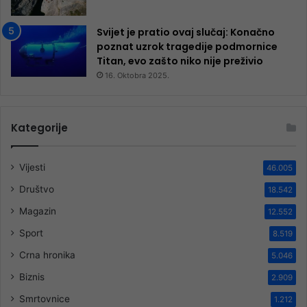
Svijet je pratio ovaj slučaj: Konačno
poznat uzrok tragedije podmornice
Titan, evo zašto niko nije preživio
16. Oktobra 2025.
Kategorije
Vijesti
46.005
Društvo
18.542
Magazin
12.552
Sport
8.519
Crna hronika
5.046
Biznis
2.909
Smrtovnice
1.212