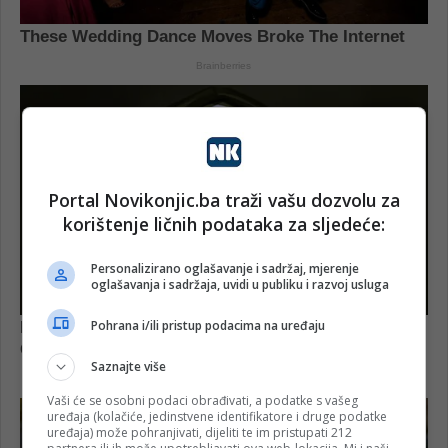
Portal Novikonjic.ba traži vašu dozvolu za
korištenje ličnih podataka za sljedeće:
Personalizirano oglašavanje i sadržaj, mjerenje
oglašavanja i sadržaja, uvidi u publiku i razvoj usluga
Pohrana i/ili pristup podacima na uređaju
Saznajte više
Vaši će se osobni podaci obrađivati, a podatke s vašeg
uređaja (kolačiće, jedinstvene identifikatore i druge podatke
uređaja) može pohranjivati, dijeliti te im pristupati 212