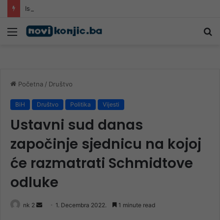
Iscrpljeni, ali ne odustaju: Konjički vatrogasci nakon višednevne borbe uzeli kratki predah
Meni
Pr
Početna
/
Društvo
BiH
Društvo
Politika
Vijesti
Ustavni sud danas
započinje sjednicu na kojoj
će razmatrati Schmidtove
odluke
Send
nk 2
1. Decembra 2022.
1 minute read
an