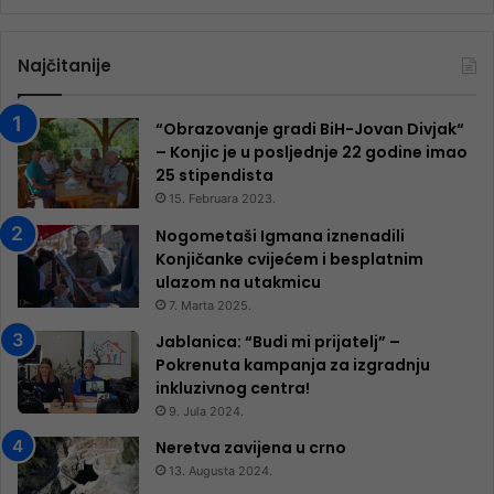
Najčitanije
“Obrazovanje gradi BiH-Jovan Divjak“
– Konjic je u posljednje 22 godine imao
25 ​​stipendista
15. Februara 2023.
Nogometaši Igmana iznenadili
Konjičanke cvijećem i besplatnim
ulazom na utakmicu
7. Marta 2025.
Jablanica: “Budi mi prijatelj” –
Pokrenuta kampanja za izgradnju
inkluzivnog centra!
9. Jula 2024.
Neretva zavijena u crno
13. Augusta 2024.