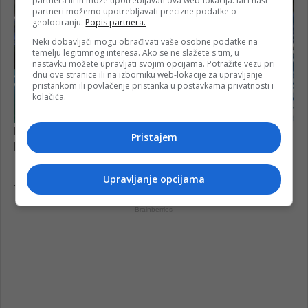
partnera ili ih može upotrebljavati ova web-lokacija. Mi i naši
partneri možemo upotrebljavati precizne podatke o
geolociranju.
Popis partnera.
Neki dobavljači mogu obrađivati vaše osobne podatke na
temelju legitimnog interesa. Ako se ne slažete s tim, u
nastavku možete upravljati svojim opcijama. Potražite vezu pri
dnu ove stranice ili na izborniku web-lokacije za upravljanje
pristankom ili povlačenje pristanka u postavkama privatnosti i
kolačića.
Pristajem
Upravljanje opcijama