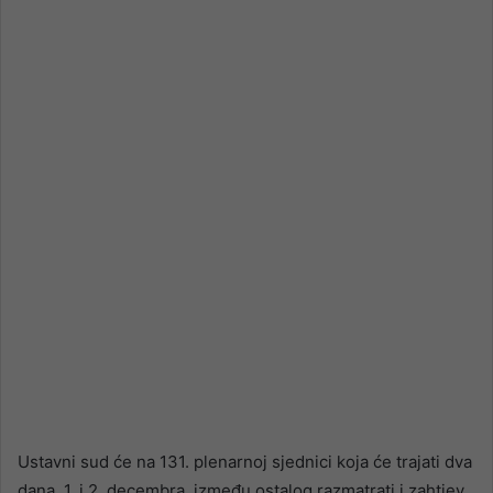
email
Ustavni sud će na 131. plenarnoj sjednici koja će trajati dva
dana, 1. i 2. decembra, između ostalog razmatrati i zahtjev