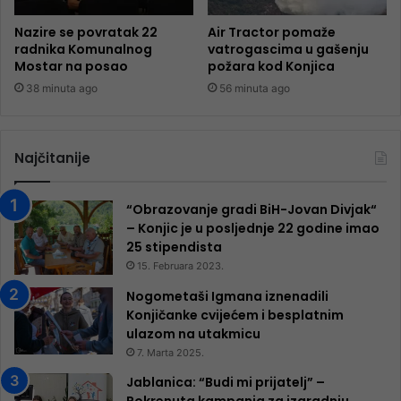
Nazire se povratak 22
Air Tractor pomaže
radnika Komunalnog
vatrogascima u gašenju
Mostar na posao
požara kod Konjica
38 minuta ago
56 minuta ago
Najčitanije
“Obrazovanje gradi BiH-Jovan Divjak“
– Konjic je u posljednje 22 godine imao
25 ​​stipendista
15. Februara 2023.
Nogometaši Igmana iznenadili
Konjičanke cvijećem i besplatnim
ulazom na utakmicu
7. Marta 2025.
Jablanica: “Budi mi prijatelj” –
Pokrenuta kampanja za izgradnju