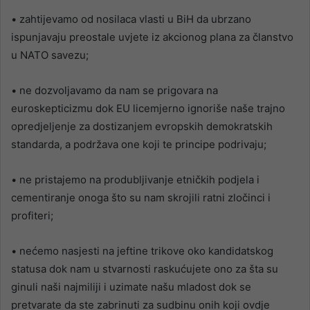
• zahtijevamo od nosilaca vlasti u BiH da ubrzano
ispunjavaju preostale uvjete iz akcionog plana za članstvo
u NATO savezu;
• ne dozvoljavamo da nam se prigovara na
euroskepticizmu dok EU licemjerno ignoriše naše trajno
opredjeljenje za dostizanjem evropskih demokratskih
standarda, a podržava one koji te principe podrivaju;
• ne pristajemo na produbljivanje etničkih podjela i
cementiranje onoga što su nam skrojili ratni zločinci i
profiteri;
• nećemo nasjesti na jeftine trikove oko kandidatskog
statusa dok nam u stvarnosti raskućujete ono za šta su
ginuli naši najmiliji i uzimate našu mladost dok se
pretvarate da ste zabrinuti za sudbinu onih koji ovdje