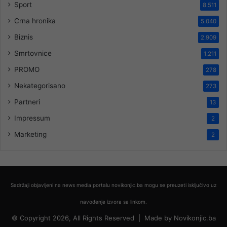
Sport
8.511
Crna hronika
5.040
Biznis
2.909
Smrtovnice
1.211
PROMO
278
Nekategorisano
273
Partneri
13
Impressum
2
Marketing
2
Sadržaji objavljeni na news media portalu novikonjic.ba mogu se preuzeti isključivo uz
navođenje izvora sa linkom.
© Copyright 2026, All Rights Reserved |
Made by
Novikonjic.ba