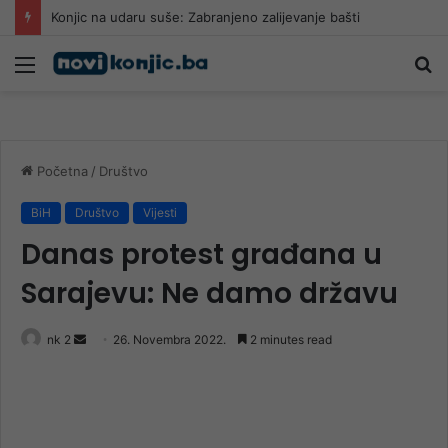
Konjic na udaru suše: Zabranjeno zalijevanje bašti
Meni
Pr
Početna
/
Društvo
BiH
Društvo
Vijesti
Danas protest građana u
Sarajevu: Ne damo državu
Send
nk 2
26. Novembra 2022.
2 minutes read
an
email