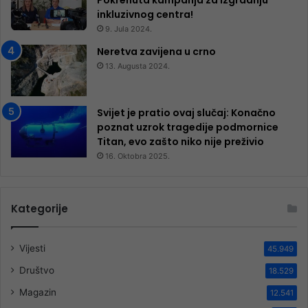
inkluzivnog centra!
9. Jula 2024.
Neretva zavijena u crno
13. Augusta 2024.
Svijet je pratio ovaj slučaj: Konačno
poznat uzrok tragedije podmornice
Titan, evo zašto niko nije preživio
16. Oktobra 2025.
Kategorije
Vijesti
45.949
Društvo
18.529
Magazin
12.541