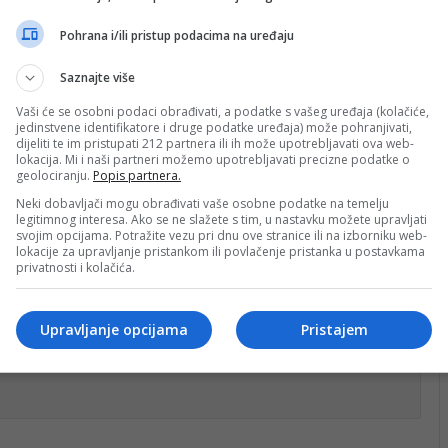
Pohrana i/ili pristup podacima na uređaju
Saznajte više
Vaši će se osobni podaci obrađivati, a podatke s vašeg uređaja (kolačiće,
jedinstvene identifikatore i druge podatke uređaja) može pohranjivati,
dijeliti te im pristupati 212 partnera ili ih može upotrebljavati ova web-
lokacija. Mi i naši partneri možemo upotrebljavati precizne podatke o
geolociranju.
Popis partnera.
Neki dobavljači mogu obrađivati vaše osobne podatke na temelju
legitimnog interesa. Ako se ne slažete s tim, u nastavku možete upravljati
svojim opcijama. Potražite vezu pri dnu ove stranice ili na izborniku web-
lokacije za upravljanje pristankom ili povlačenje pristanka u postavkama
privatnosti i kolačića.
konjic
Upravljanje opcijama
Pristajem
nt