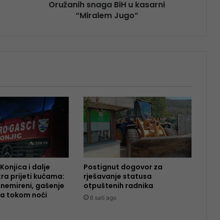
Oružanih snaga BiH u kasarni
“Miralem Jugo”
Konjica i dalje
Postignut dogovor za
tra prijeti kućama:
rješavanje statusa
nemireni, gašenje
otpuštenih radnika
ja tokom noći
6 sati ago