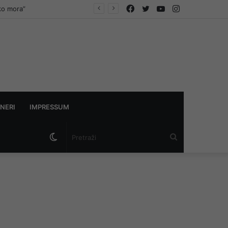
Facebook
Twitter
YouTube
Instagram
ko mora”
NERI
IMPRESSUM
Switch
Pretraži
skin