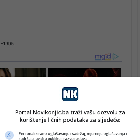
.-1995.
Portal Novikonjic.ba traži vašu dozvolu za
korištenje ličnih podataka za sljedeće:
Personalizirano oglašavanje i sadržaj, mjerenje oglašavanja i
sadržaja, uvidi u publiku i razvoj usluga