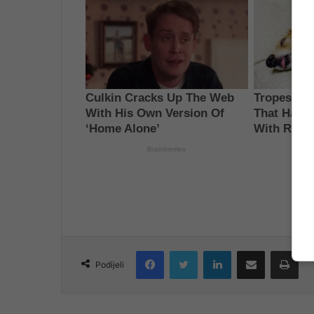
Facebook
Twitter
LinkedIn
Share via Email
Pri
Podijeli