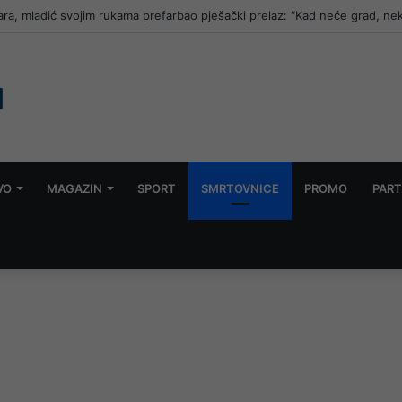
ara, mladić svojim rukama prefarbao pješački prelaz: “Kad neće grad, ne
VO
MAGAZIN
SPORT
SMRTOVNICE
PROMO
PART