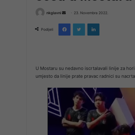
Send
nkglavni
23. Novembra 2022.
an
Facebook
Twitter
LinkedIn
email
Podijeli
U Mostaru su nedavno iscrtalavali linije za hor
umjesto da linije prate pravac radnici su nacrtal