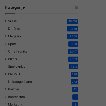
Kategorije
Vijesti
46.018
Društvo
18.548
Magazin
12.558
Sport
8.520
Crna hronika
5.047
Biznis
2.909
Smrtovnice
1.213
PROMO
278
Nekategorisano
273
Partneri
13
Impressum
2
Marketing
2