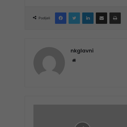
Facebook
Twitter
LinkedIn
Share via Email
Pri
Podijeli
nkglavni
Website