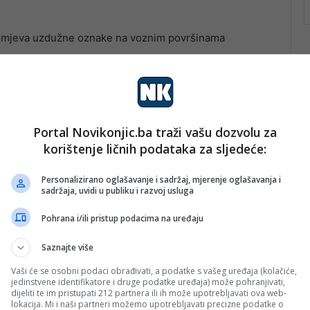
azumjeva uzdužne oznake na voznim površinama
 ivične linije i linije upozorenja. U ovom slučaju u
ju koje bi trebale pratiti pravac, a ne biti krivudave.
Portal Novikonjic.ba traži vašu dozvolu za
korištenje ličnih podataka za sljedeće:
Personalizirano oglašavanje i sadržaj, mjerenje oglašavanja i
sadržaja, uvidi u publiku i razvoj usluga
Pohrana i/ili pristup podacima na uređaju
Saznajte više
Vaši će se osobni podaci obrađivati, a podatke s vašeg uređaja (kolačiće,
jedinstvene identifikatore i druge podatke uređaja) može pohranjivati,
dijeliti te im pristupati 212 partnera ili ih može upotrebljavati ova web-
lokacija. Mi i naši partneri možemo upotrebljavati precizne podatke o