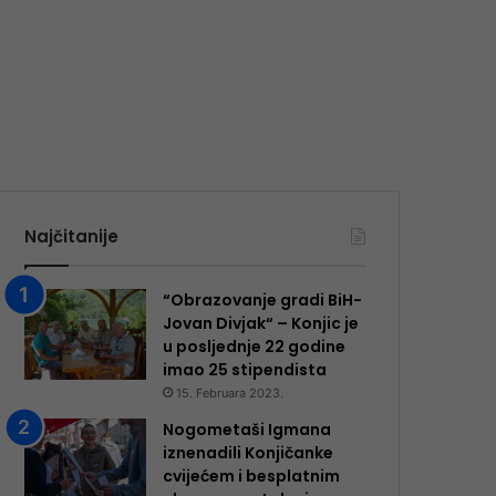
Najčitanije
“Obrazovanje gradi BiH-
Jovan Divjak“ – Konjic je
u posljednje 22 godine
imao 25 ​​stipendista
15. Februara 2023.
Nogometaši Igmana
iznenadili Konjičanke
cvijećem i besplatnim