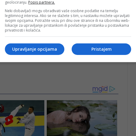
geolociranju.
Popis partnera.
Neki dobavljači mogu obrađivati vaše osobne podatke na temelju
legitimnog interesa. Ako se ne slažete s tim, u nastavku možete upravljati
svojim opcijama. Potražite vezu pri dnu ove stranice ili na izborniku web-
lokacije za upravljanje pristankom ili povlačenje pristanka u postavkama
privatnosti i kolačića.
Upravljanje opcijama
Pristajem