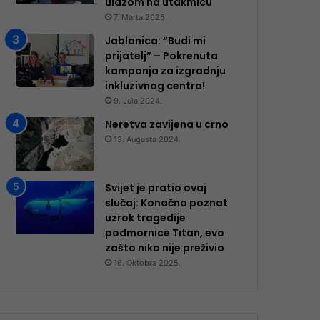
ulazom na utakmicu
7. Marta 2025.
Jablanica: “Budi mi
prijatelj” – Pokrenuta
kampanja za izgradnju
inkluzivnog centra!
9. Jula 2024.
Neretva zavijena u crno
13. Augusta 2024.
Svijet je pratio ovaj
slučaj: Konačno poznat
uzrok tragedije
podmornice Titan, evo
zašto niko nije preživio
16. Oktobra 2025.