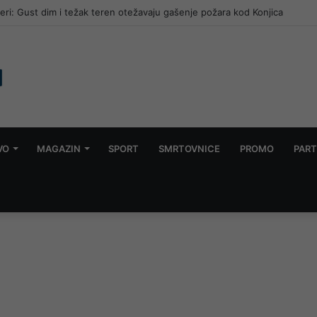
arac, uhapšena njegova supruga, upucan u glavu
VO
MAGAZIN
SPORT
SMRTOVNICE
PROMO
PART