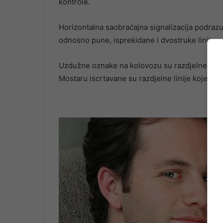
kontrole.
Horizontalna saobraćajna signalizacija podr
odnosno pune, isprekidane i dvostruke linije.
Uzdužne oznake na kolovozu su razdjelne linije,
Mostaru iscrtavane su razdjelne linije koje treba