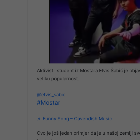
Aktivist i student iz Mostara Elvis Šabić je obj
veliku popularnost.
@elvis_sabic
#Mostar
♬ Funny Song – Cavendish Music
Ovo je još jedan primjer da je u našoj zemlji 