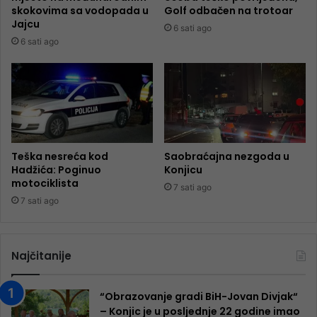
skokovima sa vodopada u
Golf odbačen na trotoar
Jajcu
6 sati ago
6 sati ago
Teška nesreća kod
Saobraćajna nezgoda u
Hadžića: Poginuo
Konjicu
motociklista
7 sati ago
7 sati ago
Najčitanije
“Obrazovanje gradi BiH-Jovan Divjak“
– Konjic je u posljednje 22 godine imao