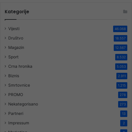
Kategorije
Vijesti
46.068
Društvo
18.557
Magazin
12.567
Sport
8.532
Crna hronika
5.053
Biznis
2.911
Smrtovnice
1.215
PROMO
278
Nekategorisano
273
Partneri
13
Impressum
2