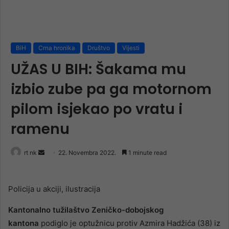
BiH
Crna hronika
Društvo
Vijesti
UŽAS U BIH: Šakama mu
izbio zube pa ga motornom
pilom isjekao po vratu i
ramenu
Send
rt nk
22. Novembra 2022.
1 minute read
an
email
Policija u akciji, ilustracija
Kantonalno tužilaštvo Zeničko-dobojskog
kantona
podiglo je optužnicu protiv Azmira Hadžića (38) iz