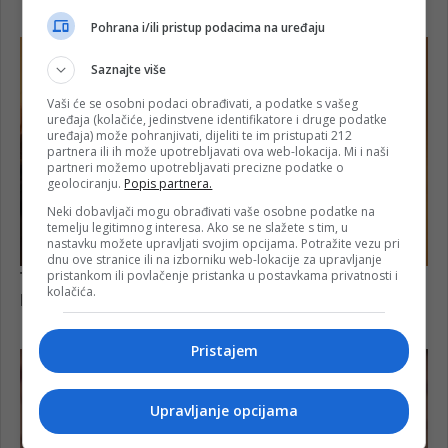
Pohrana i/ili pristup podacima na uređaju
Saznajte više
Vaši će se osobni podaci obrađivati, a podatke s vašeg
uređaja (kolačiće, jedinstvene identifikatore i druge podatke
uređaja) može pohranjivati, dijeliti te im pristupati 212
partnera ili ih može upotrebljavati ova web-lokacija. Mi i naši
partneri možemo upotrebljavati precizne podatke o
geolociranju.
Popis partnera.
Neki dobavljači mogu obrađivati vaše osobne podatke na
temelju legitimnog interesa. Ako se ne slažete s tim, u
nastavku možete upravljati svojim opcijama. Potražite vezu pri
dnu ove stranice ili na izborniku web-lokacije za upravljanje
pristankom ili povlačenje pristanka u postavkama privatnosti i
kolačića.
Pristajem
Upravljanje opcijama