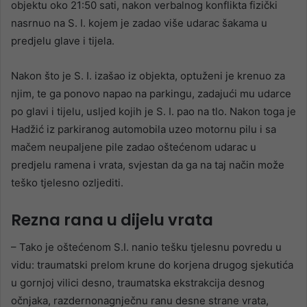
objektu oko 21:50 sati, nakon verbalnog konflikta fizički
nasrnuo na S. I. kojem je zadao više udarac šakama u
predjelu glave i tijela.
Nakon što je S. I. izašao iz objekta, optuženi je krenuo za
njim, te ga ponovo napao na parkingu, zadajući mu udarce
po glavi i tijelu, usljed kojih je S. I. pao na tlo. Nakon toga je
Hadžić iz parkiranog automobila uzeo motornu pilu i sa
mačem neupaljene pile zadao oštećenom udarac u
predjelu ramena i vrata, svjestan da ga na taj način može
teško tjelesno ozljediti.
Rezna rana u dijelu vrata
– Tako je oštećenom S.I. nanio tešku tjelesnu povredu u
vidu: traumatski prelom krune do korjena drugog sjekutića
u gornjoj vilici desno, traumatska ekstrakcija desnog
očnjaka, razdernonagnječnu ranu desne strane vrata,