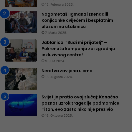
15. Februara 2023.
Nogometaši Igmana iznenadili
Konjičanke cvijećem i besplatnim
ulazom na utakmicu
7. Marta 2025.
Jablanica: “Budi mi prijatelj” –
Pokrenuta kampanja za izgradnju
inkluzivnog centra!
9. Jula 2024.
Neretva zavijena u crno
13. Augusta 2024.
Svijet je pratio ovaj slučaj: Konačno
poznat uzrok tragedije podmornice
Titan, evo zašto niko nije preživio
16. Oktobra 2025.