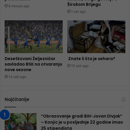
Širokom Brijegu
8 minuta ago
1 sat ago
Desetkovani Željezničar
Znate li šta je sehara?
savladao BSK na otvaranju
15 sati ago
nove sezone
14 sati ago
Najčitanije
“Obrazovanje gradi BiH-Jovan Divjak“
– Konjic je u posljednje 22 godine imao
25 ​​stipendista