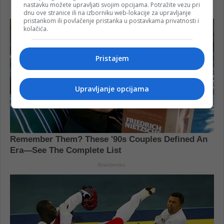
nastavku možete upravljati svojim opcijama. Potražite vezu pri
dnu ove stranice ili na izborniku web-lokacije za upravljanje
pristankom ili povlačenje pristanka u postavkama privatnosti i
kolačića.
Pristajem
Upravljanje opcijama