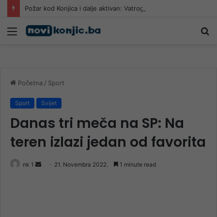
Požar kod Konjica i dalje aktivan: Vatrogascima gašenje otežava nepristupačan teren
Meni
Pr
Početna
/
Sport
Sport
Svijet
Danas tri meča na SP: Na
teren izlazi jedan od favorita
Send
nk 1
21. Novembra 2022.
1 minute read
an
email