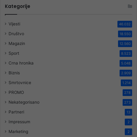
Kategorije
Vijesti
46.032
Društvo
18.550
Magazin
12.560
Sport
8.523
Crna hronika
5.048
Biznis
2.909
Smrtovnice
1.214
PROMO
278
Nekategorisano
273
Partneri
13
Impressum
2
Marketing
2