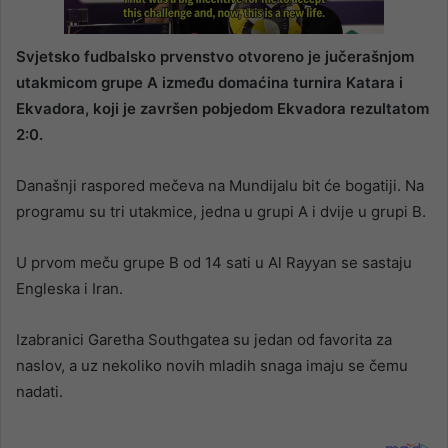
Svjetsko fudbalsko prvenstvo otvoreno je jučerašnjom
utakmicom grupe A između domaćina turnira Katara i
Ekvadora, koji je završen pobjedom Ekvadora rezultatom
2:0.
Današnji raspored mečeva na Mundijalu bit će bogatiji. Na
programu su tri utakmice, jedna u grupi A i dvije u grupi B.
U prvom meču grupe B od 14 sati u Al Rayyan se sastaju
Engleska i Iran.
Izabranici Garetha Southgatea su jedan od favorita za
naslov, a uz nekoliko novih mladih snaga imaju se čemu
nadati.