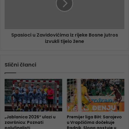
Spasioci u Zavidovićima iz rijeke Bosne jutros
izvukli tijelo žene
Slični članci
„Jablanica 2026“ ulazi u
Premijer liga BiH: Sarajevo
završnicu: Poznati
u Vrapčićima dočekuje
polufinalisti
Radnik, Sloga gostuje u