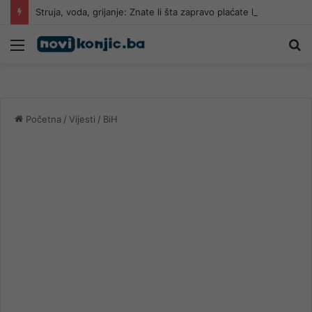
Struja, voda, grijanje: Znate li šta zapravo plaćate kada vam stignu računi?
Meni
Pr
Početna
/
Vijesti
/
BiH