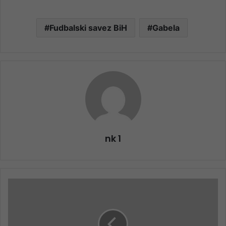
Fudbalski savez BiH
Gabela
nk 1