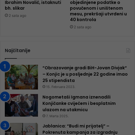
Ibrahim Novalić, istaknuti
objedinjene podatke o
bh. slikar
povučenom i uništenom
mesu, prekršaji utvrđeni u
2 sata ago
40 kontrola
2 sata ago
Najčitanije
“Obrazovanje gradi BiH-Jovan Divjak“
– Konjic je u posljednje 22 godine imao
25 ​​stipendista
15. Februara 2023.
Nogometaši Igmana iznenadili
Konjičanke cvijećem i besplatnim
ulazom na utakmicu
7. Marta 2025.
Jablanica: “Budi mi prijatelj” –
Pokrenuta kampanja za izgradnju