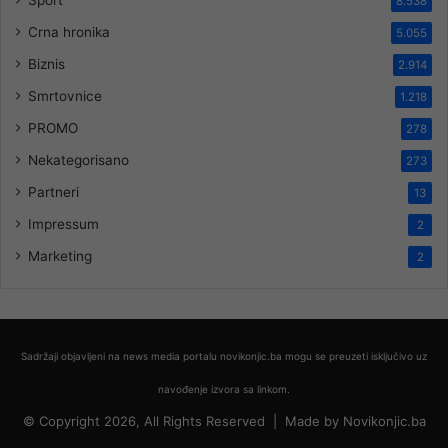
8.538
Crna hronika
5.055
Biznis
2.914
Smrtovnice
1.218
PROMO
278
Nekategorisano
273
Partneri
13
Impressum
2
Marketing
2
Sadržaji objavljeni na news media portalu novikonjic.ba mogu se preuzeti isključivo uz
navođenje izvora sa linkom.
© Copyright 2026, All Rights Reserved |
Made by
Novikonjic.ba