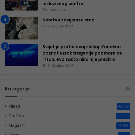
inkluzivnog centra!
9. Jula 2024.
Neretva zavijena u crno
13. Augusta 2024.
Svijet je pratio ovaj slučaj: Konačno
poznat uzrok tragedije podmornice
Titan, evo zašto niko nije preživio
16. Oktobra 2025.
Kategorije
Vijesti
46.106
Društvo
18.576
Magazin
12.587
Sport