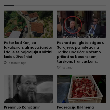
Požar kod Konjica
Poznati poliglota stigao u
lokaliziran, ali nova žarišta
Sarajevo, pa naletio na
i dalje se pojavljuju u blizini
Tarika Hodžića: Možemo
kuća u Živašnici
pričati na bosanskom,
turskom, francuskom…
15 minuta ago
1 sat ago
Preminuo Konjičanin
Federacija BiH nema