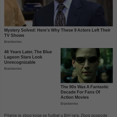
Pitanje je zbog koga se fudbal u BiH igra. Zbog gospode