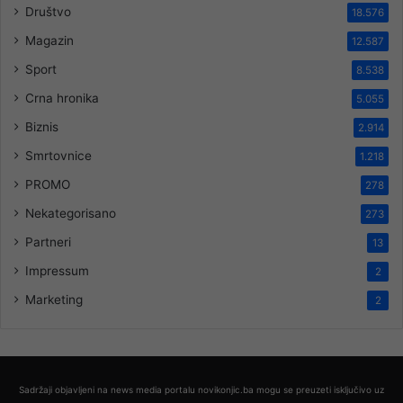
Društvo
18.576
Magazin
12.587
Sport
8.538
Crna hronika
5.055
Biznis
2.914
Smrtovnice
1.218
PROMO
278
Nekategorisano
273
Partneri
13
Impressum
2
Marketing
2
Sadržaji objavljeni na news media portalu novikonjic.ba mogu se preuzeti isključivo uz