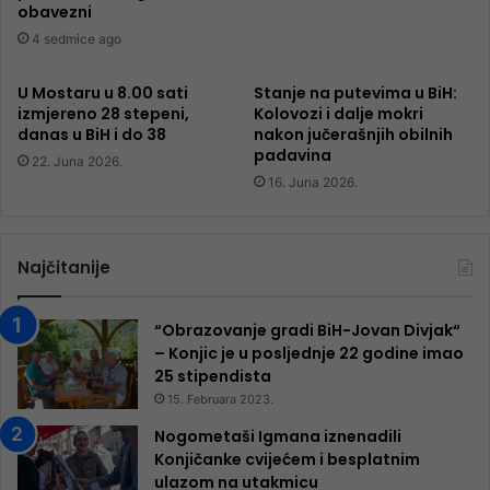
obavezni
4 sedmice ago
U Mostaru u 8.00 sati
Stanje na putevima u BiH:
izmjereno 28 stepeni,
Kolovozi i dalje mokri
danas u BiH i do 38
nakon jučerašnjih obilnih
padavina
22. Juna 2026.
16. Juna 2026.
Najčitanije
“Obrazovanje gradi BiH-Jovan Divjak“
– Konjic je u posljednje 22 godine imao
25 ​​stipendista
15. Februara 2023.
Nogometaši Igmana iznenadili
Konjičanke cvijećem i besplatnim
ulazom na utakmicu