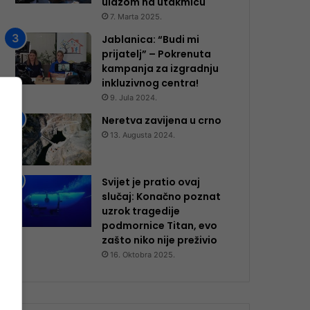
ulazom na utakmicu
7. Marta 2025.
Jablanica: “Budi mi
prijatelj” – Pokrenuta
kampanja za izgradnju
inkluzivnog centra!
9. Jula 2024.
Neretva zavijena u crno
13. Augusta 2024.
Svijet je pratio ovaj
slučaj: Konačno poznat
uzrok tragedije
podmornice Titan, evo
zašto niko nije preživio
16. Oktobra 2025.