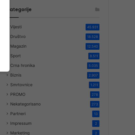
Kategorije
Vijesti
45.931
Društvo
18.528
Magazin
12.540
Sport
8.511
Crna hronika
5.035
Biznis
2.907
Smrtovnice
1.211
PROMO
278
Nekategorisano
273
Partneri
13
Impressum
2
Marketing
2