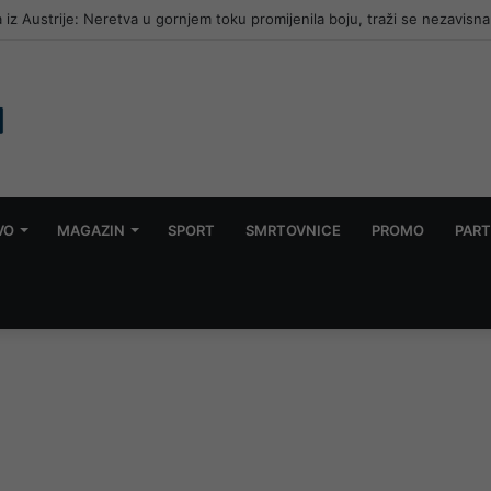
 iz Austrije: Neretva u gornjem toku promijenila boju, traži se nezavisna
VO
MAGAZIN
SPORT
SMRTOVNICE
PROMO
PART