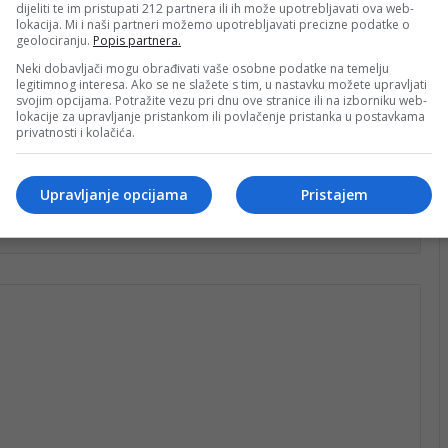
dijeliti te im pristupati 212 partnera ili ih može upotrebljavati ova web-
lokacija. Mi i naši partneri možemo upotrebljavati precizne podatke o
geolociranju.
Popis partnera.
Neki dobavljači mogu obrađivati vaše osobne podatke na temelju
legitimnog interesa. Ako se ne slažete s tim, u nastavku možete upravljati
svojim opcijama. Potražite vezu pri dnu ove stranice ili na izborniku web-
lokacije za upravljanje pristankom ili povlačenje pristanka u postavkama
privatnosti i kolačića.
Upravljanje opcijama
Pristajem