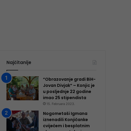
Najčitanije
“Obrazovanje gradi BiH-
Jovan Divjak“ – Konjic je
u posljednje 22 godine
imao 25 ​​stipendista
15. Februara 2023.
Nogometaši Igmana
iznenadili Konjičanke
cvijećem i besplatnim