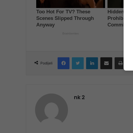
Facebook
Twitter
LinkedIn
Share via Email
Print
Podijeli
nk 2