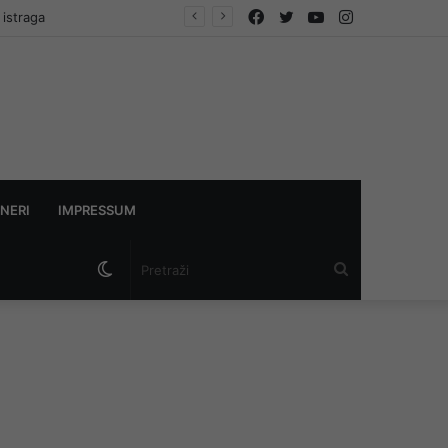
Facebook
Twitter
YouTube
Instagram
 istraga
NERI
IMPRESSUM
Switch
Pretraži
skin