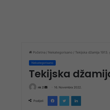
Početna
/
Nekategorisano
/
Tekijska džamija 1913.
Nekategorisano
Tekijska džamij
nk 2
S
16. Novembra 2022.
e
Facebook
Twitter
LinkedIn
n
Podijeli
d