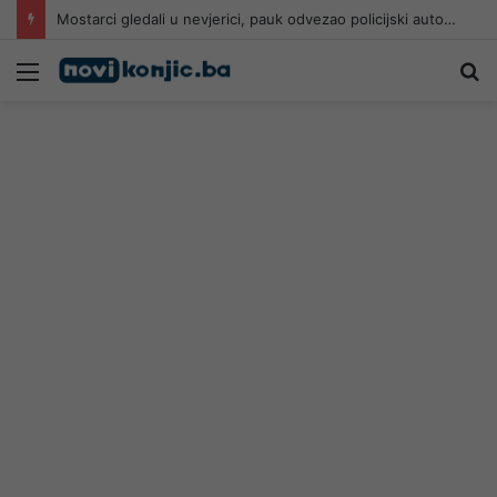
Mostarci gledali u nevjerici, pauk odvezao policijski automobil
Meni
Pr