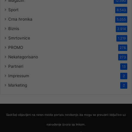
Magazin
12.590
Sport
8.543
Crna hronika
5.055
Biznis
2.914
Smrtovnice
1.219
PROMO
278
Nekategorisano
273
Partneri
13
Impressum
2
Marketing
2
Sadržaji objavljeni na news media portalu novikonjic.ba mogu se preuzeti isključivo uz
navođenje izvora sa linkom.