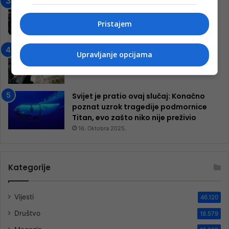
Jablanica: “Budi mi prijatelj” –
Pokrenuta kampanja za izgradnju
inkluzivnog centra!
Pristajem
9. Jula 2024.
Neretva zavijena u crno
Upravljanje opcijama
13. Augusta 2024.
Svijet je pratio ovaj slučaj: Konačno
poznat uzrok tragedije podmornice
Titan, evo zašto niko nije preživio
16. Oktobra 2025.
Kategorije
Vijesti
46.120
Društvo
18.579