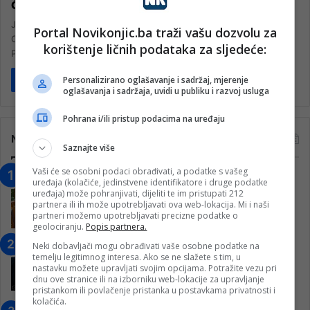
članove Udruženja “i”
Jučer je u Konjicu boravilo 180 članova Udruženja Dalmacija
Portal Novikonjic.ba traži vašu dozvolu za
Chapter Croatia – HOG koji su organizovali Harley days. Posjetom
korištenje ličnih podataka za sljedeće:
Prve…
Personalizirano oglašavanje i sadržaj, mjerenje
Pročitaj više
oglašavanja i sadržaja, uvidi u publiku i razvoj usluga
Pohrana i/ili pristup podacima na uređaju
Najčitanije
Saznajte više
Vaši će se osobni podaci obrađivati, a podatke s vašeg
“Obrazovanje gradi BiH-Jovan Divjak“
uređaja (kolačiće, jedinstvene identifikatore i druge podatke
– Konjic je u posljednje 22 godine imao
uređaja) može pohranjivati, dijeliti te im pristupati 212
partnera ili ih može upotrebljavati ova web-lokacija. Mi i naši
25 ​​stipendista
partneri možemo upotrebljavati precizne podatke o
15. Februara 2023.
geolociranju.
Popis partnera.
Nogometaši Igmana iznenadili
Neki dobavljači mogu obrađivati vaše osobne podatke na
temelju legitimnog interesa. Ako se ne slažete s tim, u
Konjičanke cvijećem i besplatnim
nastavku možete upravljati svojim opcijama. Potražite vezu pri
ulazom na utakmicu
dnu ove stranice ili na izborniku web-lokacije za upravljanje
pristankom ili povlačenje pristanka u postavkama privatnosti i
7. Marta 2025.
kolačića.