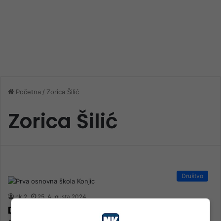
Početna
/
Zorica Šilić
Zorica Šilić
Društvo
nk 2
25. Augusta 2024.
Dalmacija Chapter Croatia obradovao