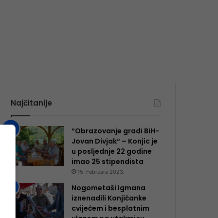
Najčitanije
“Obrazovanje gradi BiH-
Jovan Divjak“ – Konjic je
u posljednje 22 godine
imao 25 ​​stipendista
15. Februara 2023.
Nogometaši Igmana
iznenadili Konjičanke
cvijećem i besplatnim