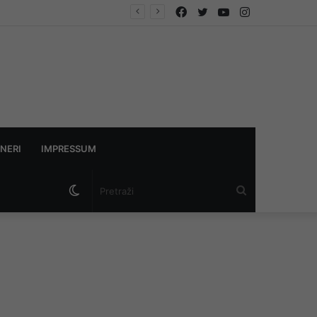
Facebook
Twitter
YouTube
Instagram
NERI
IMPRESSUM
Switch
Pretraži
skin