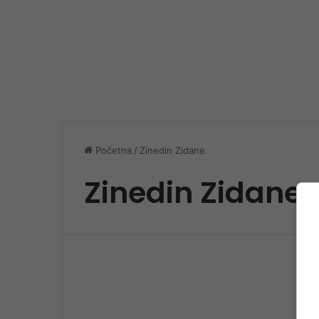
Početna
/
Zinedin Zidane
Zinedin Zidane
Spo