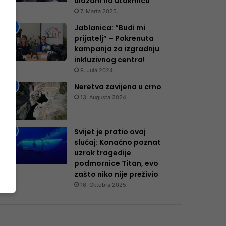
ulazom na utakmicu
7. Marta 2025.
Jablanica: “Budi mi
prijatelj” – Pokrenuta
kampanja za izgradnju
inkluzivnog centra!
9. Jula 2024.
Neretva zavijena u crno
13. Augusta 2024.
Svijet je pratio ovaj
slučaj: Konačno poznat
uzrok tragedije
podmornice Titan, evo
zašto niko nije preživio
16. Oktobra 2025.