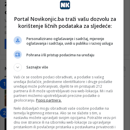
Zbog vrućina najugroženiji radnici na
otvorenom
Portal Novikonjic.ba traži vašu dozvolu za
Visoke temperature zraka mogu biti pogubne za zdravlje radnika
korištenje ličnih podataka za sljedeće:
na otvorenom. Ugroženi su svi, a naročito oni u građevini.
Radnici…
Personalizirano oglašavanje i sadržaj, mjerenje
oglašavanja i sadržaja, uvidi u publiku i razvoj usluga
Pročitaj više
Pohrana i/ili pristup podacima na uređaju
Saznajte više
Najčitanije
Vaši će se osobni podaci obrađivati, a podatke s vašeg
uređaja (kolačiće, jedinstvene identifikatore i druge podatke
“Obrazovanje gradi BiH-Jovan Divjak“
uređaja) može pohranjivati, dijeliti te im pristupati 212
partnera ili ih može upotrebljavati ova web-lokacija. Mi i naši
– Konjic je u posljednje 22 godine imao
partneri možemo upotrebljavati precizne podatke o
25 ​​stipendista
geolociranju.
Popis partnera.
15. Februara 2023.
Neki dobavljači mogu obrađivati vaše osobne podatke na
temelju legitimnog interesa. Ako se ne slažete s tim, u
Nogometaši Igmana iznenadili
nastavku možete upravljati svojim opcijama. Potražite vezu pri
Konjičanke cvijećem i besplatnim
dnu ove stranice ili na izborniku web-lokacije za upravljanje
ulazom na utakmicu
pristankom ili povlačenje pristanka u postavkama privatnosti i