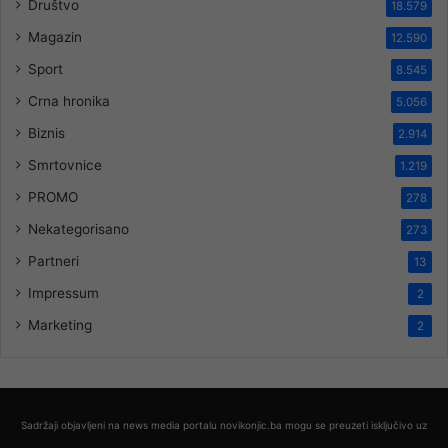
Društvo
18.579
Magazin
12.590
Sport
8.545
Crna hronika
5.056
Biznis
2.914
Smrtovnice
1.219
PROMO
278
Nekategorisano
273
Partneri
13
Impressum
2
Marketing
2
Sadržaji objavljeni na news media portalu novikonjic.ba mogu se preuzeti isključivo uz