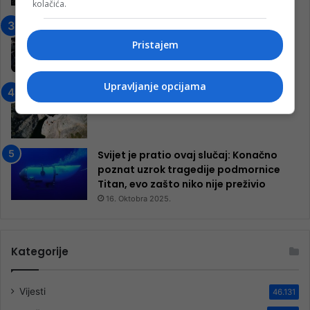
kolačića.
7. Marta 2025.
Jablanica: “Budi mi prijatelj” –
Pokrenuta kampanja za izgradnju
Pristajem
inkluzivnog centra!
9. Jula 2024.
Upravljanje opcijama
Neretva zavijena u crno
13. Augusta 2024.
Svijet je pratio ovaj slučaj: Konačno
poznat uzrok tragedije podmornice
Titan, evo zašto niko nije preživio
16. Oktobra 2025.
Kategorije
Vijesti
46.131