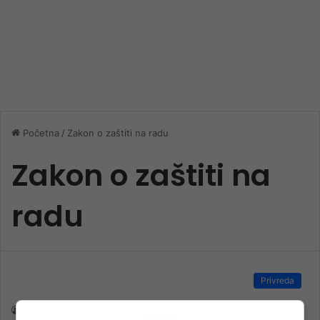
Početna
/
Zakon o zaštiti na radu
Zakon o zaštiti na
radu
Privreda
nk 2
9. Jula 2024.