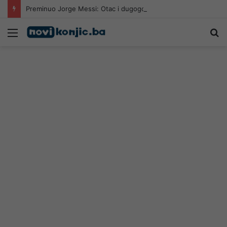
Preminuo Jorge Messi: Otac i dugogodišnji agent Lionela Messija
Meni
Pr