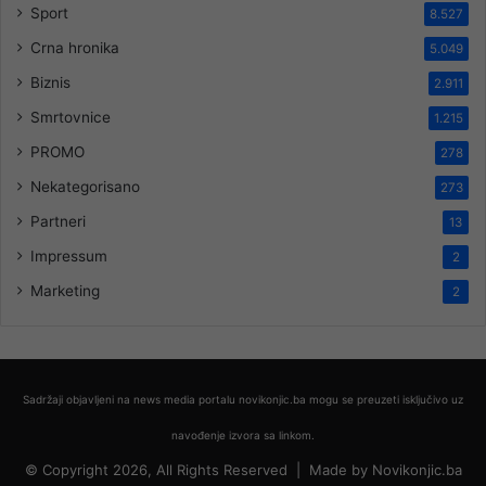
Sport
8.527
Crna hronika
5.049
Biznis
2.911
Smrtovnice
1.215
PROMO
278
Nekategorisano
273
Partneri
13
Impressum
2
Marketing
2
Sadržaji objavljeni na news media portalu novikonjic.ba mogu se preuzeti isključivo uz
navođenje izvora sa linkom.
© Copyright 2026, All Rights Reserved |
Made by
Novikonjic.ba