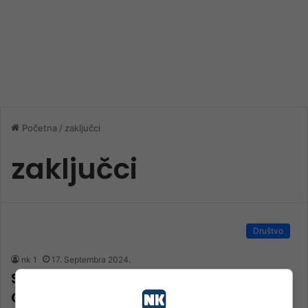
Početna
/
zaključci
zaključci
Društvo
nk 1
17. Septembra 2024.
Sastanak u Vladi FBiH sa penzionerima:
Ovo su zaključci