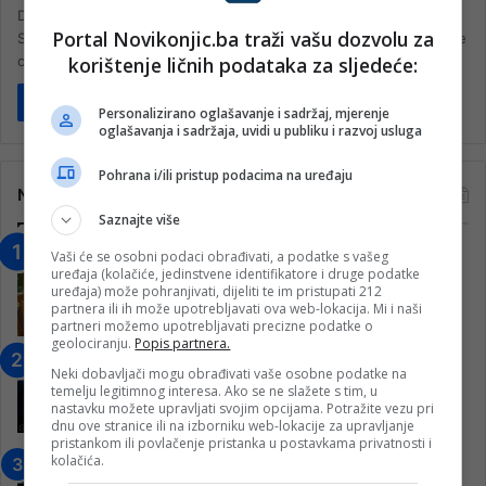
Danas je održan sastanak čelnika Vlade FBiH sa predstavnicima
Portal Novikonjic.ba traži vašu dozvolu za
Saveza udruženja penzionera FBiH. Nakon sastanka javnosti su se
korištenje ličnih podataka za sljedeće:
obratili predsjednik…
Pročitaj više
Personalizirano oglašavanje i sadržaj, mjerenje
oglašavanja i sadržaja, uvidi u publiku i razvoj usluga
Pohrana i/ili pristup podacima na uređaju
Najčitanije
Saznajte više
“Obrazovanje gradi BiH-Jovan Divjak“
Vaši će se osobni podaci obrađivati, a podatke s vašeg
uređaja (kolačiće, jedinstvene identifikatore i druge podatke
– Konjic je u posljednje 22 godine imao
uređaja) može pohranjivati, dijeliti te im pristupati 212
25 ​​stipendista
partnera ili ih može upotrebljavati ova web-lokacija. Mi i naši
partneri možemo upotrebljavati precizne podatke o
15. Februara 2023.
geolociranju.
Popis partnera.
Nogometaši Igmana iznenadili
Neki dobavljači mogu obrađivati vaše osobne podatke na
Konjičanke cvijećem i besplatnim
temelju legitimnog interesa. Ako se ne slažete s tim, u
ulazom na utakmicu
nastavku možete upravljati svojim opcijama. Potražite vezu pri
dnu ove stranice ili na izborniku web-lokacije za upravljanje
7. Marta 2025.
pristankom ili povlačenje pristanka u postavkama privatnosti i
kolačića.
Jablanica: “Budi mi prijatelj” –