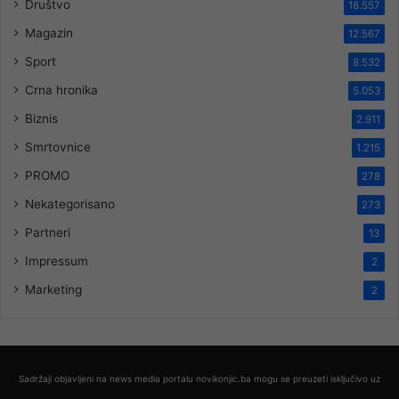
Društvo
18.557
Magazin
12.567
Sport
8.532
Crna hronika
5.053
Biznis
2.911
Smrtovnice
1.215
PROMO
278
Nekategorisano
273
Partneri
13
Impressum
2
Marketing
2
Sadržaji objavljeni na news media portalu novikonjic.ba mogu se preuzeti isključivo uz