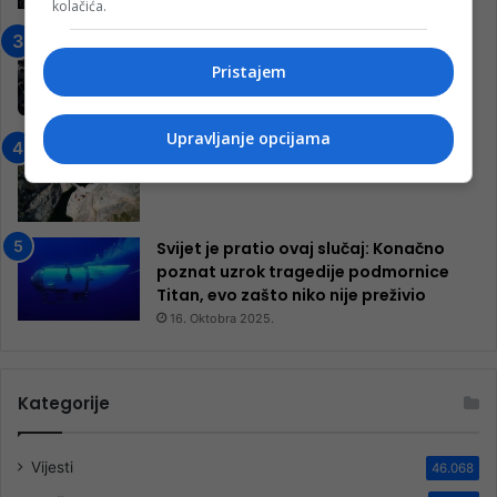
kolačića.
7. Marta 2025.
Jablanica: “Budi mi prijatelj” –
Pokrenuta kampanja za izgradnju
Pristajem
inkluzivnog centra!
9. Jula 2024.
Upravljanje opcijama
Neretva zavijena u crno
13. Augusta 2024.
Svijet je pratio ovaj slučaj: Konačno
poznat uzrok tragedije podmornice
Titan, evo zašto niko nije preživio
16. Oktobra 2025.
Kategorije
Vijesti
46.068