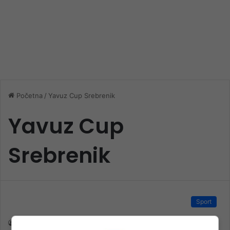
Početna
/
Yavuz Cup Srebrenik
Yavuz Cup
Srebrenik
Sport
nk 1
29. Aprila 2024.