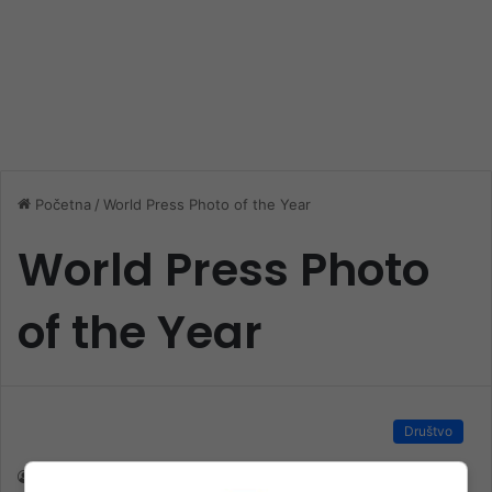
Početna
/
World Press Photo of the Year
World Press Photo
of the Year
Društvo
nk 2
19. Aprila 2025.