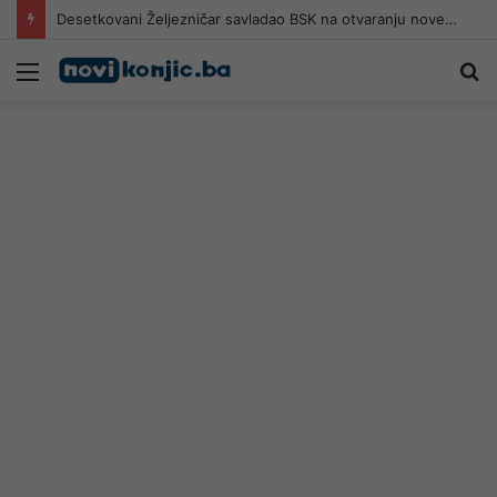
Desetkovani Željezničar savladao BSK na otvaranju nove sezone
Meni
Pr