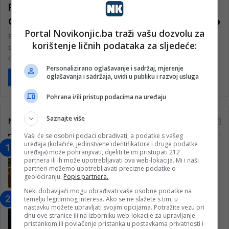
Portret dječaka s amputacijom ruku iz
Gaze osvojio nagradu World Press Photo
Portal Novikonjic.ba traži vašu dozvolu za
Portret devetogodišnjeg palestinskog dječaka, čije su ruke
korištenje ličnih podataka za sljedeće:
odsječene i osakaćene tokom izraelskog napada na grad Gazu,
osvojio je nagradu World…
Personalizirano oglašavanje i sadržaj, mjerenje
oglašavanja i sadržaja, uvidi u publiku i razvoj usluga
Pročitaj više
Pohrana i/ili pristup podacima na uređaju
Saznajte više
Najčitanije
Vaši će se osobni podaci obrađivati, a podatke s vašeg
uređaja (kolačiće, jedinstvene identifikatore i druge podatke
“Obrazovanje gradi BiH-Jovan Divjak“
uređaja) može pohranjivati, dijeliti te im pristupati 212
partnera ili ih može upotrebljavati ova web-lokacija. Mi i naši
– Konjic je u posljednje 22 godine imao
partneri možemo upotrebljavati precizne podatke o
25 ​​stipendista
geolociranju.
Popis partnera.
15. Februara 2023.
Neki dobavljači mogu obrađivati vaše osobne podatke na
temelju legitimnog interesa. Ako se ne slažete s tim, u
Nogometaši Igmana iznenadili
nastavku možete upravljati svojim opcijama. Potražite vezu pri
Konjičanke cvijećem i besplatnim
dnu ove stranice ili na izborniku web-lokacije za upravljanje
ulazom na utakmicu
pristankom ili povlačenje pristanka u postavkama privatnosti i