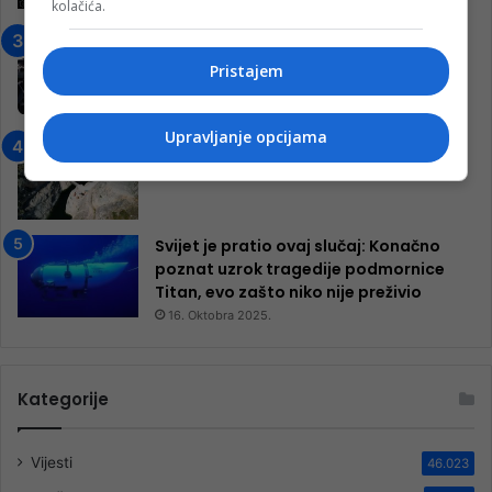
kolačića.
7. Marta 2025.
Jablanica: “Budi mi prijatelj” –
Pokrenuta kampanja za izgradnju
Pristajem
inkluzivnog centra!
9. Jula 2024.
Upravljanje opcijama
Neretva zavijena u crno
13. Augusta 2024.
Svijet je pratio ovaj slučaj: Konačno
poznat uzrok tragedije podmornice
Titan, evo zašto niko nije preživio
16. Oktobra 2025.
Kategorije
Vijesti
46.023