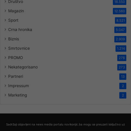
Društvo
18.550
Magazin
12.560
Sport
8.521
Crna hronika
5.047
Biznis
2.909
Smrtovnice
1.214
PROMO
278
Nekategorisano
273
Partneri
13
Impressum
2
Marketing
2
Sadržaji objavljeni na news media portalu novikonjic.ba mogu se preuzeti isključivo uz