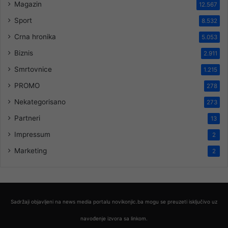
Magazin
12.567
Sport
8.532
Crna hronika
5.053
Biznis
2.911
Smrtovnice
1.215
PROMO
278
Nekategorisano
273
Partneri
13
Impressum
2
Marketing
2
Sadržaji objavljeni na news media portalu novikonjic.ba mogu se preuzeti isključivo uz
navođenje izvora sa linkom.