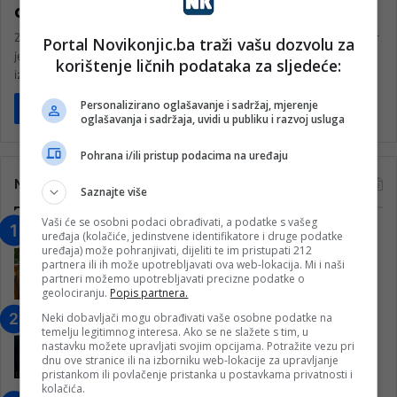
dodaci na plaću do 30 posto
Zastupnički dom Parlamenta Federacije Bosne i Hercegovine jučer
Portal Novikonjic.ba traži vašu dozvolu za
je, po hitnom postupku, razmatrao i usvojio Prijedlog zakona o
korištenje ličnih podataka za sljedeće:
izmjenama Zakona…
Personalizirano oglašavanje i sadržaj, mjerenje
Pročitaj više
oglašavanja i sadržaja, uvidi u publiku i razvoj usluga
Pohrana i/ili pristup podacima na uređaju
Najčitanije
Saznajte više
Vaši će se osobni podaci obrađivati, a podatke s vašeg
“Obrazovanje gradi BiH-Jovan Divjak“
uređaja (kolačiće, jedinstvene identifikatore i druge podatke
uređaja) može pohranjivati, dijeliti te im pristupati 212
– Konjic je u posljednje 22 godine imao
partnera ili ih može upotrebljavati ova web-lokacija. Mi i naši
25 ​​stipendista
partneri možemo upotrebljavati precizne podatke o
15. Februara 2023.
geolociranju.
Popis partnera.
Neki dobavljači mogu obrađivati vaše osobne podatke na
Nogometaši Igmana iznenadili
temelju legitimnog interesa. Ako se ne slažete s tim, u
Konjičanke cvijećem i besplatnim
nastavku možete upravljati svojim opcijama. Potražite vezu pri
ulazom na utakmicu
dnu ove stranice ili na izborniku web-lokacije za upravljanje
pristankom ili povlačenje pristanka u postavkama privatnosti i
7. Marta 2025.
kolačića.