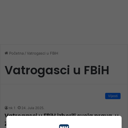
Početna
/
Vatrogasci u FBiH
Vatrogasci u FBiH
Vijesti
nk 1
24. Jula 2025.
Vatrogasci u FBiH izborili svoja prava, u
Zakonu ostaju pasivna dežurstva i