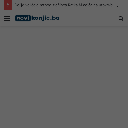
Delije veličale ratnog zločinca Ratka Mladića na utakmici Crvene zvezde i Novog Pazara
Meni
Pr