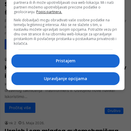
partnera ili ih može upotrebljavati ova web-lokacija. Mi i naši
Srednja škola Konjic u posjeti bratskoj
partneri možemo upotrebljavati precizne podatke o
školi u Istanbulu
geolociranju.
Popis partnera.
Neki dobavljači mogu obrađivati vaše osobne podatke na
Prijateljska spona između Srednje škole Konjic i bratske škole Kadir
temelju legitimnog interesa. Ako se ne slažete s tim, u
Has Anadolu Lisesi iz Istanbula dodatno je učvršćena posjetom
nastavku možete upravljati svojim opcijama. Potražite vezu pri
realiziranom…
dnu ove stranice ili na izborniku web-lokacije za upravljanje
pristankom ili povlačenje pristanka u postavkama privatnosti i
kolačića.
Pročitaj više
Vijesti
nkglavni
11. Maja 2026.
Pristajem
Konjički učenici među najboljima u držav
i
Upravljanje opcijama
KONJIC, 11. maja 2026. – Veliko priznanje stiglo je u Konjic sa
državnog takmičenja “Trashformers II: Usvojimo nove navike!
Iskoristimo…
Pročitaj više
Društvo
nk 2
5. Maja 2026.