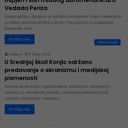
Uspjeh i san mladog automehaničara
Vedada Periza
Krajem aprila u Sarajevu je održano dvodnevno finalno takmičenje
za mlade automehaničare u Bosni i Hercegovini u organizaciji
kompanije Inter…
Pročitaj više
Obrazovanje
nkglavni
4. Maja 2026.
U Srednjoj školi Konjic održano
predavanje o ekranizmu i medijskoj
pismenosti
Srednja škola Konjic organizovala je edukativno predavanje i
radionicu o mentalnom zdravlju i medijskoj pismenosti pod
nazivom „Ekranizam i mentalno…
Pročitaj više