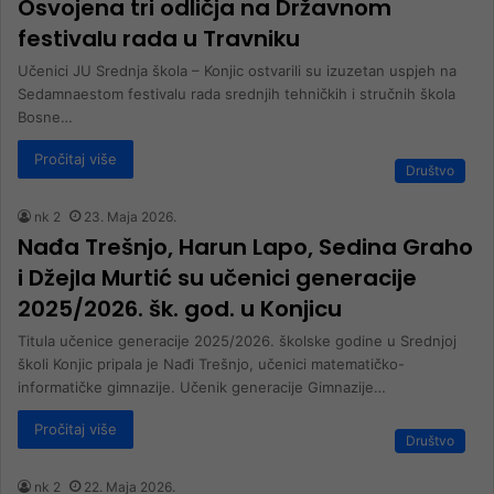
Osvojena tri odličja na Državnom
festivalu rada u Travniku
Učenici JU Srednja škola – Konjic ostvarili su izuzetan uspjeh na
Sedamnaestom festivalu rada srednjih tehničkih i stručnih škola
Bosne…
Pročitaj više
Društvo
nk 2
23. Maja 2026.
Nađa Trešnjo, Harun Lapo, Sedina Graho
i Džejla Murtić su učenici generacije
2025/2026. šk. god. u Konjicu
Titula učenice generacije 2025/2026. školske godine u Srednjoj
školi Konjic pripala je Nađi Trešnjo, učenici matematičko-
informatičke gimnazije. Učenik generacije Gimnazije…
Pročitaj više
Društvo
nk 2
22. Maja 2026.