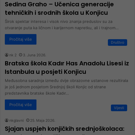
Sedina Graho – Učenica generacije
tehničkih i srodnih škola u Konjicu
Širok spektar interesa i visok nivo znanja preduslov su za
otvaranje puta ka ličnom i karijernom napretku, ali i trajnom…
Pročitaj više
Društvo
nk 2
3. Juna 2026.
Bratska škola Kadır Has Anadolu Lisesi iz
Istanbula u posjeti Konjicu
Međusobna saradnja između dvije obrazovne ustanove rezultirala
je još jednom posjetom Srednjoj školi Konjic od strane
predstavnika bratske škole Kadır…
Pročitaj više
Vijesti
nkglavni
25. Maja 2026.
Sjajan uspjeh konjičkih srednjoškolaca: