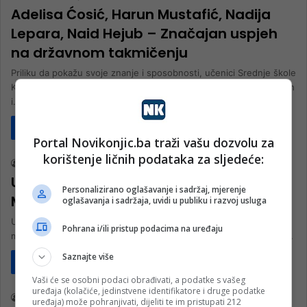
Adelisa Ćosić, Harun Mustafić, Nadija
Lepara, Naid Hejub – Značajan uspjeh
na državnom takmičenju
Priliku da pokažu svoje znanje i sposobnosti, učenici Srednje škole
Konjic dobili su na Sedamnaestom festivalu rada srednjih tehničkih
i…
Pročitaj više
Društvo
Portal Novikonjic.ba traži vašu dozvolu za
korištenje ličnih podataka za sljedeće:
nk 2
22. Maja 2026.
U subotu poseban događaj u Konjicu:
Personalizirano oglašavanje i sadržaj, mjerenje
Matursko veče
oglašavanja i sadržaja, uvidi u publiku i razvoj usluga
U subotu, 23. maja 2026. godine u Konjicu će biti organizovano
Pohrana i/ili pristup podacima na uređaju
matursko veče za 197 maturanata Srednje škole Konjic, odnosno…
Saznajte više
Pročitaj više
Društvo
Vaši će se osobni podaci obrađivati, a podatke s vašeg
uređaja (kolačiće, jedinstvene identifikatore i druge podatke
nk 2
21. Maja 2026.
uređaja) može pohranjivati, dijeliti te im pristupati 212