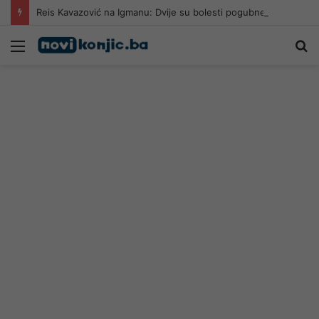
Reis Kavazović na Igmanu: Dvije su bolesti pogubne za naš narod
Meni
Pr