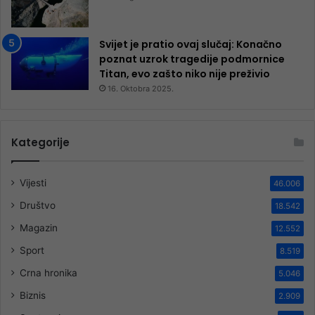
Svijet je pratio ovaj slučaj: Konačno
poznat uzrok tragedije podmornice
Titan, evo zašto niko nije preživio
16. Oktobra 2025.
Kategorije
Vijesti
46.006
Društvo
18.542
Magazin
12.552
Sport
8.519
Crna hronika
5.046
Biznis
2.909