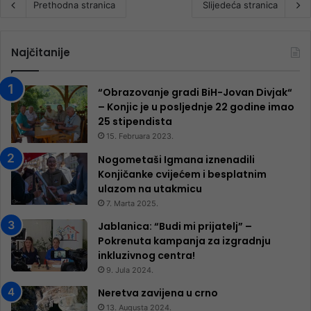
Prethodna stranica
Slijedeća stranica
Najčitanije
“Obrazovanje gradi BiH-Jovan Divjak“
– Konjic je u posljednje 22 godine imao
25 ​​stipendista
15. Februara 2023.
Nogometaši Igmana iznenadili
Konjičanke cvijećem i besplatnim
ulazom na utakmicu
7. Marta 2025.
Jablanica: “Budi mi prijatelj” –
Pokrenuta kampanja za izgradnju
inkluzivnog centra!
9. Jula 2024.
Neretva zavijena u crno
13. Augusta 2024.