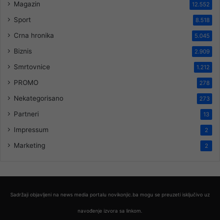
Magazin
12.552
Sport
8.518
Crna hronika
5.045
Biznis
2.909
Smrtovnice
1.212
PROMO
278
Nekategorisano
273
Partneri
13
Impressum
2
Marketing
2
Sadržaji objavljeni na news media portalu novikonjic.ba mogu se preuzeti isključivo uz
navođenje izvora sa linkom.