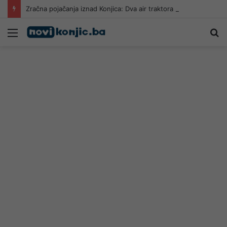
Zračna pojačanja iznad Konjica: Dva air traktora stižu u borbu s požarom u Kanjini
Meni
Pr