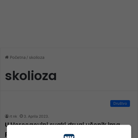
Početna
/
skolioza
skolioza
Društvo
rt nk
3. Aprila 2023.
U Hercegovini svaki drugi učenik ima
problem skolioze i drugih poremećaja