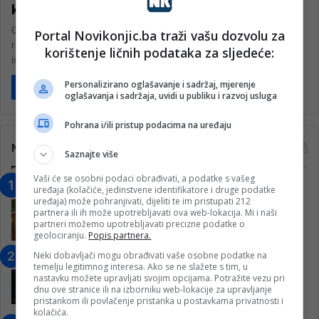
kralježnice
Gotovo svaki drugi učenik u Hercegovini ima problem skolioze,
Portal Novikonjic.ba traži vašu dozvolu za
ravnog držanja ili drugih poremećaja kralježnice. Pokazalo je to
korištenje ličnih podataka za sljedeće:
istraživanje Rehabilitacijskog centra…
Personalizirano oglašavanje i sadržaj, mjerenje
Pročitaj više
oglašavanja i sadržaja, uvidi u publiku i razvoj usluga
Pohrana i/ili pristup podacima na uređaju
Najčitanije
Saznajte više
Vaši će se osobni podaci obrađivati, a podatke s vašeg
“Obrazovanje gradi BiH-Jovan Divjak“
uređaja (kolačiće, jedinstvene identifikatore i druge podatke
uređaja) može pohranjivati, dijeliti te im pristupati 212
– Konjic je u posljednje 22 godine imao
partnera ili ih može upotrebljavati ova web-lokacija. Mi i naši
25 ​​stipendista
partneri možemo upotrebljavati precizne podatke o
15. Februara 2023.
geolociranju.
Popis partnera.
Neki dobavljači mogu obrađivati vaše osobne podatke na
Nogometaši Igmana iznenadili
temelju legitimnog interesa. Ako se ne slažete s tim, u
Konjičanke cvijećem i besplatnim
nastavku možete upravljati svojim opcijama. Potražite vezu pri
ulazom na utakmicu
dnu ove stranice ili na izborniku web-lokacije za upravljanje
pristankom ili povlačenje pristanka u postavkama privatnosti i
7. Marta 2025.
kolačića.