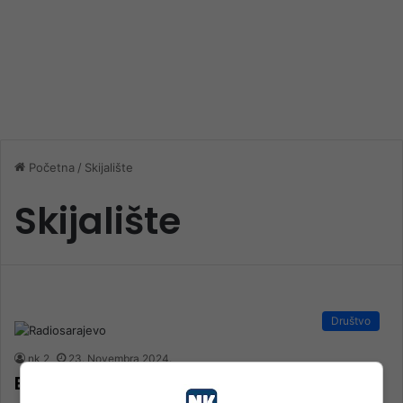
Početna
/
Skijalište
Skijalište
Društvo
nk 2
23. Novembra 2024.
Evo koliko morate izdvojiti za karte na