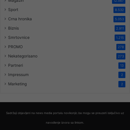
Magazin
12.567
Sport
8.532
Crna hronika
5.053
Biznis
2.911
Smrtovnice
1.215
PROMO
278
Nekategorisano
273
Partneri
13
Impressum
2
Marketing
2
Sadržaji objavljeni na news media portalu novikonjic.ba mogu se preuzeti isključivo uz
navođenje izvora sa linkom.