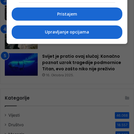
Jablanica: “Budi mi prijatelj” –
Pokrenuta kampanja za izgradnju
inkluzivnog centra!
Pristajem
9. Jula 2024.
Neretva zavijena u crno
Upravljanje opcijama
13. Augusta 2024.
Svijet je pratio ovaj slučaj: Konačno
poznat uzrok tragedije podmornice
Titan, evo zašto niko nije preživio
16. Oktobra 2025.
Kategorije
Vijesti
46.068
Društvo
18.557