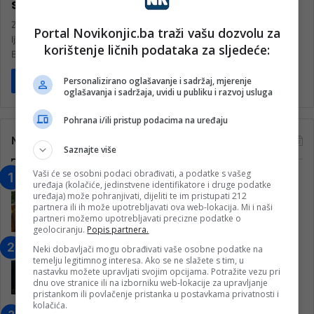
skijalištima
Zima je stigla u Bosnu i Hercegovinu, a sa njom i oduševljenje
Portal Novikonjic.ba traži vašu dozvolu za
ljubitelja zimskih sportova. Tradicionalno, skijaški centri poput
korištenje ličnih podataka za sljedeće:
Bjelašnice,…
Personalizirano oglašavanje i sadržaj, mjerenje
Pročitaj više
oglašavanja i sadržaja, uvidi u publiku i razvoj usluga
Pohrana i/ili pristup podacima na uređaju
Najčitanije
Saznajte više
Vaši će se osobni podaci obrađivati, a podatke s vašeg
“Obrazovanje gradi BiH-Jovan Divjak“
uređaja (kolačiće, jedinstvene identifikatore i druge podatke
– Konjic je u posljednje 22 godine imao
uređaja) može pohranjivati, dijeliti te im pristupati 212
partnera ili ih može upotrebljavati ova web-lokacija. Mi i naši
25 ​​stipendista
partneri možemo upotrebljavati precizne podatke o
15. Februara 2023.
geolociranju.
Popis partnera.
Nogometaši Igmana iznenadili
Neki dobavljači mogu obrađivati vaše osobne podatke na
temelju legitimnog interesa. Ako se ne slažete s tim, u
Konjičanke cvijećem i besplatnim
nastavku možete upravljati svojim opcijama. Potražite vezu pri
ulazom na utakmicu
dnu ove stranice ili na izborniku web-lokacije za upravljanje
pristankom ili povlačenje pristanka u postavkama privatnosti i
7. Marta 2025.
kolačića.