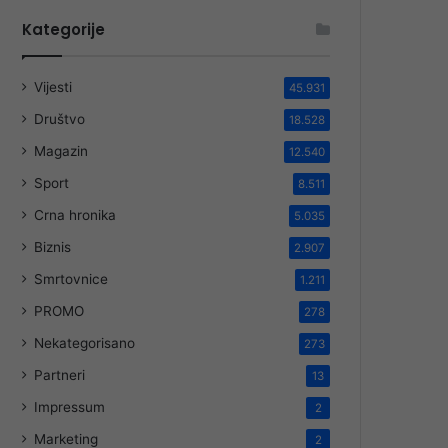
Kategorije
Vijesti
45.931
Društvo
18.528
Magazin
12.540
Sport
8.511
Crna hronika
5.035
Biznis
2.907
Smrtovnice
1.211
PROMO
278
Nekategorisano
273
Partneri
13
Impressum
2
Marketing
2