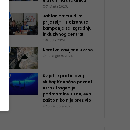
ulazom na utakmicu
7. Marta 2025.
Jablanica: “Budi mi
prijatelj” – Pokrenuta
kampanja za izgradnju
inkluzivnog centra!
9. Jula 2024.
Neretva zavijena u crno
13. Augusta 2024.
Svijet je pratio ovaj
slučaj: Konačno poznat
uzrok tragedije
podmornice Titan, evo
zašto niko nije preživio
16. Oktobra 2025.