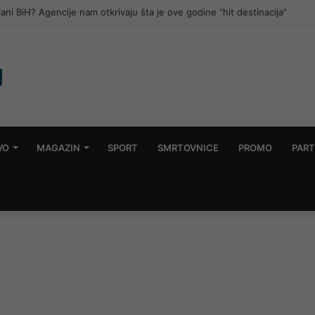
đani BiH? Agencije nam otkrivaju šta je ove godine “hit destinacija”
VO
MAGAZIN
SPORT
SMRTOVNICE
PROMO
PART