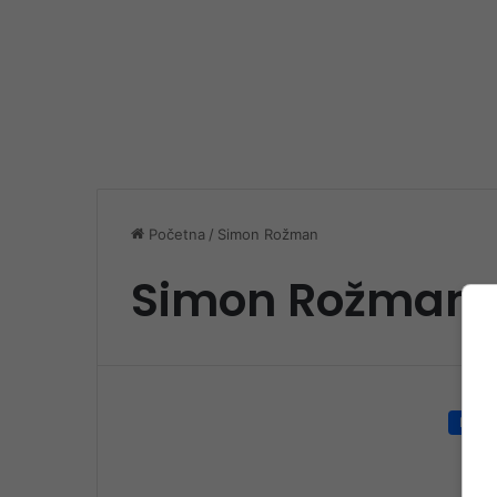
Početna
/
Simon Rožman
Simon Rožman
Društ