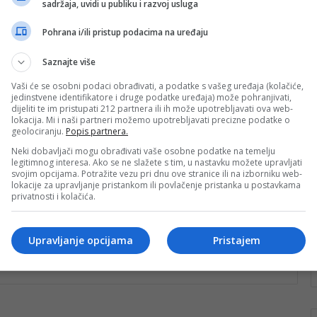
sadržaja, uvidi u publiku i razvoj usluga
Igora Štimca i Zrinjskom je
previše zaudarao
Pohrana i/ili pristup podacima na uređaju
Zvanična potvrda iz Mostara konačno je stigla. Igor
Saznajte više
Štimac više nije trener HŠK Zrinjski. Iako će
statističari podvući crtu ispod…
Vaši će se osobni podaci obrađivati, a podatke s vašeg uređaja (kolačiće,
jedinstvene identifikatore i druge podatke uređaja) može pohranjivati,
dijeliti te im pristupati 212 partnera ili ih može upotrebljavati ova web-
Pročitaj više
lokacija. Mi i naši partneri možemo upotrebljavati precizne podatke o
rt
geolociranju.
Popis partnera.
nk 2
3. Juna 2026.
Neki dobavljači mogu obrađivati vaše osobne podatke na temelju
legitimnog interesa. Ako se ne slažete s tim, u nastavku možete upravljati
Štimac “leti” iz Zrinjskog, mijenja
svojim opcijama. Potražite vezu pri dnu ove stranice ili na izborniku web-
ga bivši trener Sarajeva
lokacije za upravljanje pristankom ili povlačenje pristanka u postavkama
privatnosti i kolačića.
Sve je jasnije kako je Igor Štimac završio svoju
epizodu u Zrinjskom, a čini se da je već poznato i…
Upravljanje opcijama
Pristajem
Pročitaj više