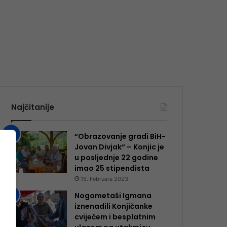
Najčitanije
“Obrazovanje gradi BiH-
Jovan Divjak“ – Konjic je
u posljednje 22 godine
imao 25 ​​stipendista
15. Februara 2023.
Nogometaši Igmana
iznenadili Konjičanke
cvijećem i besplatnim