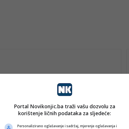
Portal Novikonjic.ba traži vašu dozvolu za
vo
korištenje ličnih podataka za sljedeće:
nk 2
12. Juna 2026.
Trener-političar: Verbalni đeriz
Personalizirano oglašavanje i sadržaj, mjerenje oglašavanja i