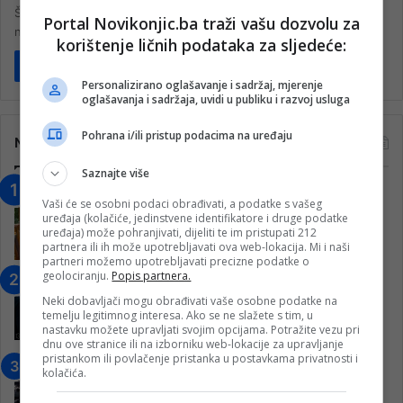
Šeća Delić, sa ženama koje dijele njenu sudbinu, na svako ročište
Portal Novikonjic.ba traži vašu dozvolu za
na suđenju pred Sudom Bosne i Hercegovie za zločine…
korištenje ličnih podataka za sljedeće:
Pročitaj više
Personalizirano oglašavanje i sadržaj, mjerenje
oglašavanja i sadržaja, uvidi u publiku i razvoj usluga
Pohrana i/ili pristup podacima na uređaju
Najčitanije
Saznajte više
“Obrazovanje gradi BiH-Jovan Divjak“
Vaši će se osobni podaci obrađivati, a podatke s vašeg
– Konjic je u posljednje 22 godine imao
uređaja (kolačiće, jedinstvene identifikatore i druge podatke
25 ​​stipendista
uređaja) može pohranjivati, dijeliti te im pristupati 212
partnera ili ih može upotrebljavati ova web-lokacija. Mi i naši
15. Februara 2023.
partneri možemo upotrebljavati precizne podatke o
geolociranju.
Popis partnera.
Nogometaši Igmana iznenadili
Konjičanke cvijećem i besplatnim
Neki dobavljači mogu obrađivati vaše osobne podatke na
temelju legitimnog interesa. Ako se ne slažete s tim, u
ulazom na utakmicu
nastavku možete upravljati svojim opcijama. Potražite vezu pri
7. Marta 2025.
dnu ove stranice ili na izborniku web-lokacije za upravljanje
pristankom ili povlačenje pristanka u postavkama privatnosti i
Jablanica: “Budi mi prijatelj” –
kolačića.
Pokrenuta kampanja za izgradnju