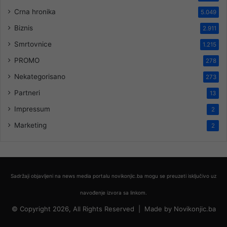
Crna hronika
5.049
Biznis
2.911
Smrtovnice
1.215
PROMO
278
Nekategorisano
273
Partneri
13
Impressum
2
Marketing
2
Sadržaji objavljeni na news media portalu novikonjic.ba mogu se preuzeti isključivo uz
navođenje izvora sa linkom.
© Copyright 2026, All Rights Reserved |
Made by
Novikonjic.ba