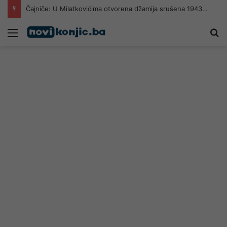
Čajniče: U Milatkovićima otvorena džamija srušena 1943. godine
Meni
Pr