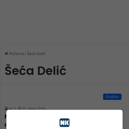
Početna
/
Šeća Delić
Šeća Delić
Društvo
nk 2
30. Maja 2025.
Moja djeca nisu imala koga zvati babo,
ni djede, ni amidža ni daidža, ni tetak