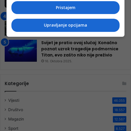
inkluzivnog centra!
Pristajem
9. Jula 2024.
Neretva zavijena u crno
13. Augusta 2024.
Upravljanje opcijama
Svijet je pratio ovaj slučaj: Konačno
poznat uzrok tragedije podmornice
Titan, evo zašto niko nije preživio
16. Oktobra 2025.
Kategorije
Vijesti
46.055
Društvo
18.557
Magazin
12.567
Sport
8.527