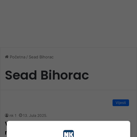
Početna
/
Sead Bihorac
Sead Bihorac
Vijesti
nk 1
13. Jula 2025.
Veliko srce Seada Bihorca: Pozvao
muslimane da pomognu komšije