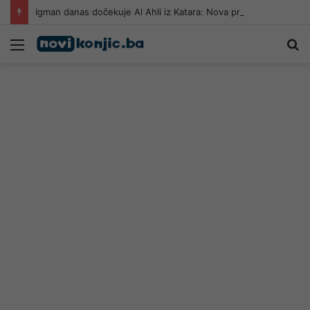
Igman danas dočekuje Al Ahli iz Katara: Nova provjera pred početak sezone
Meni
Pr