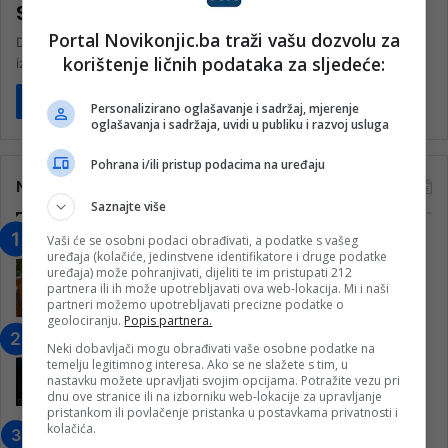
Srbima pogođenim požarima
Portal Novikonjic.ba traži vašu dozvolu za
Dok šumski požari pustoše Kuršumliju i okolna sela u južnoj Srbiji,
korištenje ličnih podataka za sljedeće:
iz Novog Pazara dolazi snažna poruka ljudskosti i solidarnosti.…
Pročitaj više
Personalizirano oglašavanje i sadržaj, mjerenje
oglašavanja i sadržaja, uvidi u publiku i razvoj usluga
Pohrana i/ili pristup podacima na uređaju
Najčitanije
Saznajte više
Vaši će se osobni podaci obrađivati, a podatke s vašeg
“Obrazovanje gradi BiH-Jovan Divjak“
uređaja (kolačiće, jedinstvene identifikatore i druge podatke
– Konjic je u posljednje 22 godine imao
uređaja) može pohranjivati, dijeliti te im pristupati 212
25 ​​stipendista
partnera ili ih može upotrebljavati ova web-lokacija. Mi i naši
partneri možemo upotrebljavati precizne podatke o
15. Februara 2023.
geolociranju.
Popis partnera.
Nogometaši Igmana iznenadili
Neki dobavljači mogu obrađivati vaše osobne podatke na
Konjičanke cvijećem i besplatnim
temelju legitimnog interesa. Ako se ne slažete s tim, u
nastavku možete upravljati svojim opcijama. Potražite vezu pri
ulazom na utakmicu
dnu ove stranice ili na izborniku web-lokacije za upravljanje
7. Marta 2025.
pristankom ili povlačenje pristanka u postavkama privatnosti i
kolačića.
Jablanica: “Budi mi prijatelj” –