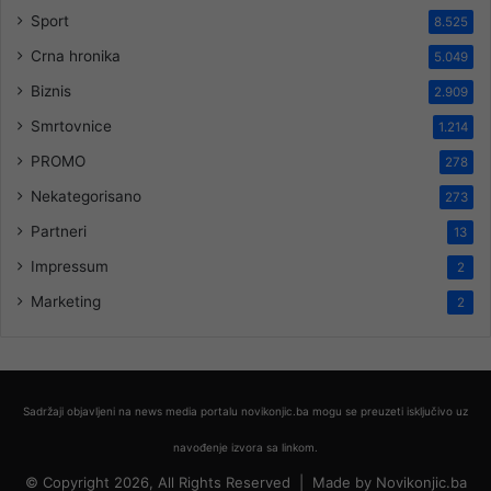
Sport
8.525
Crna hronika
5.049
Biznis
2.909
Smrtovnice
1.214
PROMO
278
Nekategorisano
273
Partneri
13
Impressum
2
Marketing
2
Sadržaji objavljeni na news media portalu novikonjic.ba mogu se preuzeti isključivo uz
navođenje izvora sa linkom.
© Copyright 2026, All Rights Reserved |
Made by
Novikonjic.ba